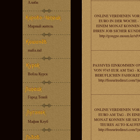
Алиби
ONLINE VERDIENEN VOR 
EURO IN DER WOCHE - 
EINEM MONAT KONNEN 
Мирный житель
IHREN JOB SICHER KUND
http://gongpo.moum.kr/xP
mafia.md
PASSIVES EINKOMMEN O
VON 9745 EUR AM TAG - 
Вобла Курск
BERUFLICHEN FAHIGKEI
http://freeurlredirect.com/3j
Город Теней
ONLINE VERDIENEN VOR 
EURO AM TAG - IN EIN
MONAT KONNEN SIE SICH
Мафия Клуб
TEURES AUTO KAUFE
http://freeurlredirect.com/3j