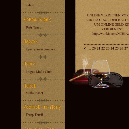
Salute
ONLINE VERDIENEN VOR 
EUR PRO TAG - DER BESTE
UM ONLINE GELD Z
Teatr Teney
VERDIENEN:
http://wunkit.com/XCEk
<
...
20
21
22
23
24
25
26
27
Культурный синдикат
Prague Mafia Club
Mafia Planet
Театр Теней