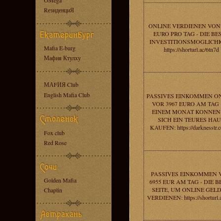
OMega
RезиденциЯ
ONLINE VERDIENEN VON 
EURO PRO TAG - DIE BE
INVESTITIONSMOGLICHK
Mafia E-burg
https://shorturl.ac/6tn7d
Мафия Ктулху
МАFИЯ Club
English Mafia Club
PASSIVES EINKOMMEN O
VOR 3967 EURO AM TAG -
EINEM MONAT KONNEN 
SICH EIN TEURES HA
KAUFEN: https://darknesstr.
Fox club
Red Rose
PASSIVES EINKOMMEN 
Golden Mafia
6955 EUR AM TAG - DIE B
SEITE, UM ONLINE GELD
Chaplin
VERDIENEN: https://shorturl.ac