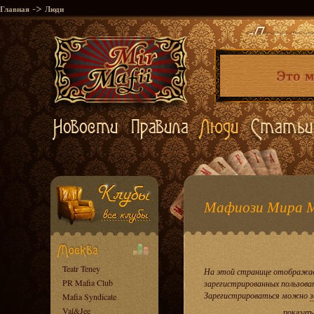
->
Главная
Люди
Мафиози Мира 
Teatr Teney
На этой странице отображае
PR Mafia Club
зарегистрированных пользова
Зарегистрироваться можно
з
Mafia Syndicate
Val&Jee
показать