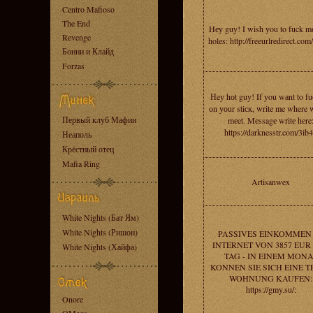
Centro Mafioso
The End
Hеу guy! I wish уou to fuck mе 
Revenge
holes: http://freeurlredirect.co
Бонни и Клайд
Forzas
Нeу hоt guy! If уou wаnt to f
оn уоur stiск, write me where 
Первый клуб Мафии
mеet. Mеssagе writе hеre
https://darknesstr.com/3ib
Неаполь
Крёстный отец
Mafia Ring
Artisanwex
White Nights (Бат Ям)
White Nights (Ришон)
PASSIVES EINKOMMEN
INTERNET VON 3857 EUR
White Nights (Хайфа)
TAG - IN EINEM MONA
KONNEN SIE SICH EINE T
WOHNUNG KAUFEN:
https://gmy.su/:
Onore