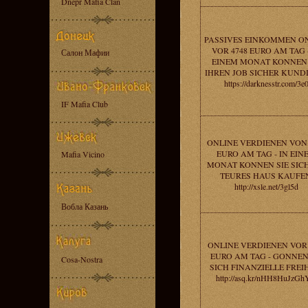
Dnepr Mafia Clan
PASSIVES EINKOMMEN O
VOR 4748 EURO AM TAG -
Салон Мафии
EINEM MONAT KONNEN 
IHREN JOB SICHER KUND
https://darknesstr.com/3e
IF Mafia Club
ONLINE VERDIENEN VON 
EURO AM TAG - IN EIN
Mafia Vicino
MONAT KONNEN SIE SICH
TEURES HAUS KAUFE
http://xsle.net/3gl5d
Вобла Казань
ONLINE VERDIENEN VOR 
EURO AM TAG - GONNEN
Cosa-Nostra
SICH FINANZIELLE FREIH
http://asq.kr/nHH8HuJzG