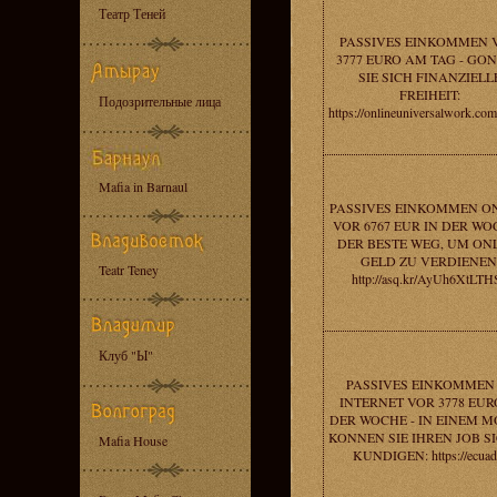
Театр Теней
PASSIVES EINKOMMEN 
3777 EURO AM TAG - GO
SIE SICH FINANZIELL
FREIHEIT:
Подозрительные лица
https://onlineuniversalwork.co
Mafia in Barnaul
PASSIVES EINKOMMEN O
VOR 6767 EUR IN DER WO
DER BESTE WEG, UM ON
GELD ZU VERDIENEN
Teatr Teney
http://asq.kr/AyUh6XtLTH
Клуб "Ы"
PASSIVES EINKOMMEN
INTERNET VOR 3778 EUR
DER WOCHE - IN EINEM 
KONNEN SIE IHREN JOB S
Mafia House
KUNDIGEN: https://ecuad