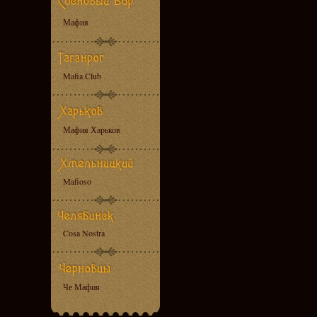
Мафия
Mafia Club
Мафия Харьков
Mafioso
Cosa Nostra
Че Мафия