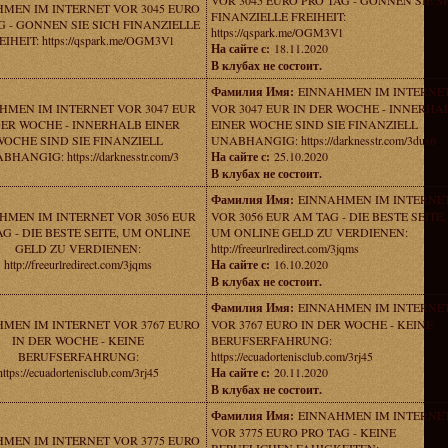
VOR 3045 EURO PRO TAG - GONNEN SIE S
MEN IM INTERNET VOR 3045 EURO
FINANZIELLE FREIHEIT:
G - GONNEN SIE SICH FINANZIELLE
https://qspark.me/OGM3Vl
EIHEIT: https://qspark.me/OGM3Vl
На сайте с:
18.11.2020
В клубах не состоит.
Фамилия Имя:
EINNAHMEN IM INTERNE
HMEN IM INTERNET VOR 3047 EUR
VOR 3047 EUR IN DER WOCHE - INNERHA
DER WOCHE - INNERHALB EINER
EINER WOCHE SIND SIE FINANZIELL
WOCHE SIND SIE FINANZIELL
UNABHANGIG: https://darknesstr.com/3dus6
HANGIG: https://darknesstr.com/3
На сайте с:
25.10.2020
В клубах не состоит.
Фамилия Имя:
EINNAHMEN IM INTERNE
HMEN IM INTERNET VOR 3056 EUR
VOR 3056 EUR AM TAG - DIE BESTE SEITE,
G - DIE BESTE SEITE, UM ONLINE
UM ONLINE GELD ZU VERDIENEN:
GELD ZU VERDIENEN:
http://freeurlredirect.com/3jqms
http://freeurlredirect.com/3jqms
На сайте с:
16.10.2020
В клубах не состоит.
Фамилия Имя:
EINNAHMEN IM INTERNE
MEN IM INTERNET VOR 3767 EURO
VOR 3767 EURO IN DER WOCHE - KEINE
IN DER WOCHE - KEINE
BERUFSERFAHRUNG:
BERUFSERFAHRUNG:
https://ecuadortenisclub.com/3rj45
https://ecuadortenisclub.com/3rj45
На сайте с:
20.11.2020
В клубах не состоит.
Фамилия Имя:
EINNAHMEN IM INTERNE
VOR 3775 EURO PRO TAG - KEINE
MEN IM INTERNET VOR 3775 EURO