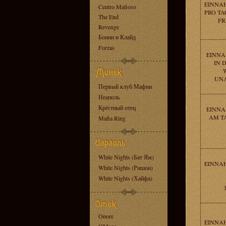
EINNAH
Centro Mafioso
PRO TA
The End
FR
Revenge
Бонни и Клайд
Forzas
EINNA
IN 
UNAB
Первый клуб Мафии
Неаполь
Крёстный отец
EINNA
AM TA
Mafia Ring
White Nights (Бат Ям)
EINNAH
White Nights (Ришон)
White Nights (Хайфа)
Onore
EINNAH