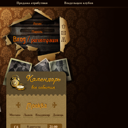
Продажа атрибутики
Владельцам клубов
Москва
Львов
Владимир
Донецк
8 августа
21:00
Сб