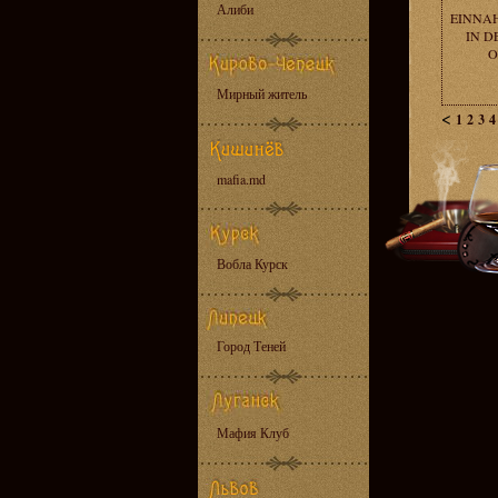
Алиби
EINNAH
IN D
O
Мирный житель
<
1
2
3
4
mafia.md
Вобла Курск
Город Теней
Мафия Клуб