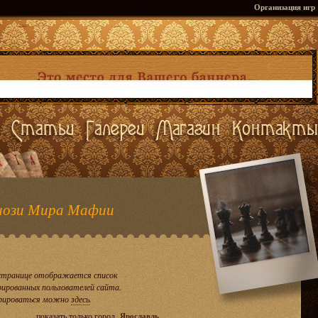
Организация игр
ози Мира Мафии
странице отображается список
рированных пользователей сайта.
рироваться можно
здесь
.
показать только город
Ярославль