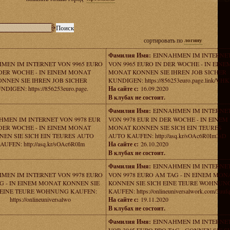
сортировать по
логину
Фамилия Имя:
EINNAHMEN IM INTERNE
MEN IM INTERNET VON 9965 EURO
VON 9965 EURO IN DER WOCHE - IN EINE
DER WOCHE - IN EINEM MONAT
MONAT KONNEN SIE IHREN JOB SICHER
ONNEN SIE IHREN JOB SICHER
KUNDIGEN: https://856253euro.page.link/VH
NDIGEN: https://856253euro.page.
На сайте с:
16.09.2020
В клубах не состоит.
Фамилия Имя:
EINNAHMEN IM INTERNE
HMEN IM INTERNET VON 9978 EUR
VON 9978 EUR IN DER WOCHE - IN EINEM
DER WOCHE - IN EINEM MONAT
MONAT KONNEN SIE SICH EIN TEURES
NEN SIE SICH EIN TEURES AUTO
AUTO KAUFEN: http://asq.kr/sOAc6R0Im3sD
AUFEN: http://asq.kr/sOAc6R0Im
На сайте с:
26.10.2020
В клубах не состоит.
Фамилия Имя:
EINNAHMEN IM INTERNE
MEN IM INTERNET VON 9978 EURO
VON 9978 EURO AM TAG - IN EINEM MON
G - IN EINEM MONAT KONNEN SIE
KONNEN SIE SICH EINE TEURE WOHNUN
 EINE TEURE WOHNUNG KAUFEN:
KAUFEN: https://onlineuniversalwork.com/3uuf
https://onlineuniversalwo
На сайте с:
19.11.2020
В клубах не состоит.
Фамилия Имя:
EINNAHMEN IM INTERNE