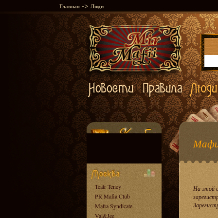
->
Главная
Люди
Мафи
Teatr Teney
На этой 
PR Mafia Club
зарегист
Зарегист
Mafia Syndicate
Val&Jee