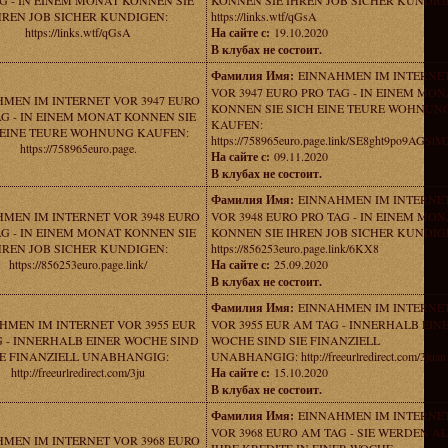
G - IN EINEM MONAT KONNEN SIE
KONNEN SIE IHREN JOB SICHER KUNDIG
HREN JOB SICHER KUNDIGEN:
https://links.wtf/qGsA
https://links.wtf/qGsA
На сайте с:
19.10.2020
В клубах не состоит.
Фамилия Имя:
EINNAHMEN IM INTERNE
VOR 3947 EURO PRO TAG - IN EINEM MON
MEN IM INTERNET VOR 3947 EURO
KONNEN SIE SICH EINE TEURE WOHNUN
AG - IN EINEM MONAT KONNEN SIE
KAUFEN:
 EINE TEURE WOHNUNG KAUFEN:
https://758965euro.page.link/SE8ght9po9AGSt
https://758965euro.page.
На сайте с:
09.11.2020
В клубах не состоит.
Фамилия Имя:
EINNAHMEN IM INTERNE
MEN IM INTERNET VOR 3948 EURO
VOR 3948 EURO PRO TAG - IN EINEM MON
AG - IN EINEM MONAT KONNEN SIE
KONNEN SIE IHREN JOB SICHER KUNDIG
HREN JOB SICHER KUNDIGEN:
https://856253euro.page.link/6KX8
https://856253euro.page.link/
На сайте с:
25.09.2020
В клубах не состоит.
Фамилия Имя:
EINNAHMEN IM INTERNE
HMEN IM INTERNET VOR 3955 EUR
VOR 3955 EUR AM TAG - INNERHALB EIN
 - INNERHALB EINER WOCHE SIND
WOCHE SIND SIE FINANZIELL
IE FINANZIELL UNABHANGIG:
UNABHANGIG: http://freeurlredirect.com/3juan
http://freeurlredirect.com/3ju
На сайте с:
15.10.2020
В клубах не состоит.
Фамилия Имя:
EINNAHMEN IM INTERNE
VOR 3968 EURO AM TAG - SIE WERDEN A
MEN IM INTERNET VOR 3968 EURO