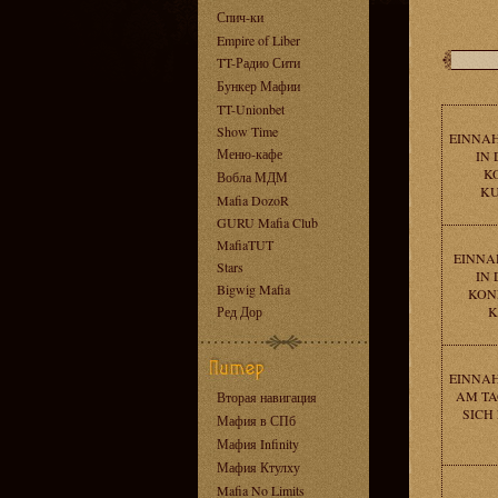
Спич-ки
Empire of Liber
TT-Радио Сити
Бункер Мафии
TT-Unionbet
Show Time
EINNAH
Меню-кафе
IN 
K
Вобла МДМ
KU
Mafia DozoR
GURU Mafia Club
MafiaTUT
EINNA
Stars
IN 
Bigwig Mafia
KON
Ред Дор
K
EINNAH
AM TA
Вторая навигация
SICH
Мафия в СПб
Мафия Infinity
Мафия Ктулху
Mafia No Limits