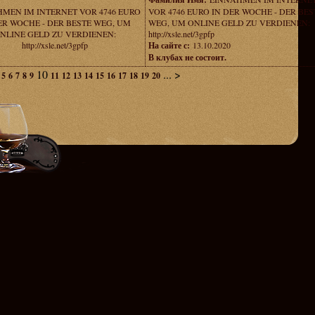
MEN IM INTERNET VOR 4746 EURO
VOR 4746 EURO IN DER WOCHE - DER BES
ER WOCHE - DER BESTE WEG, UM
WEG, UM ONLINE GELD ZU VERDIENEN:
NLINE GELD ZU VERDIENEN:
http://xsle.net/3gpfp
http://xsle.net/3gpfp
На сайте с:
13.10.2020
В клубах не состоит.
10
...
>
5
6
7
8
9
11
12
13
14
15
16
17
18
19
20