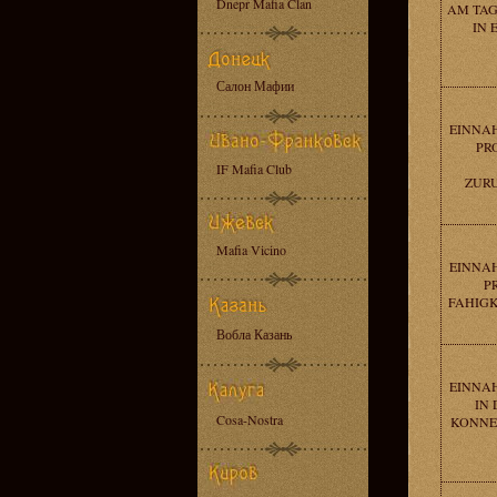
Dnepr Mafia Clan
AM TAG
IN 
Салон Мафии
EINNAH
PRO
IF Mafia Club
ZURUC
Mafia Vicino
EINNAH
P
FAHIGKEI
Вобла Казань
EINNAH
IN 
Cosa-Nostra
KONNE