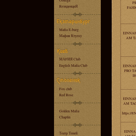
OMega
P
RезиденциЯ
FAHIG
Mafia E-burg
EINNAH
Мафия Ктулху
AM T
МАFИЯ Club
English Mafia Club
EINNAH
PRO T
I
Fox club
Red Rose
EINNAH
AM TAG
Golden Mafia
https://
Chaplin
EINNA
Театр Теней