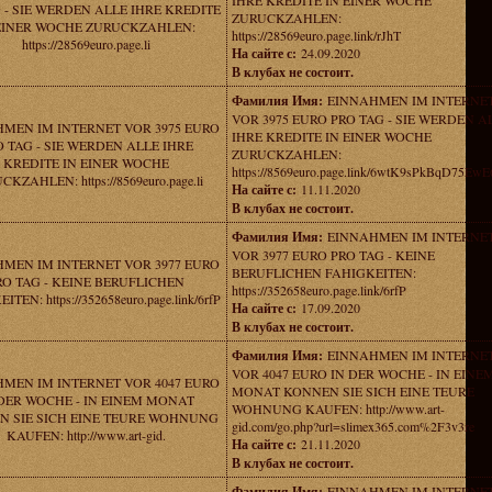
IHRE KREDITE IN EINER WOCHE
 - SIE WERDEN ALLE IHRE KREDITE
ZURUCKZAHLEN:
EINER WOCHE ZURUCKZAHLEN:
https://28569euro.page.link/rJhT
https://28569euro.page.li
На сайте с:
24.09.2020
В клубах не состоит.
Фамилия Имя:
EINNAHMEN IM INTERNE
VOR 3975 EURO PRO TAG - SIE WERDEN A
MEN IM INTERNET VOR 3975 EURO
IHRE KREDITE IN EINER WOCHE
 TAG - SIE WERDEN ALLE IHRE
ZURUCKZAHLEN:
KREDITE IN EINER WOCHE
https://8569euro.page.link/6wtK9sPkBqD75EwE
KZAHLEN: https://8569euro.page.li
На сайте с:
11.11.2020
В клубах не состоит.
Фамилия Имя:
EINNAHMEN IM INTERNE
VOR 3977 EURO PRO TAG - KEINE
MEN IM INTERNET VOR 3977 EURO
BERUFLICHEN FAHIGKEITEN:
RO TAG - KEINE BERUFLICHEN
https://352658euro.page.link/6rfP
TEN: https://352658euro.page.link/6rfP
На сайте с:
17.09.2020
В клубах не состоит.
Фамилия Имя:
EINNAHMEN IM INTERNE
VOR 4047 EURO IN DER WOCHE - IN EINE
MEN IM INTERNET VOR 4047 EURO
MONAT KONNEN SIE SICH EINE TEURE
DER WOCHE - IN EINEM MONAT
WOHNUNG KAUFEN: http://www.art-
N SIE SICH EINE TEURE WOHNUNG
gid.com/go.php?url=slimex365.com%2F3v3re
KAUFEN: http://www.art-gid.
На сайте с:
21.11.2020
В клубах не состоит.
Фамилия Имя:
EINNAHMEN IM INTERNE