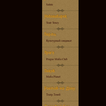
Salute
Teatr Teney
Культурный синдикат
Prague Mafia Club
Mafia Planet
Театр Теней