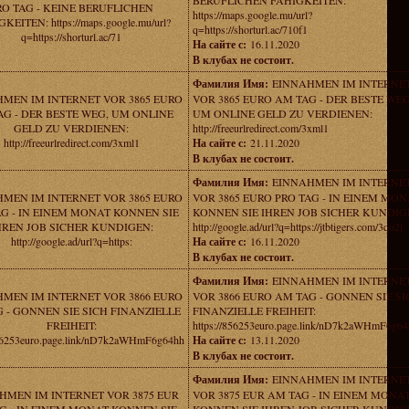
BERUFLICHEN FAHIGKEITEN:
RO TAG - KEINE BERUFLICHEN
https://maps.google.mu/url?
KEITEN: https://maps.google.mu/url?
q=https://shorturl.ac/710f1
q=https://shorturl.ac/71
На сайте с:
16.11.2020
В клубах не состоит.
Фамилия Имя:
EINNAHMEN IM INTERNE
MEN IM INTERNET VOR 3865 EURO
VOR 3865 EURO AM TAG - DER BESTE WEG
AG - DER BESTE WEG, UM ONLINE
UM ONLINE GELD ZU VERDIENEN:
GELD ZU VERDIENEN:
http://freeurlredirect.com/3xml1
http://freeurlredirect.com/3xml1
На сайте с:
21.11.2020
В клубах не состоит.
Фамилия Имя:
EINNAHMEN IM INTERNE
MEN IM INTERNET VOR 3865 EURO
VOR 3865 EURO PRO TAG - IN EINEM MON
AG - IN EINEM MONAT KONNEN SIE
KONNEN SIE IHREN JOB SICHER KUNDIG
HREN JOB SICHER KUNDIGEN:
http://google.ad/url?q=https://jtbtigers.com/3qo2l
http://google.ad/url?q=https:
На сайте с:
16.11.2020
В клубах не состоит.
Фамилия Имя:
EINNAHMEN IM INTERNE
MEN IM INTERNET VOR 3866 EURO
VOR 3866 EURO AM TAG - GONNEN SIE SI
 - GONNEN SIE SICH FINANZIELLE
FINANZIELLE FREIHEIT:
FREIHEIT:
https://856253euro.page.link/nD7k2aWHmF6g6
856253euro.page.link/nD7k2aWHmF6g64hh
На сайте с:
13.11.2020
В клубах не состоит.
Фамилия Имя:
EINNAHMEN IM INTERNE
HMEN IM INTERNET VOR 3875 EUR
VOR 3875 EUR AM TAG - IN EINEM MONA