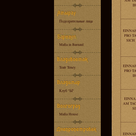
AM TA
I
Подозрительные лица
EINNAH
PRO T
SICH
Mafia in Barnaul
EINNAH
Teatr Teney
PRO T
I
Клуб "Ы"
EINNA
AM TAG
S
Mafia House
EINNAH