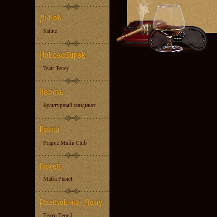
Salute
Teatr Teney
Культурный синдикат
Prague Mafia Club
Mafia Planet
Театр Теней