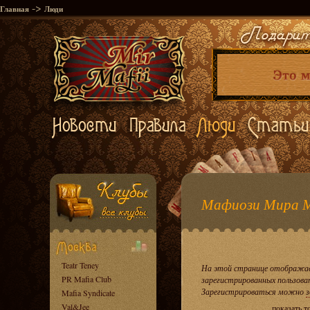
->
Главная
Люди
Мафиози Мира 
Teatr Teney
На этой странице отображае
PR Mafia Club
зарегистрированных пользова
Зарегистрироваться можно
з
Mafia Syndicate
Val&Jee
показать т