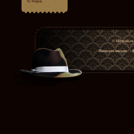
Че Мафия
© Mirmafii.r
Написать письмо