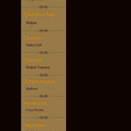
Мафия
Mafia Club
Мафия Харьков
Mafioso
Cosa Nostra