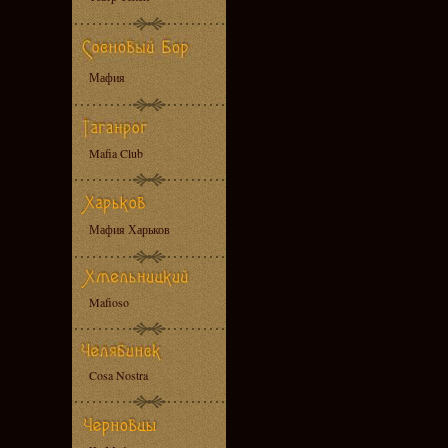
Мафия
Mafia Club
Мафия Харьков
Mafioso
Cosa Nostra