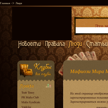
->
Главная
Люди
Мафиози Мира 
Teatr Teney
На этой странице отображае
PR Mafia Club
зарегистрированных пользова
Зарегистрироваться можно
з
Mafia Syndicate
Val&Jee
показать