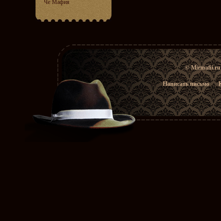
Че Мафия
© Mirmafii.r
Написать письмо