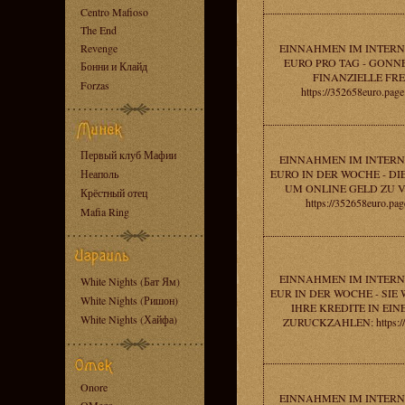
Centro Mafioso
The End
Revenge
EINNAHMEN IM INTERNE
EURO PRO TAG - GONNE
Бонни и Клайд
FINANZIELLE FRE
Forzas
https://352658euro.page
Первый клуб Мафии
EINNAHMEN IM INTERNE
Неаполь
EURO IN DER WOCHE - DIE
UM ONLINE GELD ZU 
Крёстный отец
https://352658euro.pag
Mafia Ring
EINNAHMEN IM INTERNE
White Nights (Бат Ям)
EUR IN DER WOCHE - SIE
White Nights (Ришон)
IHRE KREDITE IN EI
White Nights (Хайфа)
ZURUCKZAHLEN: https://
Onore
EINNAHMEN IM INTERNE