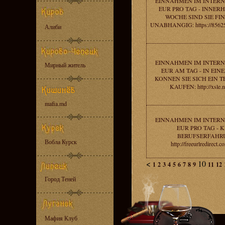
EINNAHMEN IM INTERNE
EUR PRO TAG - INNER
WOCHE SIND SIE FI
UNABHANGIG: https://856253
Алиби
EINNAHMEN IM INTERNE
Мирный житель
EUR AM TAG - IN EI
KONNEN SIE SICH EIN 
KAUFEN: http://xsle.n
mafia.md
EINNAHMEN IM INTERNE
EUR PRO TAG - 
BERUFSERFAHR
Вобла Курск
http://freeurlredirect.
<
10
1
2
3
4
5
6
7
8
9
11
12
Город Теней
Мафия Клуб