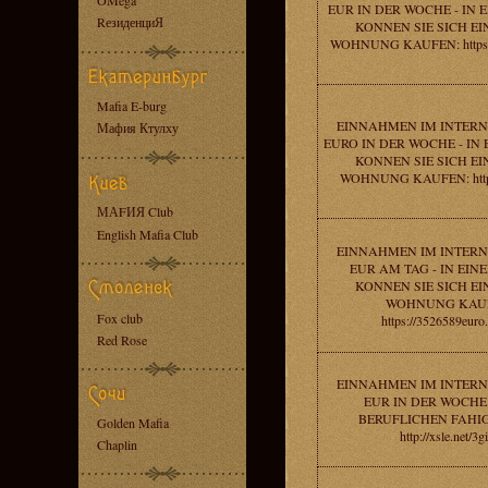
OMega
EUR IN DER WOCHE - IN
RезиденциЯ
KONNEN SIE SICH EI
WOHNUNG KAUFEN: https:/
Mafia E-burg
EINNAHMEN IM INTERNE
Мафия Ктулху
EURO IN DER WOCHE - IN
KONNEN SIE SICH EI
WOHNUNG KAUFEN: http://
МАFИЯ Club
English Mafia Club
EINNAHMEN IM INTERNE
EUR AM TAG - IN EI
KONNEN SIE SICH EI
WOHNUNG KAU
Fox club
https://3526589euro.
Red Rose
EINNAHMEN IM INTERNE
EUR IN DER WOCHE 
BERUFLICHEN FAHIG
Golden Mafia
http://xsle.net/3g
Chaplin