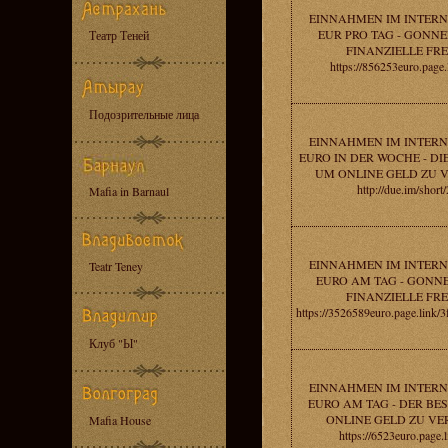
EINNAHMEN IM INTERNE
EUR PRO TAG - GONNE
Театр Теней
FINANZIELLE FRE
https://856253euro.page
Подозрительные лица
EINNAHMEN IM INTERNE
EURO IN DER WOCHE - DIE
UM ONLINE GELD ZU 
http://due.im/short
Mafia in Barnaul
EINNAHMEN IM INTERNE
Teatr Teney
EURO AM TAG - GONNE
FINANZIELLE FRE
https://3526589euro.page.link
Клуб "Ы"
EINNAHMEN IM INTERNE
EURO AM TAG - DER BE
ONLINE GELD ZU VE
Mafia House
https://6523euro.page.