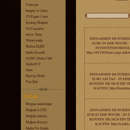
Спич-ки
Empire of Liber
TT-Радио Сити
Бункер Мафии
TT-Unionbet
Show Time
EINNAHMEN IM INTERNE
Меню-кафе
EURO IN DER WOCHE -
Вобла МДМ
INVESTITIONSMOGL
Mafia DozoR
https://8523658euro.page.li
GURU Mafia Club
MafiaTUT
Stars
EINNAHMEN IM INTERNE
Bigwig Mafia
EURO AM TAG - IN EI
Ред Дор
KONNEN SIE SICH EIN 
KAUFEN: http://freeurlred
Вторая навигация
Мафия в СПб
EINNAHMEN IM INTERNE
EUR IN DER WOCHE - IN
Мафия Infinity
KONNEN SIE SICH EIN 
Мафия Ктулху
KAUFEN: http://wunkit
Mafia No Limits