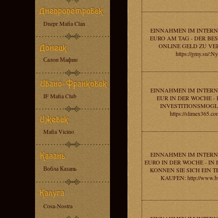
Dnepr Mafia Clan
EINNAHMEN IM INTERNE
EURO AM TAG - DER BE
ONLINE GELD ZU VE
https://gmy.su/:N
Салон Мафии
EINNAHMEN IM INTERNE
IF Mafia Club
EUR IN DER WOCHE - 
INVESTITIONSMOGL
https://slimex365.co
Mafia Vicino
EINNAHMEN IM INTERNE
EURO IN DER WOCHE - IN
Вобла Казань
KONNEN SIE SICH EIN 
KAUFEN: http://www.br
Cosa-Nostra