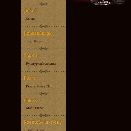
Salute
Teatr Teney
Культурный синдикат
Prague Mafia Club
Mafia Planet
Театр Теней