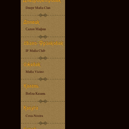
Dnepr Mafia Clan
Салон Мафии
IF Mafia Club
Mafia Vicino
Вобла Казань
Cosa-Nostra