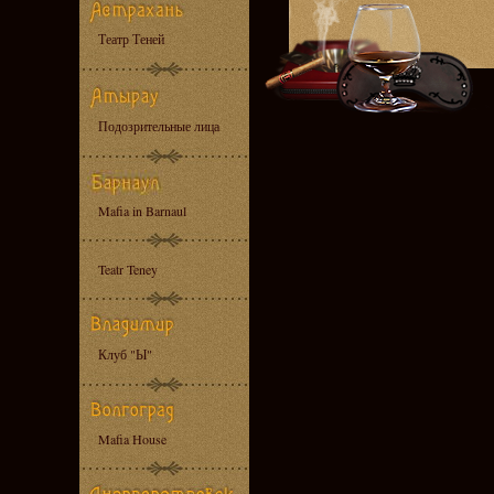
Театр Теней
Подозрительные лица
Mafia in Barnaul
Teatr Teney
Клуб "Ы"
Mafia House