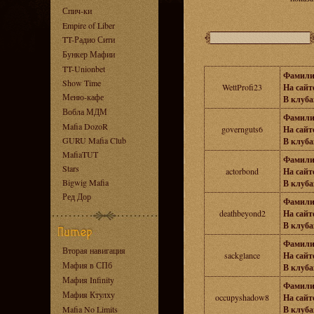
Спич-ки
Empire of Liber
TT-Радио Сити
Бункер Мафии
TT-Unionbet
Фамили
Show Time
WettProfi23
На сайте
Меню-кафе
В клуба
Вобла МДМ
Фамили
Mafia DozoR
governguts6
На сайте
GURU Mafia Club
В клуба
MafiaTUT
Фамили
Stars
actorbond
На сайте
Bigwig Mafia
В клуба
Ред Дор
Фамили
deathbeyond2
На сайте
В клуба
Фамили
Вторая навигация
sackglance
На сайте
Мафия в СПб
В клуба
Мафия Infinity
Фамили
Мафия Ктулху
occupyshadow8
На сайте
Mafia No Limits
В клуба