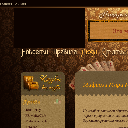
->
Главная
Люди
Мафиози Мира 
Teatr Teney
На этой странице отображае
PR Mafia Club
зарегистрированных пользова
Зарегистрироваться можно
з
Mafia Syndicate
Val&Jee
показа