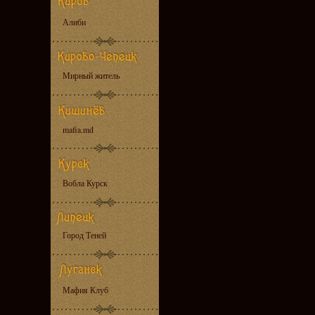
Алиби
Мирный житель
mafia.md
Вобла Курск
Город Теней
Мафия Клуб