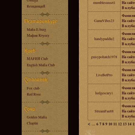
OMega
mumblesunset1
На сайте
RезиденциЯ
В клуба
Фамили
GameVibes23
На сайте
В клуба
Mafia E-burg
Фамили
Мафия Ктулху
handypaddle2
На сайте
В клуба
Фамили
guisypohatch1978
На сайте
МАFИЯ Club
В клуба
English Mafia Club
Фамили
LiveBetPro
На сайте
В клуба
Фамили
Fox club
hedgescary1
На сайте
Red Rose
В клуба
Фамили
StreamFan88
На сайте
В клуба
Golden Mafia
<
...
Chaplin
6
7
8
9
10
11
12
13
14
1