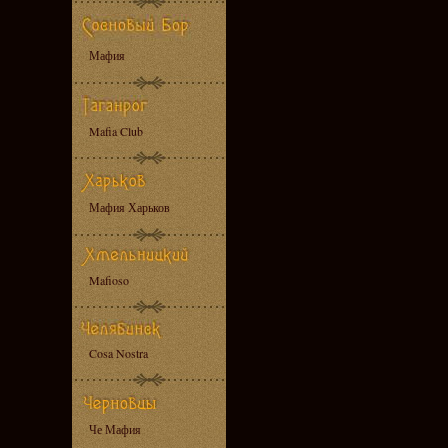
Мафия
Mafia Club
Мафия Харьков
Mafioso
Cosa Nostra
Че Мафия