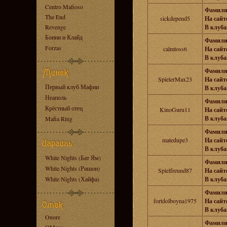
Centro Mafioso
Фамили
The End
sickdepend5
На сайте
Revenge
В клуба
Бонни и Клайд
Фамили
Forzas
calmtoss6
На сайте
В клуба
Фамили
SpielerMax23
На сайте
Первый клуб Мафии
В клуба
Неаполь
Фамили
Крёстный отец
KinoGuru11
На сайте
В клуба
Mafia Ring
Фамили
matedupe3
На сайте
В клуба
White Nights (Бат Ям)
Фамили
White Nights (Ришон)
Spielfreund87
На сайте
White Nights (Хайфа)
В клуба
Фамили
fortdolboyna1975
На сайте
В клуба
Onore
Фамили