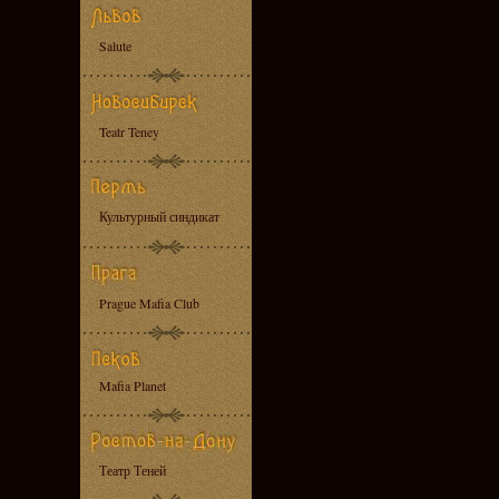
Salute
Teatr Teney
Культурный синдикат
Prague Mafia Club
Mafia Planet
Театр Теней