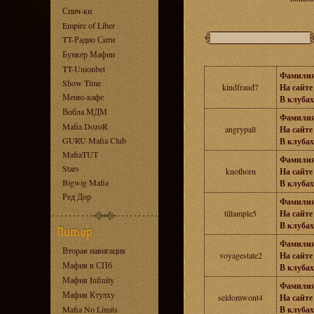
Спич-ки
Empire of Liber
TT-Радио Сити
Бункер Мафии
TT-Unionbet
Фамилия
Show Time
kindfraud7
На сайте 
Меню-кафе
В клубах
Вобла МДМ
Фамилия
Mafia DozoR
angrypall
На сайте 
GURU Mafia Club
В клубах
MafiaTUT
Фамилия
Stars
knothorn
На сайте 
Bigwig Mafia
В клубах
Ред Дор
Фамилия
tillample5
На сайте 
В клубах
Фамилия
Вторая навигация
voyagestate2
На сайте 
Мафия в СПб
В клубах
Мафия Infinity
Фамилия
Мафия Ктулху
seldomwont4
На сайте 
Mafia No Limits
В клубах