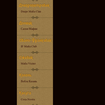
Dnepr Mafia Clan
Салон Мафии
IF Mafia Club
Mafia Vicino
Вобла Казань
Cosa-Nostra