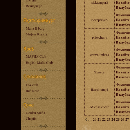
OMega
sicktemper2
На сайте 
RезиденциЯ
В клубах
Фамилия
inciteprayer7
На сайте 
В клубах
Mafia E-burg
Фамилия
Мафия Ктулху
prizecherry
На сайте 
В клубах
Фамилия
crewnumber4
На сайте 
МАFИЯ Club
В клубах
English Mafia Club
Фамилия
Glasscej
На сайте 
В клубах
Фамилия
Fox club
lizardhump1
На сайте 
Red Rose
В клубах
Фамилия
Michaelcoede
На сайте 
В клубах
Golden Mafia
<
...
Chaplin
20
21
22
23
24
25
26
27