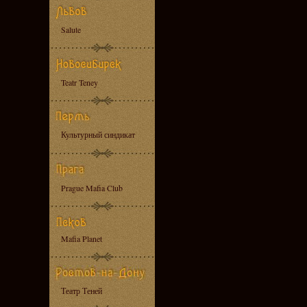
Salute
Teatr Teney
Культурный синдикат
Prague Mafia Club
Mafia Planet
Театр Теней