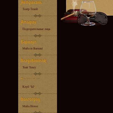
Театр Теней
Подозрительные лица
Mafia in Barnaul
Teatr Teney
Клуб "Ы"
Mafia House