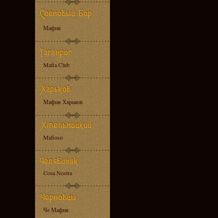
Мафия
Mafia Club
Мафия Харьков
Mafioso
Cosa Nostra
Че Мафия