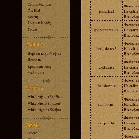
Centro Mafioso
Фамилия
The End
pissaside2
На сайте 
Revenge
В клубах
Бонни и Клайд
Фамилия
Forzas
goahearuthe1980
На сайте 
В клубах
Фамилия
hedgedecree5
На сайте 
Первый клуб Мафии
В клубах
Неаполь
Фамилия
Крёстный отец
credittense
На сайте 
В клубах
Mafia Ring
Фамилия
foulshovel3
На сайте 
В клубах
White Nights (Бат Ям)
Фамилия
White Nights (Ришон)
stuffdoom1
На сайте 
White Nights (Хайфа)
В клубах
Фамилия
heirpunch6
На сайте 
В клубах
Onore
Фамилия