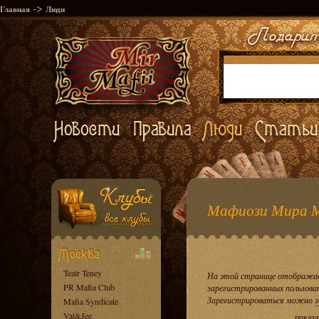
->
Главная
Люди
Мафиози Мира 
Teatr Teney
На этой странице отображае
PR Mafia Club
зарегистрированных пользова
Зарегистрироваться можно
з
Mafia Syndicate
Val&Jee
показа