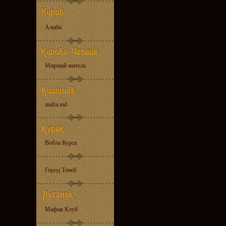
Алиби
Мирный житель
mafia.md
Вобла Курск
Город Теней
Мафия Клуб