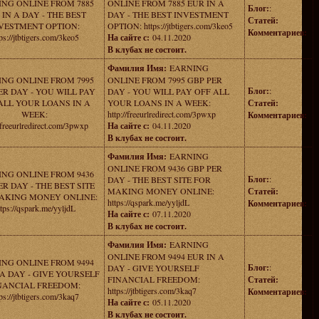
NG ONLINE FROM 7885
ONLINE FROM 7885 EUR IN A
Блог:
:
 IN A DAY - THE BEST
DAY - THE BEST INVESTMENT
Статей:
VESTMENT OPTION:
OPTION: https://jtbtigers.com/3keo5
Комментариев:
ps://jtbtigers.com/3keo5
На сайте с:
04.11.2020
В клубах не состоит.
Фамилия Имя:
EARNING
NG ONLINE FROM 7995
ONLINE FROM 7995 GBP PER
Блог:
:
ER DAY - YOU WILL PAY
DAY - YOU WILL PAY OFF ALL
ALL YOUR LOANS IN A
YOUR LOANS IN A WEEK:
Статей:
WEEK:
http://freeurlredirect.com/3pwxp
Комментариев:
//freeurlredirect.com/3pwxp
На сайте с:
04.11.2020
В клубах не состоит.
Фамилия Имя:
EARNING
ONLINE FROM 9436 GBP PER
NG ONLINE FROM 9436
Блог:
:
DAY - THE BEST SITE FOR
ER DAY - THE BEST SITE
MAKING MONEY ONLINE:
Статей:
AKING MONEY ONLINE:
https://qspark.me/yyljdL
Комментариев:
ttps://qspark.me/yyljdL
На сайте с:
07.11.2020
В клубах не состоит.
Фамилия Имя:
EARNING
ONLINE FROM 9494 EUR IN A
NG ONLINE FROM 9494
Блог:
:
DAY - GIVE YOURSELF
 A DAY - GIVE YOURSELF
FINANCIAL FREEDOM:
Статей:
NANCIAL FREEDOM:
https://jtbtigers.com/3kaq7
Комментариев:
ps://jtbtigers.com/3kaq7
На сайте с:
05.11.2020
В клубах не состоит.