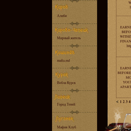
W
Алиби
EARNI
BEFOR
WITHI
Мирный житель
FINAN
ht
mafia.md
EARNI
BEFORE 
MO
YOU
Вобла Курск
APARTME
<
1
2
3
4
Город Теней
Мафия Клуб