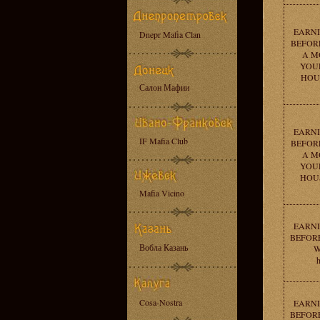
EARNI
Dnepr Mafia Clan
BEFORE
A M
YOU
HOUSE
Салон Мафии
EARNI
IF Mafia Club
BEFORE
A M
YOU
HOUSE
Mafia Vicino
EARNI
BEFORE
Вобла Казань
W
h
Cosa-Nostra
EARNI
BEFORE