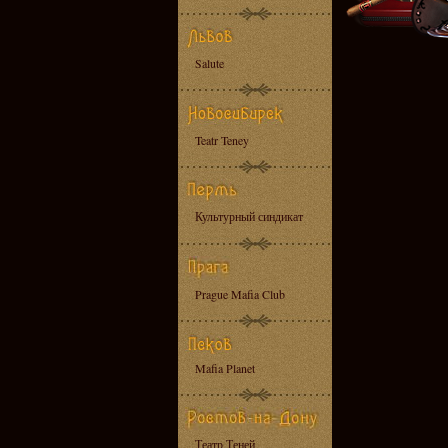
Salute
Teatr Teney
Культурный синдикат
Prague Mafia Club
Mafia Planet
Театр Теней