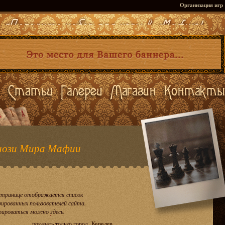
Организация игр
ози Мира Мафии
странице отображается список
рированных пользователей сайта.
рироваться можно
здесь
.
показать только город
Королев