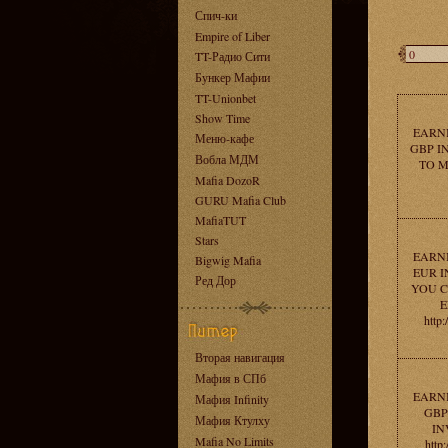
Спич-ки
Empire of Liber
TT-Радио Сити
Бункер Мафии
TT-Unionbet
Show Time
EARNI
Меню-кафе
GBP I
Вобла МДМ
TO 
Mafia DozoR
GURU Mafia Club
MafiaTUT
Stars
EARNI
Bigwig Mafia
EUR I
Ред Дор
YOU C
E
http
Вторая навигация
Мафия в СПб
EARNI
Мафия Infinity
GBP
Мафия Ктулху
IN
Mafia No Limits
http: