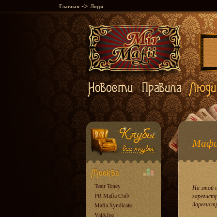
->
Главная
Люди
Мафи
Teatr Teney
На этой 
PR Mafia Club
зарегист
Зарегист
Mafia Syndicate
Val&Jee