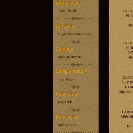
Театр Теней
EARNI
EUR
htt
Подозрительные лица
EARNI
EUR
IN
Mafia in Barnaul
ht
EARNI
Teatr Teney
GBP I
TO 
https://o
Клуб "Ы"
EARNI
BEFORE
Mafia House
http