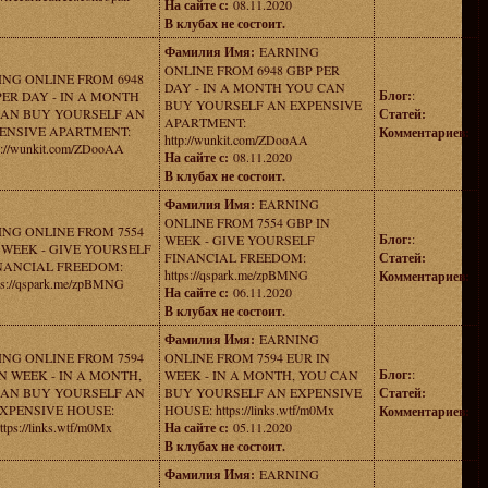
На сайте с:
08.11.2020
В клубах не состоит.
Фамилия Имя:
EARNING
ONLINE FROM 6948 GBP PER
NG ONLINE FROM 6948
DAY - IN A MONTH YOU CAN
Блог:
:
PER DAY - IN A MONTH
BUY YOURSELF AN EXPENSIVE
AN BUY YOURSELF AN
Статей:
APARTMENT:
ENSIVE APARTMENT:
Комментариев:
http://wunkit.com/ZDooAA
p://wunkit.com/ZDooAA
На сайте с:
08.11.2020
В клубах не состоит.
Фамилия Имя:
EARNING
ONLINE FROM 7554 GBP IN
NG ONLINE FROM 7554
Блог:
:
WEEK - GIVE YOURSELF
 WEEK - GIVE YOURSELF
FINANCIAL FREEDOM:
Статей:
NANCIAL FREEDOM:
https://qspark.me/zpBMNG
Комментариев:
ps://qspark.me/zpBMNG
На сайте с:
06.11.2020
В клубах не состоит.
Фамилия Имя:
EARNING
NG ONLINE FROM 7594
ONLINE FROM 7594 EUR IN
Блог:
:
N WEEK - IN A MONTH,
WEEK - IN A MONTH, YOU CAN
AN BUY YOURSELF AN
BUY YOURSELF AN EXPENSIVE
Статей:
XPENSIVE HOUSE:
HOUSE: https://links.wtf/m0Mx
Комментариев:
ttps://links.wtf/m0Mx
На сайте с:
05.11.2020
В клубах не состоит.
Фамилия Имя:
EARNING