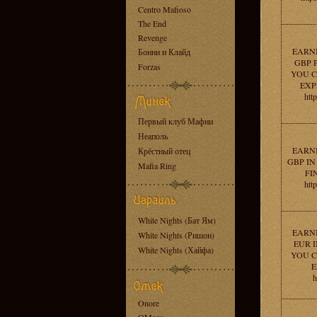
Centro Mafioso
The End
Revenge
EARNI
Бонни и Клайд
GBP 
Forzas
YOU C
EXP
htt
Первый клуб Мафии
Неаполь
EARNI
Крёстный отец
GBP IN
Mafia Ring
FI
htt
White Nights (Бат Ям)
EARNI
White Nights (Ришон)
EUR I
White Nights (Хайфа)
YOU C
E
h
Onore