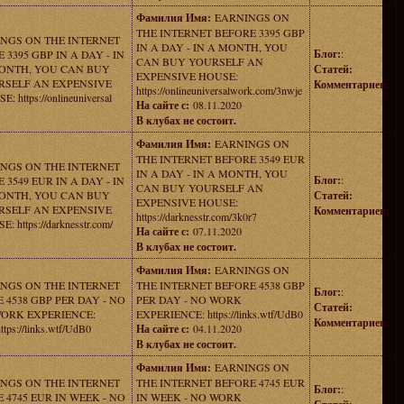
Фамилия Имя:
EARNINGS ON
THE INTERNET BEFORE 3395 GBP
NGS ON THE INTERNET
IN A DAY - IN A MONTH, YOU
Блог:
:
 3395 GBP IN A DAY - IN
CAN BUY YOURSELF AN
ONTH, YOU CAN BUY
Статей:
EXPENSIVE HOUSE:
RSELF AN EXPENSIVE
Комментариев:
https://onlineuniversalwork.com/3nwje
: https://onlineuniversal
На сайте с:
08.11.2020
В клубах не состоит.
Фамилия Имя:
EARNINGS ON
THE INTERNET BEFORE 3549 EUR
NGS ON THE INTERNET
IN A DAY - IN A MONTH, YOU
Блог:
:
 3549 EUR IN A DAY - IN
CAN BUY YOURSELF AN
ONTH, YOU CAN BUY
Статей:
EXPENSIVE HOUSE:
RSELF AN EXPENSIVE
Комментариев:
https://darknesstr.com/3k0r7
: https://darknesstr.com/
На сайте с:
07.11.2020
В клубах не состоит.
Фамилия Имя:
EARNINGS ON
NGS ON THE INTERNET
THE INTERNET BEFORE 4538 GBP
Блог:
:
 4538 GBP PER DAY - NO
PER DAY - NO WORK
Статей:
ORK EXPERIENCE:
EXPERIENCE: https://links.wtf/UdB0
Комментариев:
ttps://links.wtf/UdB0
На сайте с:
04.11.2020
В клубах не состоит.
Фамилия Имя:
EARNINGS ON
NGS ON THE INTERNET
THE INTERNET BEFORE 4745 EUR
Блог:
:
 4745 EUR IN WEEK - NO
IN WEEK - NO WORK