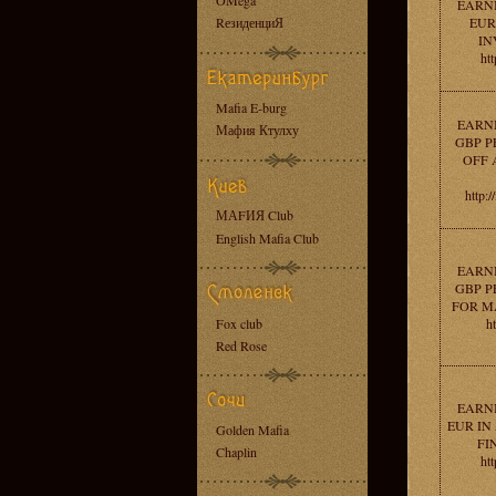
OMega
EARNI
RезиденциЯ
EUR
IN
htt
Mafia E-burg
EARNI
Мафия Ктулху
GBP P
OFF 
http:
МАFИЯ Club
English Mafia Club
EARNI
GBP P
FOR M
Fox club
h
Red Rose
EARNI
EUR IN
Golden Mafia
FI
Chaplin
htt