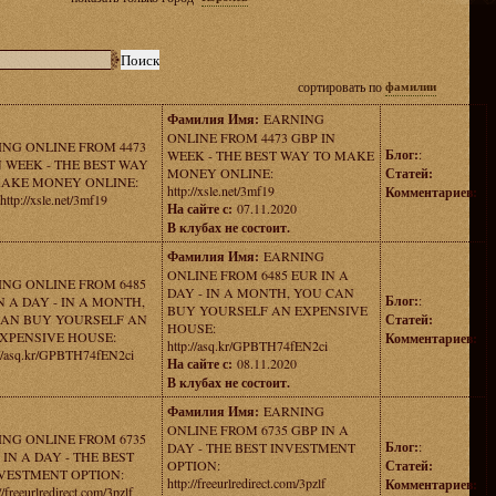
сортировать по
фамилии
Фамилия Имя:
EARNING
ONLINE FROM 4473 GBP IN
NG ONLINE FROM 4473
Блог:
:
WEEK - THE BEST WAY TO MAKE
N WEEK - THE BEST WAY
MONEY ONLINE:
Статей:
MAKE MONEY ONLINE:
http://xsle.net/3mf19
Комментариев:
http://xsle.net/3mf19
На сайте с:
07.11.2020
В клубах не состоит.
Фамилия Имя:
EARNING
ONLINE FROM 6485 EUR IN A
NG ONLINE FROM 6485
DAY - IN A MONTH, YOU CAN
Блог:
:
N A DAY - IN A MONTH,
BUY YOURSELF AN EXPENSIVE
AN BUY YOURSELF AN
Статей:
HOUSE:
XPENSIVE HOUSE:
Комментариев:
http://asq.kr/GPBTH74fEN2ci
://asq.kr/GPBTH74fEN2ci
На сайте с:
08.11.2020
В клубах не состоит.
Фамилия Имя:
EARNING
ONLINE FROM 6735 GBP IN A
NG ONLINE FROM 6735
Блог:
:
DAY - THE BEST INVESTMENT
 IN A DAY - THE BEST
OPTION:
Статей:
VESTMENT OPTION:
http://freeurlredirect.com/3pzlf
Комментариев:
//freeurlredirect.com/3pzlf