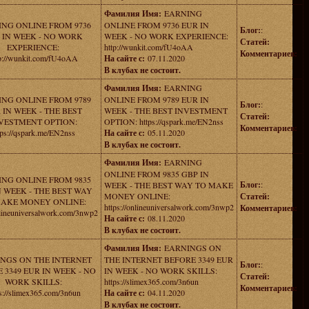
Фамилия Имя:
EARNING
NG ONLINE FROM 9736
ONLINE FROM 9736 EUR IN
Блог:
:
 IN WEEK - NO WORK
WEEK - NO WORK EXPERIENCE:
Статей:
EXPERIENCE:
http://wunkit.com/fU4oAA
Комментариев:
p://wunkit.com/fU4oAA
На сайте с:
07.11.2020
В клубах не состоит.
Фамилия Имя:
EARNING
NG ONLINE FROM 9789
ONLINE FROM 9789 EUR IN
Блог:
:
 IN WEEK - THE BEST
WEEK - THE BEST INVESTMENT
Статей:
VESTMENT OPTION:
OPTION: https://qspark.me/EN2nss
Комментариев:
tps://qspark.me/EN2nss
На сайте с:
05.11.2020
В клубах не состоит.
Фамилия Имя:
EARNING
ONLINE FROM 9835 GBP IN
NG ONLINE FROM 9835
Блог:
:
WEEK - THE BEST WAY TO MAKE
N WEEK - THE BEST WAY
MONEY ONLINE:
Статей:
MAKE MONEY ONLINE:
https://onlineuniversalwork.com/3nwp2
Комментариев:
nlineuniversalwork.com/3nwp2
На сайте с:
08.11.2020
В клубах не состоит.
Фамилия Имя:
EARNINGS ON
NGS ON THE INTERNET
THE INTERNET BEFORE 3349 EUR
Блог:
:
 3349 EUR IN WEEK - NO
IN WEEK - NO WORK SKILLS:
Статей:
WORK SKILLS:
https://slimex365.com/3n6un
Комментариев:
s://slimex365.com/3n6un
На сайте с:
04.11.2020
В клубах не состоит.