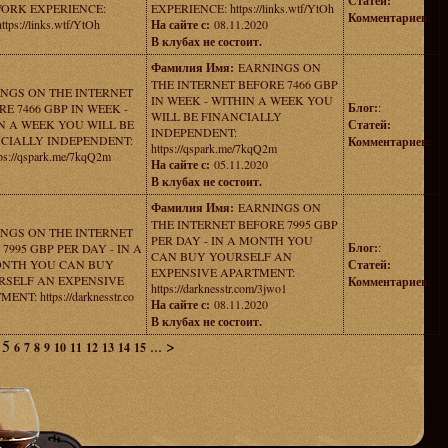
Статей:
ORK EXPERIENCE:
EXPERIENCE: https://links.wtf/YtOh
Комментариев:
https://links.wtf/YtOh
На сайте с:
08.11.2020
В клубах не состоит.
Фамилия Имя:
EARNINGS ON
THE INTERNET BEFORE 7466 GBP
NGS ON THE INTERNET
IN WEEK - WITHIN A WEEK YOU
Блог:
:
E 7466 GBP IN WEEK -
WILL BE FINANCIALLY
N A WEEK YOU WILL BE
Статей:
INDEPENDENT:
CIALLY INDEPENDENT:
Комментариев:
https://qspark.me/7kqQ2m
tps://qspark.me/7kqQ2m
На сайте с:
05.11.2020
В клубах не состоит.
Фамилия Имя:
EARNINGS ON
THE INTERNET BEFORE 7995 GBP
NGS ON THE INTERNET
PER DAY - IN A MONTH YOU
Блог:
:
7995 GBP PER DAY - IN A
CAN BUY YOURSELF AN
NTH YOU CAN BUY
Статей:
EXPENSIVE APARTMENT:
RSELF AN EXPENSIVE
Комментариев:
https://darknesstr.com/3jwo1
NT: https://darknesstr.co
На сайте с:
08.11.2020
В клубах не состоит.
5
...
>
6
7
8
9
10
11
12
13
14
15