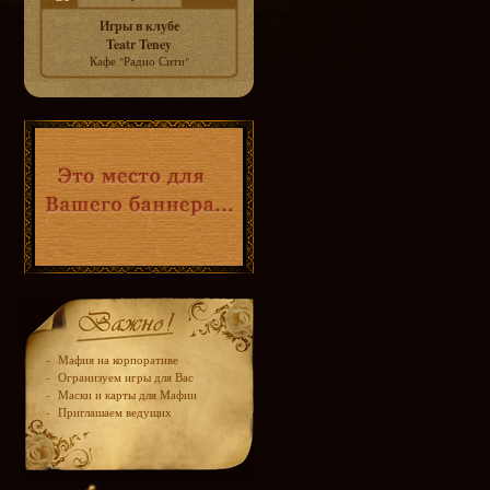
Игры в клубе
Teatr Teney
Кафе "Радио Сити"
-
Мафия на корпоративе
-
Огранизуем игры для Вас
-
Маски и карты для Мафии
-
Приглашаем ведущих