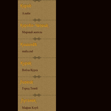
Алиби
Мирный житель
mafia.md
Вобла Курск
Город Теней
Мафия Клуб