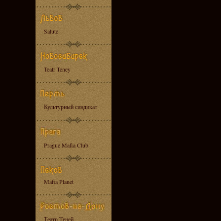
Salute
Teatr Teney
Культурный синдикат
Prague Mafia Club
Mafia Planet
Театр Теней