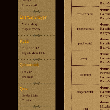
OMega
В клуба
RезиденциЯ
Фамил
vesselwonder
На сайт
В клуба
Mafia E-burg
Фамил
peopleheresy8
На сайт
Мафия Ктулху
В клуба
Фамил
pinchlocate3
На сайт
В клуба
МАFИЯ Club
English Mafia Club
Фамил
gangjust
На сайт
В клуба
Фамил
Fox club
Владим
Шишкин
Red Rose
На сайт
В клуба
Фамил
tangerineduck
На сайт
Golden Mafia
В клуба
Chaplin
Фамил
Михайл
Piter