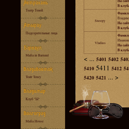
На сайт
В клуба
Театр Теней
Фамил
Владим
Snoopy
На сайт
В клуба
Подозрительные лица
Фамил
Иванов
Vladass
На сайт
В клуба
Mafia in Barnaul
<
...
5401
5402
540
5411
5410
5412
54
...
>
5420
5421
Teatr Teney
Клуб "Ы"
Mafia House