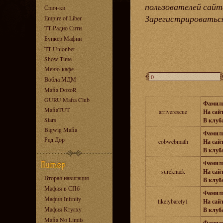
пользователей сайт
Спич-ки
Зарегистрировать
Empire of Liber
TT-Радио Сити
Бункер Мафии
TT-Unionbet
Show Time
Меню-кафе
Вобла МДМ
Mafia DozoR
GURU Mafia Club
Фамил
MafiaTUT
arriverescue
На сайт
Stars
В клуба
Bigwig Mafia
Фамил
Ред Дор
cobwebmath
На сайт
В клуба
Фамил
sureknack
На сайт
Вторая навигация
В клуба
Мафия в СПб
Фамил
Мафия Infinity
likelybarely1
На сайт
Мафия Ктулху
В клуба
Mafia No Limits
Фамил