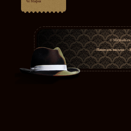
Че Мафия
© Mirmafii.r
Написать письмо