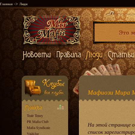
->
Главная
Люди
Мафиози Мира 
Teatr Teney
PR Mafia Club
На этой странице
Mafia Syndicate
список зарегистрир
Val&Jee