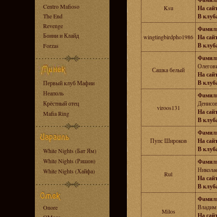
Centro Mafioso
Ksu
На сайт
The End
В клуба
Revenge
Фамил
Бонни и Клайд
wingtingbirdpho1986
На сайт
В клуба
Forzas
Фамил
Олегов
Сашка белый
На сайт
В клуба
Первый клуб Мафии
Неаполь
Фамил
Крёстный отец
Денисо
viroos131
На сайт
Mafia Ring
В клуба
Фамил
Пупс Широков
На сайт
В клуба
White Nights (Бат Ям)
White Nights (Ришон)
Фамил
Никола
White Nights (Хайфа)
Rul
На сайт
В клуба
Фамил
Владим
Onore
Milos
На сайт