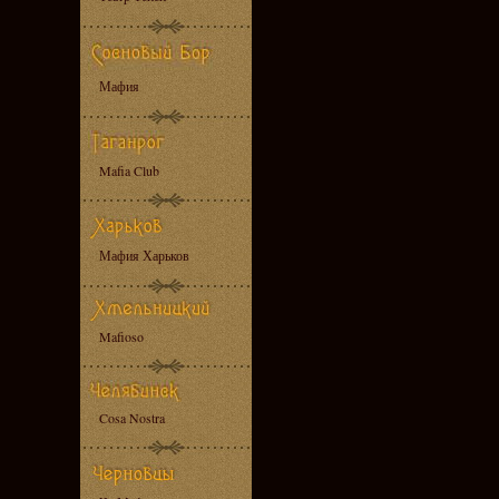
Мафия
Mafia Club
Мафия Харьков
Mafioso
Cosa Nostra