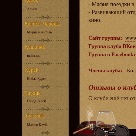
- Мафия поездки в 
Алиби
- Развивающий отды
кино.
Мирный житель
Сайт группы:
www.
Группа клуба ВКон
Группа в Facebook
mafia.md
Члены клуба:
Кол
Вобла Курск
Отзывы о клу
О клубе ещё нет о
Город Теней
Мафия Клуб