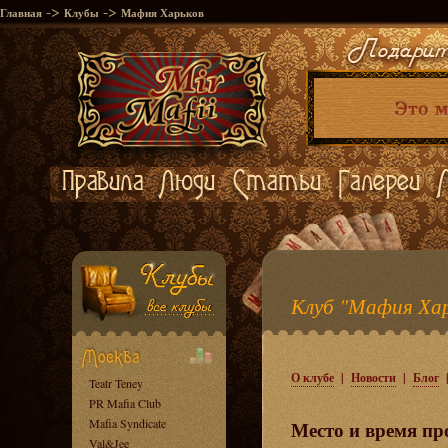
->
->
Главная
Клубы
Мафия Харьков
Клуб "Мафия Хар
О клубе
|
Новости
|
Блог
Teatr Teney
PR Mafia Club
Mafia Syndicate
Место и время пр
Val&Jee