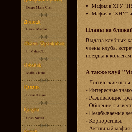
Мафия в XГУ "Н
Dnepr Mafia Clan
Мафия в "ХНУ" им
Планы на ближа
Салон Мафии
Выдача клубных ка
члены клуба, встре
IF Mafia Club
поездка к коллегам
А также клуб "М
Mafia Vicino
- Логические игры,
- Интересные знако
Вобла Казань
- Развивающие тре
- Общение с извес
- Незабываемые ве
Cosa-Nostra
- Корпоративы,
- Активный мафия 