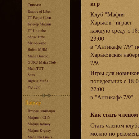
игр
Спич-ки
Empire of Liber
Клуб "Мафия
TT-Радио Сити
Харьков" играет
Бункер Мафии
каждую среду с 18
TT-Unionbet
Show Time
23:00
Меню-кафе
в "Антикафе 7/9" п
Вобла МДМ
Харьковская набер
Mafia DozoR
7/9.
GURU Mafia Club
MafiaTUT
Игры для новичко
Stars
понедельник с 18:0
Bigwig Mafia
Ред Дор
22:00
в "Антикафе 7/9".
Вторая навигация
Как стать членом
Мафия в СПб
Стать членом клуб
Мафия Infinity
Мафия Ктулху
можно по рекомен
Mafia No Limits