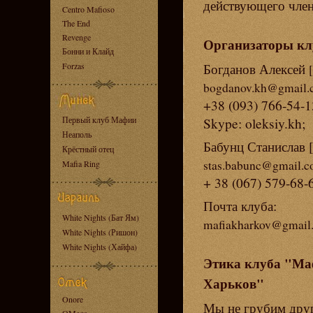
действующего член
Centro Mafioso
The End
Revenge
Организаторы кл
Бонни и Клайд
Богданов Алексей
Forzas
bogdanov.kh@gmail.
+38 (093) 766-54-1
Первый клуб Мафии
Skype: oleksiy.kh;
Неаполь
Бабунц Станислав 
Крёстный отец
stas.babunc@gmail.
Mafia Ring
+ 38 (067) 579-68-
Почта клуба:
White Nights (Бат Ям)
mafiakharkov@gmail
White Nights (Ришон)
White Nights (Хайфа)
Этика клуба "М
Харьков"
Onore
Мы не грубим друг