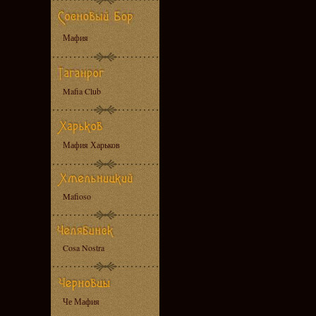
Мафия
Mafia Club
Мафия Харьков
Mafioso
Cosa Nostra
Че Мафия