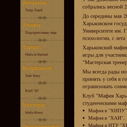
собрались весной 2
Театр Теней
До середины мая 2
Харьковском госуд
Университете им. 
Подозрительные лица
психологии, с лета
Харьковский мафи
игры для участник
Mafia in Barnaul
"Мастерская тренер
Мы всегда рады но
Teatr Teney
принять у себя в г
огранизовать совме
Клуб "Ы"
Клуб "Мафия Харьк
студенческими маф
Мафия в "ХНПУ"
Mafia House
Мафия в "ХАИ",
Мафия в НТУ "Х