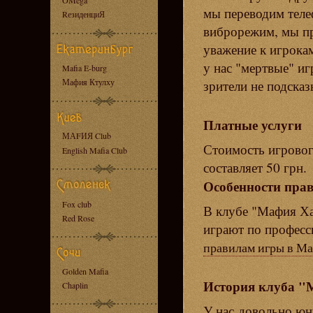
OMega
мы переводим теле
RезиденциЯ
виброрежим, мы п
уважение к игрокам
у нас "мертвые" иг
Mafia E-burg
Мафия Ктулху
зрители не подска
Платные услуги
МАFИЯ Club
Стоимость игровог
English Mafia Club
составляет 50 грн.
Особенности пра
Fox club
В клубе "Мафия Х
Red Rose
играют по профес
правилам игры в М
Golden Mafia
История клуба "
Chaplin
У нас довольно юн