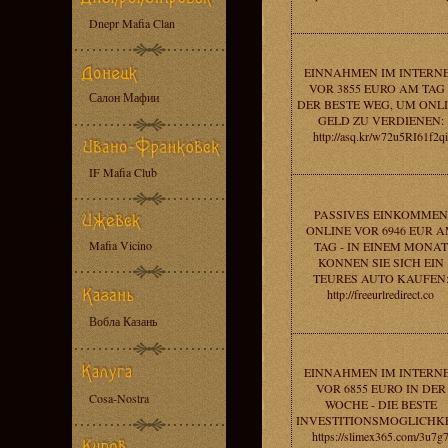
Dnepr Mafia Clan
EINNAHMEN IM INTERN
VOR 3855 EURO AM TAG 
Салон Мафии
DER BESTE WEG, UM ONL
GELD ZU VERDIENEN:
http://asq.kr/w72u5RI61f2qi
IF Mafia Club
PASSIVES EINKOMMEN
ONLINE VOR 6946 EUR 
Mafia Vicino
TAG - IN EINEM MONAT
KONNEN SIE SICH EIN
TEURES AUTO KAUFEN
http://freeurlredirect.co
Вобла Казань
EINNAHMEN IM INTERN
VOR 6855 EURO IN DER
Cosa-Nostra
WOCHE - DIE BESTE
INVESTITIONSMOGLICHKE
https://slimex365.com/3u7g