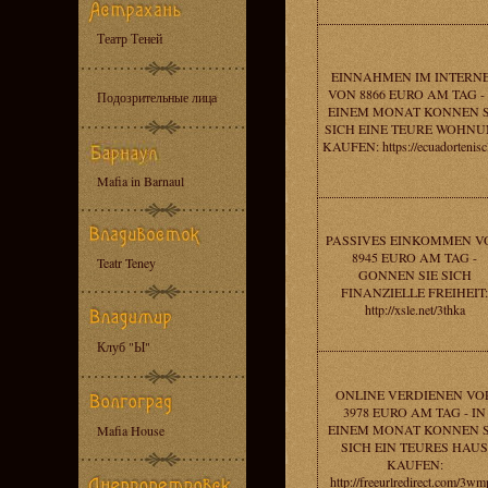
Театр Теней
EINNAHMEN IM INTERN
VON 8866 EURO AM TAG - 
Подозрительные лица
EINEM MONAT KONNEN S
SICH EINE TEURE WOHN
KAUFEN: https://ecuadortenisc
Mafia in Barnaul
PASSIVES EINKOMMEN V
8945 EURO AM TAG -
Teatr Teney
GONNEN SIE SICH
FINANZIELLE FREIHEIT:
http://xsle.net/3thka
Клуб "Ы"
ONLINE VERDIENEN VO
3978 EURO AM TAG - IN
EINEM MONAT KONNEN S
Mafia House
SICH EIN TEURES HAUS
KAUFEN:
http://freeurlredirect.com/3w