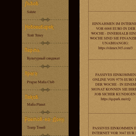
Salute
EINNAHMEN IM INTERN
VOR 6068 EURO IN DER
WOCHE - INNERHALB EIN
Teatr Teney
WOCHE SIND SIE FINANZI
UNABHANGIG:
https://slimex365.com/3
Культурный синдикат
PASSIVES EINKOMMEN
ONLINE VON 9776 EURO 
Prague Mafia Club
DER WOCHE - IN EINEM
MONAT KONNEN SIE IHR
JOB SICHER KUNDIGEN
https://qspark.me/cQ
Mafia Planet
Театр Теней
PASSIVES EINKOMMEN 
INTERNET VOR 3047 EUR 