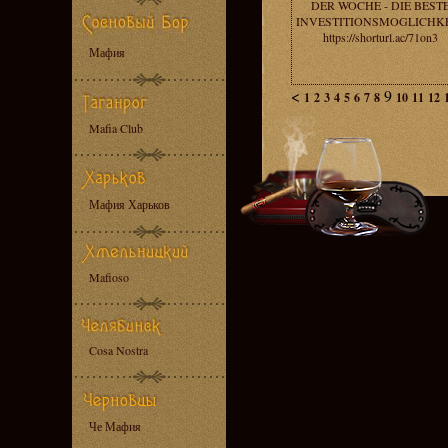
DER WOCHE - DIE BEST
INVESTITIONSMOGLICHKE
https://shorturl.ac/71on3
Мафия
<
9
1
2
3
4
5
6
7
8
10
11
12
Mafia Club
Мафия Харьков
Mafioso
Cosa Nostra
Че Мафия