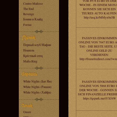
VOR 8978 EURO IN DER
Centro Mafioso
WOCHE - IN EINEM MON
The End
KONNEN SIE SICH EIN
TEURES AUTO KAUFEN
Revenge
http://asq.kr/MMyx0n5B
Бонни и Клайд
Forzas
PASSIVES EINKOMMEN
ONLINE VON 7047 EURO 
Первый клуб Мафии
TAG - DIE BESTE SEITE, 
Неаполь
ONLINE GELD ZU
VERDIENEN:
Крёстный отец
http://freeurlredirect.com/3wm
Mafia Ring
White Nights (Бат Ям)
PASSIVES EINKOMMEN
ONLINE VON 5868 EURO 
White Nights (Ришон)
DER WOCHE - GONNEN S
White Nights (Хайфа)
SICH FINANZIELLE FREIHE
https://qspark.me/iYXf4W
Onore