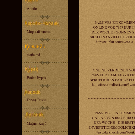
Алиби
PASSIVES EINKOMMEN
ONLINE VOR 7857 EUR I
Мирный житель
DER WOCHE - GONNEN S
SICH FINANZIELLE FREIHE
http://wunkit.com/49crAA
mafia.md
ONLINE VERDIENEN VO
6965 EURO AM TAG - KEI
Вобла Курск
BERUFLICHEN FAHIGKEIT
http://freeurlredirect.com/3wm
Город Теней
PASSIVES EINKOMMEN
ONLINE VON 6847 EURO 
DER WOCHE - DIE BEST
Мафия Клуб
INVESTITIONSMOGLICHKE
https://darknesstr.com/3qoik