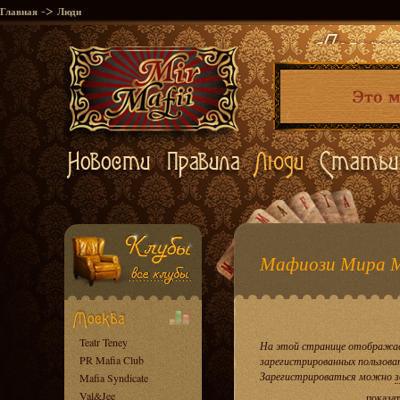
->
Главная
Люди
Мафиози Мира 
Teatr Teney
На этой странице отображае
PR Mafia Club
зарегистрированных пользова
Зарегистрироваться можно
з
Mafia Syndicate
Val&Jee
показа