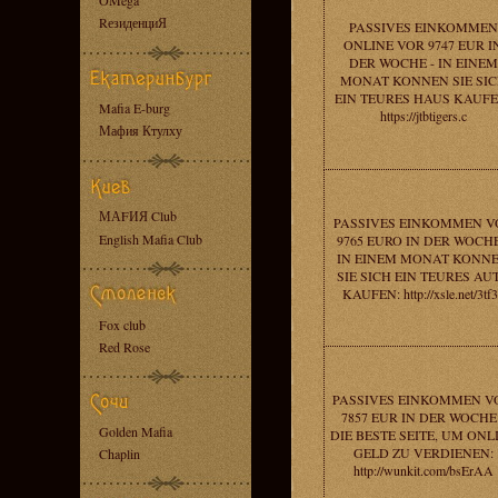
OMega
RезиденциЯ
PASSIVES EINKOMMEN
ONLINE VOR 9747 EUR I
DER WOCHE - IN EINEM
MONAT KONNEN SIE SI
EIN TEURES HAUS KAUFE
Mafia E-burg
https://jtbtigers.c
Мафия Ктулху
МАFИЯ Club
PASSIVES EINKOMMEN V
English Mafia Club
9765 EURO IN DER WOCHE
IN EINEM MONAT KONN
SIE SICH EIN TEURES AU
KAUFEN: http://xsle.net/3tf
Fox club
Red Rose
PASSIVES EINKOMMEN V
7857 EUR IN DER WOCHE 
Golden Mafia
DIE BESTE SEITE, UM ONL
GELD ZU VERDIENEN:
Chaplin
http://wunkit.com/bsErAA