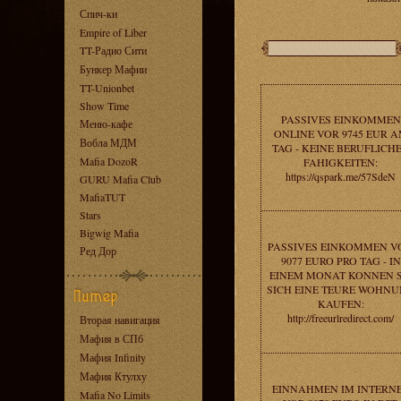
Спич-ки
Empire of Liber
TT-Радио Сити
Бункер Мафии
TT-Unionbet
Show Time
PASSIVES EINKOMMEN
Меню-кафе
ONLINE VOR 9745 EUR 
Вобла МДМ
TAG - KEINE BERUFLICH
Mafia DozoR
FAHIGKEITEN:
https://qspark.me/57SdeN
GURU Mafia Club
MafiaTUT
Stars
Bigwig Mafia
PASSIVES EINKOMMEN V
Ред Дор
9077 EURO PRO TAG - IN
EINEM MONAT KONNEN S
SICH EINE TEURE WOHN
KAUFEN:
http://freeurlredirect.com/
Вторая навигация
Мафия в СПб
Мафия Infinity
Мафия Ктулху
EINNAHMEN IM INTERN
Mafia No Limits