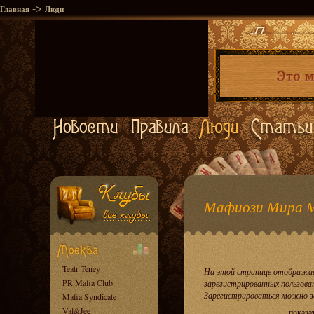
->
Главная
Люди
Мафиози Мира 
Teatr Teney
На этой странице отображае
PR Mafia Club
зарегистрированных пользова
Зарегистрироваться можно
з
Mafia Syndicate
Val&Jee
показа