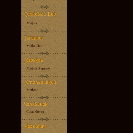
Мафия
Mafia Club
Мафия Харьков
Mafioso
Cosa Nostra