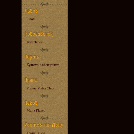
Salute
Teatr Teney
Культурный синдикат
Prague Mafia Club
Mafia Planet
Театр Теней