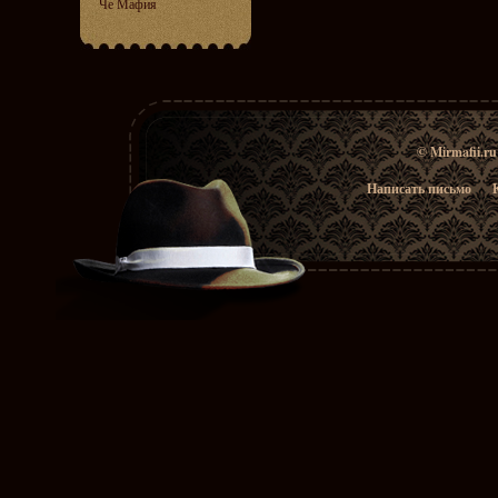
Че Мафия
© Mirmafii.r
Написать письмо