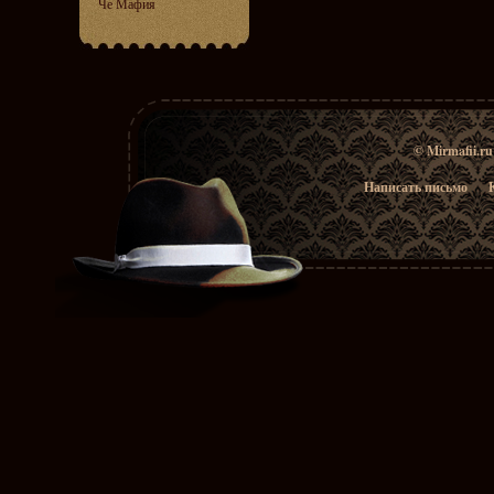
Че Мафия
© Mirmafii.r
Написать письмо