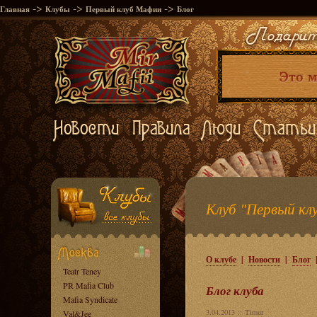
->
->
->
Главная
Клубы
Первый клуб Мафии
Блог
Клуб "Первый кл
О клубе
|
Новости
|
Блог
Teatr Teney
PR Mafia Club
Блог клуба
Mafia Syndicate
3.04.2013 ::
Timur
Val&Jee