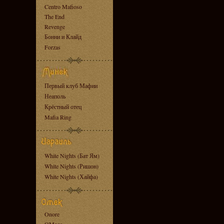
Centro Mafioso
The End
Revenge
Бонни и Клайд
Forzas
Первый клуб Мафии
Неаполь
Крёстный отец
Mafia Ring
White Nights (Бат Ям)
White Nights (Ришон)
White Nights (Хайфа)
Onore