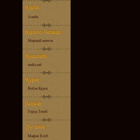
Алиби
Мирный житель
mafia.md
Вобла Курск
Город Теней
Мафия Клуб