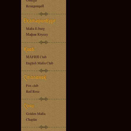
OMega
RезиденциЯ
Mafia E-burg
Мафия Ктулху
МАFИЯ Club
English Mafia Club
Fox club
Red Rose
Golden Mafia
Chaplin