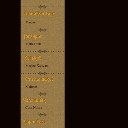
Мафия
Mafia Club
Мафия Харьков
Mafioso
Cosa Nostra