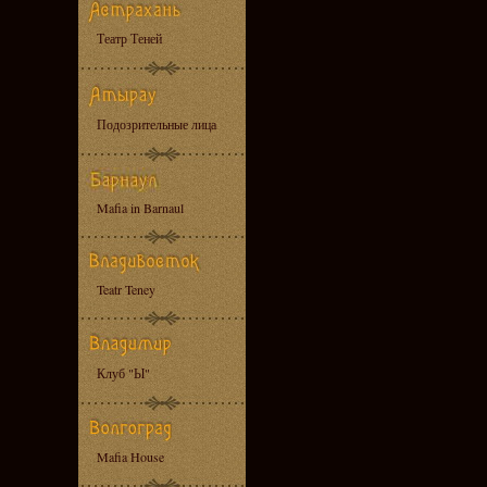
Театр Теней
Подозрительные лица
Mafia in Barnaul
Teatr Teney
Клуб "Ы"
Mafia House