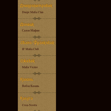
Dnepr Mafia Clan
Салон Мафии
IF Mafia Club
Mafia Vicino
Вобла Казань
Cosa-Nostra