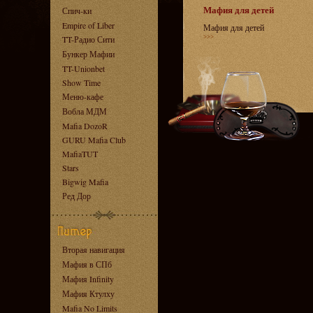
Мафия для детей
Спич-ки
Empire of Liber
Мафия для детей
TT-Радио Сити
>>>
Бункер Мафии
TT-Unionbet
Show Time
Меню-кафе
Вобла МДМ
Mafia DozoR
GURU Mafia Club
MafiaTUT
Stars
Bigwig Mafia
Ред Дор
Вторая навигация
Мафия в СПб
Мафия Infinity
Мафия Ктулху
Mafia No Limits