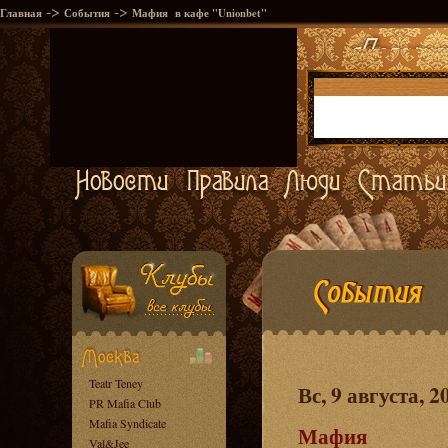
->
->
Главная
События
Мафия в кафе "Unionbet"
Teatr Teney
Вс, 9 августа, 2
PR Mafia Club
Mafia Syndicate
Мафия
Val&Jee