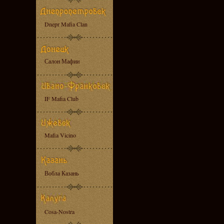
Dnepr Mafia Clan
Салон Мафии
IF Mafia Club
Mafia Vicino
Вобла Казань
Cosa-Nostra