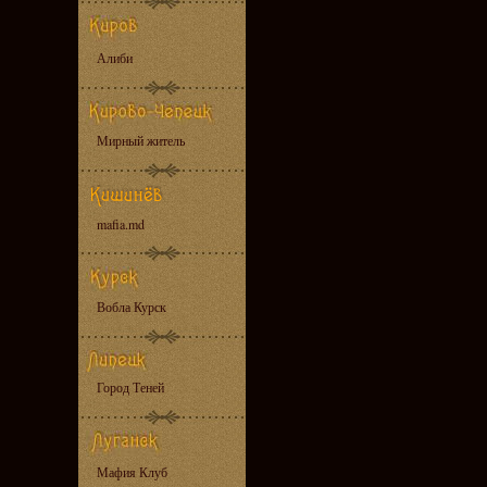
Алиби
Мирный житель
mafia.md
Вобла Курск
Город Теней
Мафия Клуб