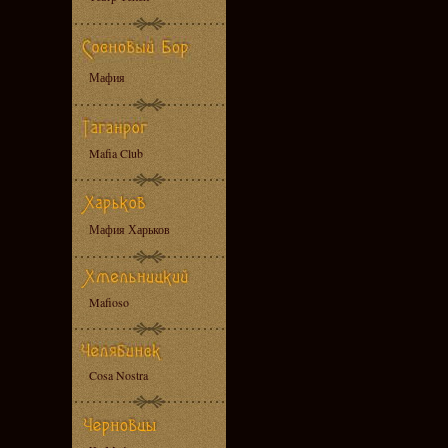
Мафия
Mafia Club
Мафия Харьков
Mafioso
Cosa Nostra