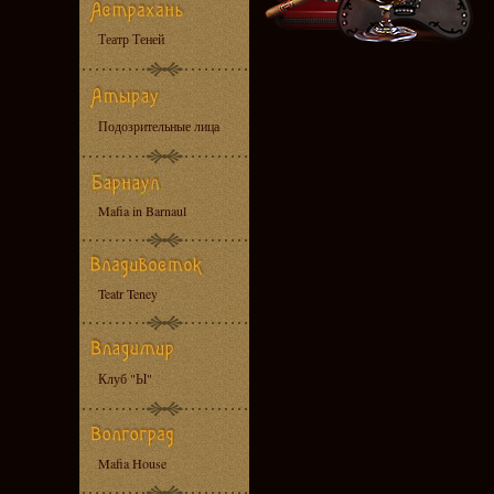
Театр Теней
Подозрительные лица
Mafia in Barnaul
Teatr Teney
Клуб "Ы"
Mafia House