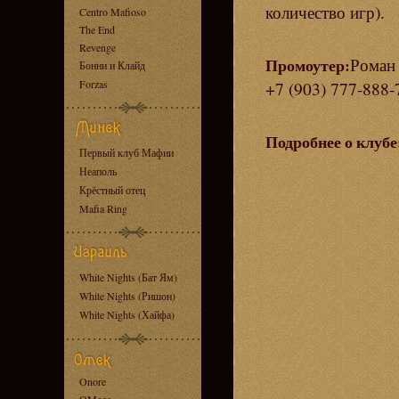
количество игр).
Centro Mafioso
The End
Revenge
Роман 
Промоутер:
Бонни и Клайд
Forzas
+7 (903) 777-888-
Подробнее о клубе
Первый клуб Мафии
Неаполь
Крёстный отец
Mafia Ring
White Nights (Бат Ям)
White Nights (Ришон)
White Nights (Хайфа)
Onore