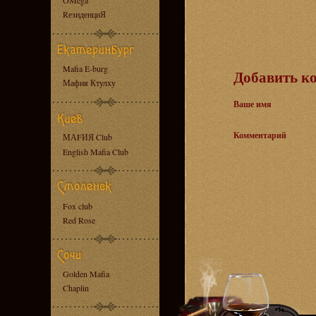
OMega
RезиденциЯ
Mafia E-burg
Добавить к
Мафия Ктулху
Ваше имя
Комментарий
МАFИЯ Club
English Mafia Club
Fox club
Red Rose
Golden Mafia
Chaplin