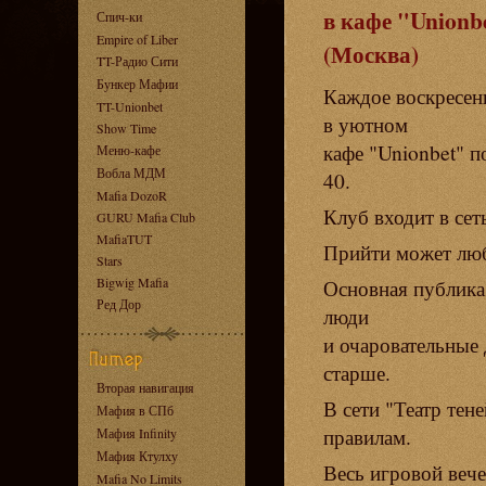
в кафе "Unionb
Спич-ки
Empire of Liber
(Москва)
TT-Радио Сити
Бункер Мафии
Каждое воскресен
TT-Unionbet
в уютном
Show Time
кафе "Unionbet" по
Меню-кафе
Вобла МДМ
40.
Mafia DozoR
Клуб входит в сет
GURU Mafia Club
MafiaTUT
Прийти может лю
Stars
Bigwig Mafia
Основная публика
Ред Дор
люди
и очаровательные 
старше.
Вторая навигация
В сети "Театр те
Мафия в СПб
правилам.
Мафия Infinity
Мафия Ктулху
Весь игровой вече
Mafia No Limits