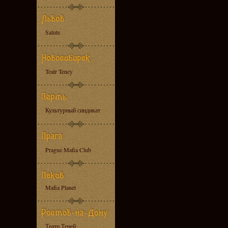
Salute
Teatr Teney
Культурный синдикат
Prague Mafia Club
Mafia Planet
Театр Теней