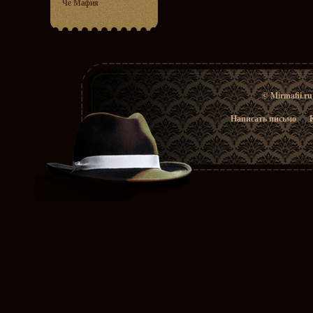
Че Мафия
© Mirmafii.r
Написать письмо