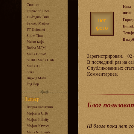
Спич-ки
Ник:
Empire of Liber
ФИО:
TT-Радио Сити
нет
Город:
Бункер Мафии
фото
E-mail
TT-Unionbet
Телеф
Show Time
В клуб
Меню-кафе
Вобла МДМ
Mafia DozoR
Зарегистрирован: 02 ф
GURU Mafia Club
В последний раз на са
MafiaTUT
Опубликованных ста
Stars
Комментариев:
Bigwig Mafia
Ред Дор
Блог пользова
Вторая навигация
Мафия в СПб
Мафия Infinity
(В блоге пока нет с
Мафия Ктулху
Mafia No Limits