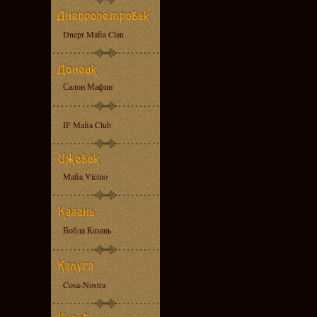
Dnepr Mafia Clan
Салон Мафии
IF Mafia Club
Mafia Vicino
Вобла Казань
Cosa-Nostra