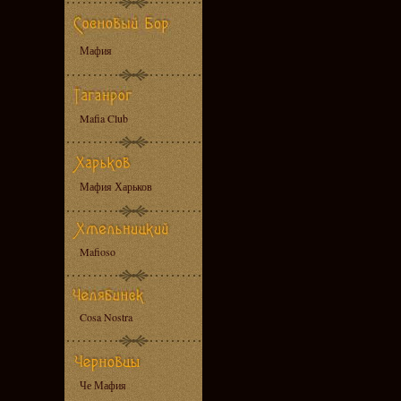
Мафия
Mafia Club
Мафия Харьков
Mafioso
Cosa Nostra
Че Мафия