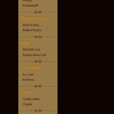
OMega
RезиденциЯ
Mafia E-burg
Мафия Ктулху
МАFИЯ Club
English Mafia Club
Fox club
Red Rose
Golden Mafia
Chaplin