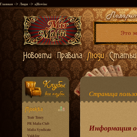
->
->
Главная
Люди
aJfiswinc
Страница пользов
Teatr Teney
PR Mafia Club
Информация о
Mafia Syndicate
Val&Jee