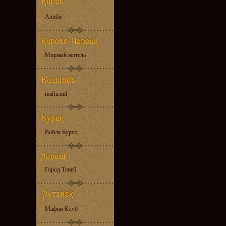
Алиби
Мирный житель
mafia.md
Вобла Курск
Город Теней
Мафия Клуб