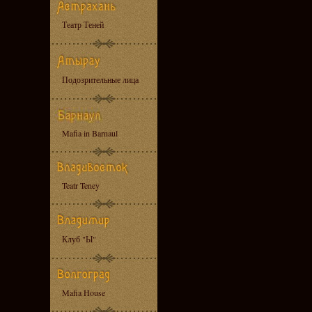
Театр Теней
Подозрительные лица
Mafia in Barnaul
Teatr Teney
Клуб "Ы"
Mafia House