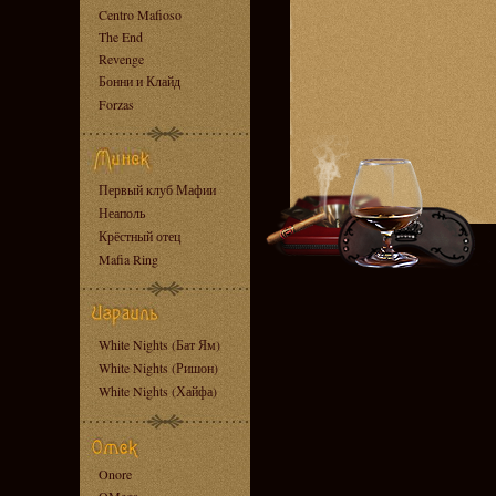
Centro Mafioso
The End
Revenge
Бонни и Клайд
Forzas
Первый клуб Мафии
Неаполь
Крёстный отец
Mafia Ring
White Nights (Бат Ям)
White Nights (Ришон)
White Nights (Хайфа)
Onore