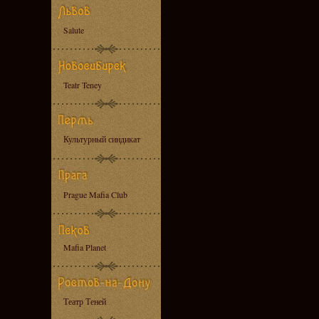
Salute
Teatr Teney
Культурный синдикат
Prague Mafia Club
Mafia Planet
Театр Теней