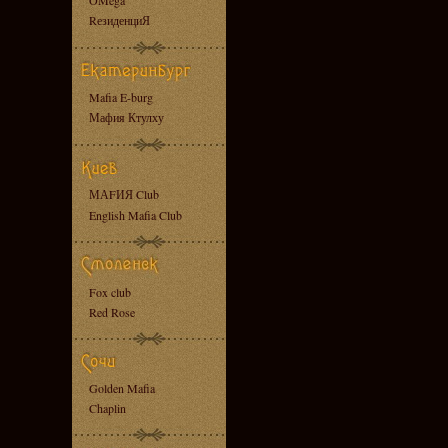
OMega
RезиденциЯ
Mafia E-burg
Мафия Ктулху
МАFИЯ Club
English Mafia Club
Fox club
Red Rose
Golden Mafia
Chaplin