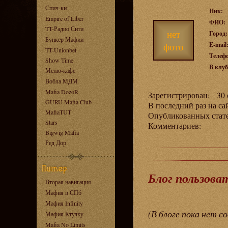
Спич-ки
Ник:
Empire of Liber
ФИО:
TT-Радио Сити
нет
Город:
Бункер Мафии
фото
E-mail
TT-Unionbet
Телеф
Show Time
В клуб
Меню-кафе
Вобла МДМ
Mafia DozoR
Зарегистрирован: 30 о
GURU Mafia Club
В последний раз на са
MafiaTUT
Опубликованных ста
Stars
Комментариев:
Bigwig Mafia
Ред Дор
Блог пользова
Вторая навигация
Мафия в СПб
Мафия Infinity
(В блоге пока нет с
Мафия Ктулху
Mafia No Limits