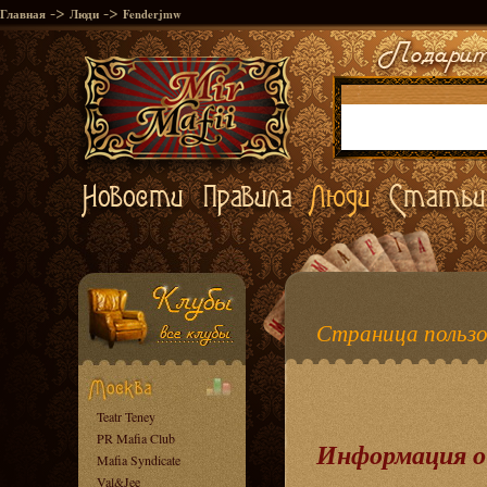
->
->
Главная
Люди
Fenderjmw
Страница пользо
Teatr Teney
PR Mafia Club
Информация о
Mafia Syndicate
Val&Jee