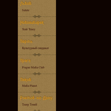
Salute
Teatr Teney
Культурный синдикат
Prague Mafia Club
Mafia Planet
Театр Теней