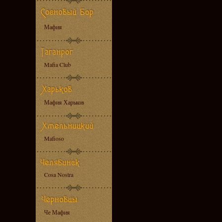
Мафия
Mafia Club
Мафия Харьков
Mafioso
Cosa Nostra
Че Мафия