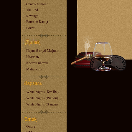
Centro Mafioso
The End
Revenge
Бонни и Клайд
Forzas
Первый клуб Мафии
Неаполь
Крёстный отец
Mafia Ring
White Nights (Бат Ям)
White Nights (Ришон)
White Nights (Хайфа)
Onore