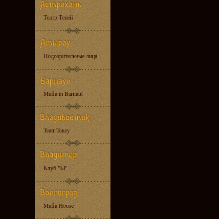
Театр Теней
Подозрительные лица
Mafia in Barnaul
Teatr Teney
Клуб "Ы"
Mafia House