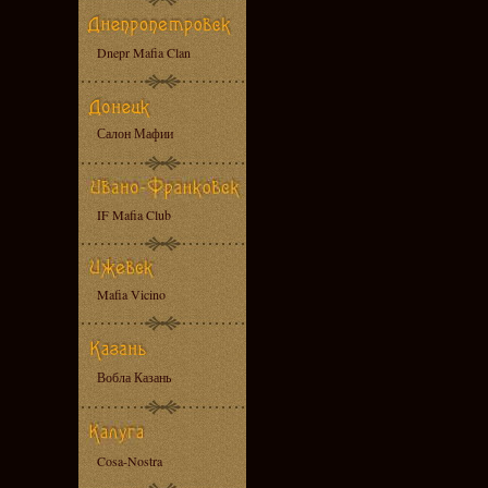
Dnepr Mafia Clan
Салон Мафии
IF Mafia Club
Mafia Vicino
Вобла Казань
Cosa-Nostra