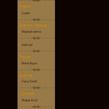
Алиби
Мирный житель
mafia.md
Вобла Курск
Город Теней
Мафия Клуб