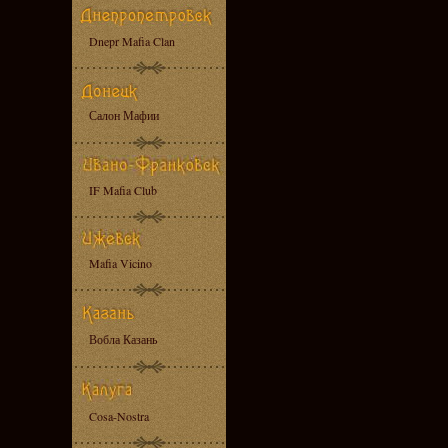
Dnepr Mafia Clan
Салон Мафии
IF Mafia Club
Mafia Vicino
Вобла Казань
Cosa-Nostra