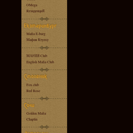
OMega
RезиденциЯ
Mafia E-burg
Мафия Ктулху
МАFИЯ Club
English Mafia Club
Fox club
Red Rose
Golden Mafia
Chaplin