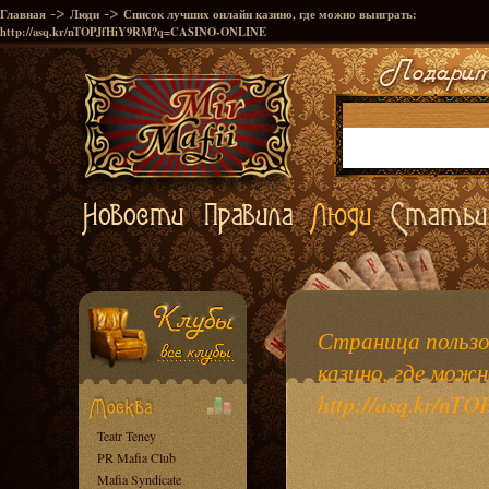
->
->
Главная
Люди
Список лучших онлайн казино, где можно выиграть:
http://asq.kr/nTOPJfHiY9RM?q=CASINO-ONLINE
Страница пользо
казино, где мож
http://asq.kr/
Teatr Teney
PR Mafia Club
Mafia Syndicate