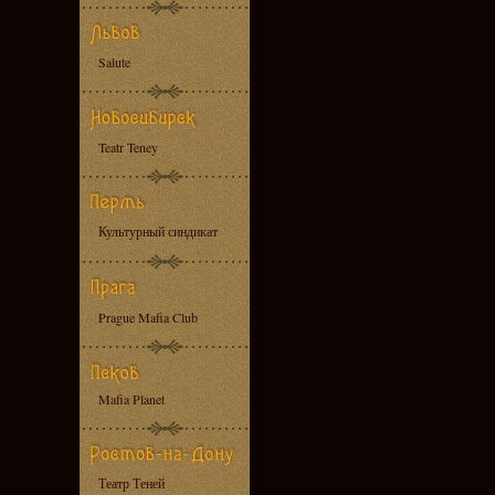
Salute
Teatr Teney
Культурный синдикат
Prague Mafia Club
Mafia Planet
Театр Теней