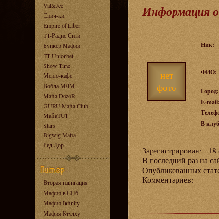
Val&Jee
Информация о
Спич-ки
Empire of Liber
TT-Радио Сити
Ник:
Бункер Мафии
TT-Unionbet
Show Time
ФИО:
нет
Меню-кафе
фото
Вобла МДМ
Город:
Mafia DozoR
E-mail
GURU Mafia Club
Телеф
MafiaTUT
В клуб
Stars
Bigwig Mafia
Ред Дор
Зарегистрирован: 18 с
В последний раз на са
Опубликованных ста
Комментариев:
Вторая навигация
Мафия в СПб
Мафия Infinity
Мафия Ктулху