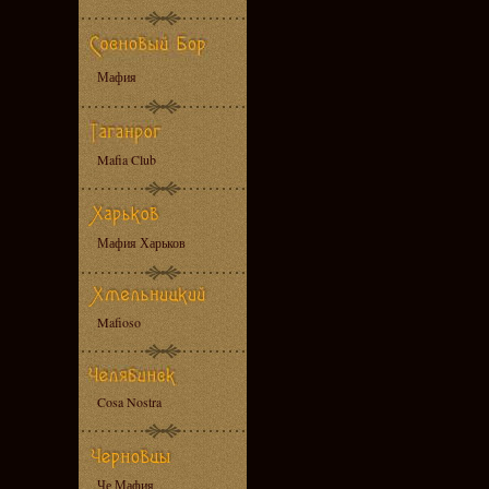
Мафия
Mafia Club
Мафия Харьков
Mafioso
Cosa Nostra
Че Мафия