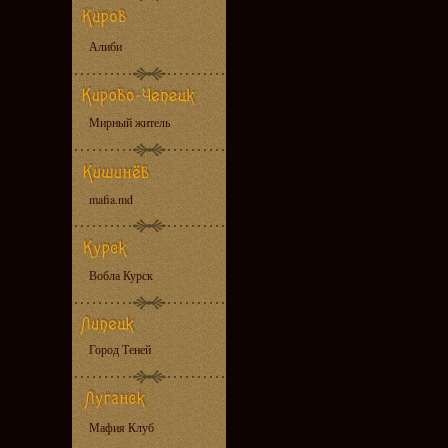
Алиби
Мирный житель
mafia.md
Вобла Курск
Город Теней
Мафия Клуб