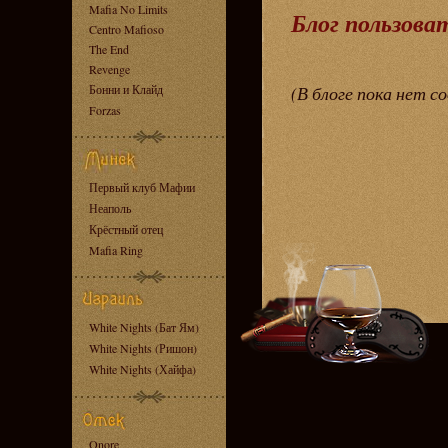
Mafia No Limits
Блог пользова
Centro Mafioso
The End
Revenge
Бонни и Клайд
(В блоге пока нет с
Forzas
Первый клуб Мафии
Неаполь
Крёстный отец
Mafia Ring
White Nights (Бат Ям)
White Nights (Ришон)
White Nights (Хайфа)
Onore