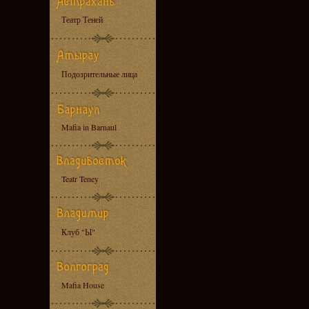
Театр Теней
Подозрительные лица
Mafia in Barnaul
Teatr Teney
Клуб "Ы"
Mafia House