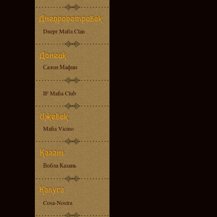
Dnepr Mafia Clan
Салон Мафии
IF Mafia Club
Mafia Vicino
Вобла Казань
Cosa-Nostra