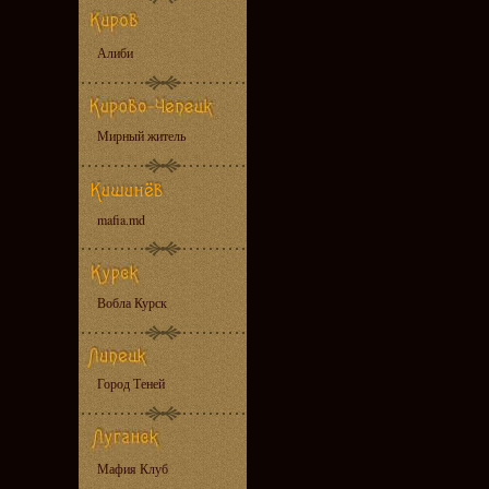
Алиби
Мирный житель
mafia.md
Вобла Курск
Город Теней
Мафия Клуб