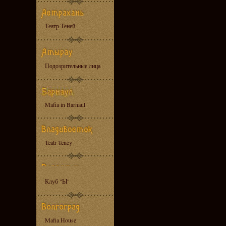
Театр Теней
Подозрительные лица
Mafia in Barnaul
Teatr Teney
Клуб "Ы"
Mafia House