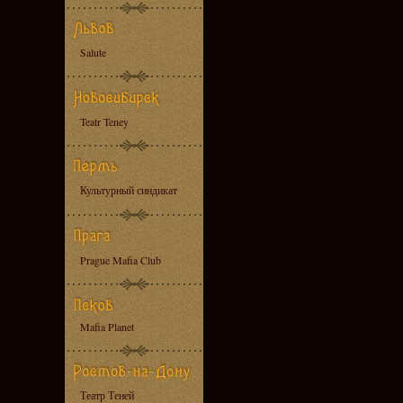
Salute
Teatr Teney
Культурный синдикат
Prague Mafia Club
Mafia Planet
Театр Теней