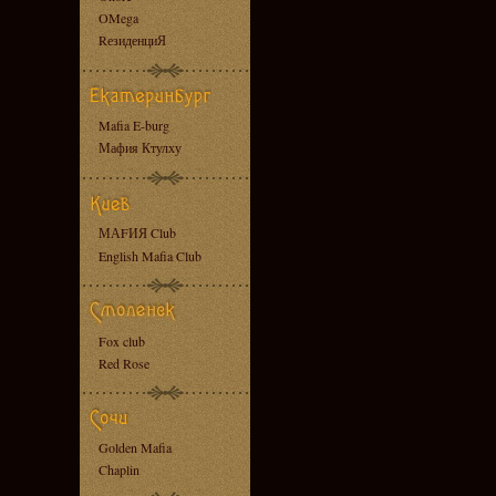
OMega
RезиденциЯ
Mafia E-burg
Мафия Ктулху
МАFИЯ Club
English Mafia Club
Fox club
Red Rose
Golden Mafia
Chaplin