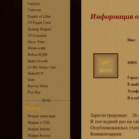
Val&Jee
Спич-ки
Информация о
Empire of Liber
TT-Радио Сити
Бункер Мафии
TT-Unionbet
Ник:
Show Time
Меню-кафе
Вобла МДМ
нет
Mafia DozoR
ФИО:
GURU Mafia Club
фото
MafiaTUT
Город:
Stars
E-mail
Bigwig Mafia
Телеф
Ред Дор
В клуб
Зарегистрирован: 26 с
Вторая навигация
В последний раз на са
Мафия в СПб
Опубликованных ста
Мафия Infinity
Комментариев:
Мафия Ктулху