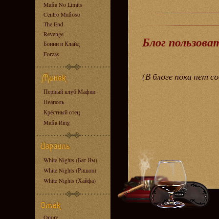
Mafia No Limits
Centro Mafioso
The End
Revenge
Блог пользова
Бонни и Клайд
Forzas
(В блоге пока нет с
Первый клуб Мафии
Неаполь
Крёстный отец
Mafia Ring
White Nights (Бат Ям)
White Nights (Ришон)
White Nights (Хайфа)
Onore