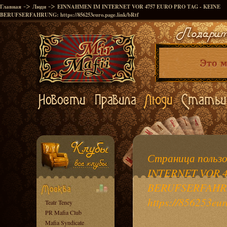
->
->
Главная
Люди
EINNAHMEN IM INTERNET VOR 4757 EURO PRO TAG - KEINE
BERUFSERFAHRUNG: https://856253euro.page.link/bRtf
Страница польз
INTERNET VOR 4
BERUFSERFAHR
https://856253eur
Teatr Teney
PR Mafia Club
Mafia Syndicate