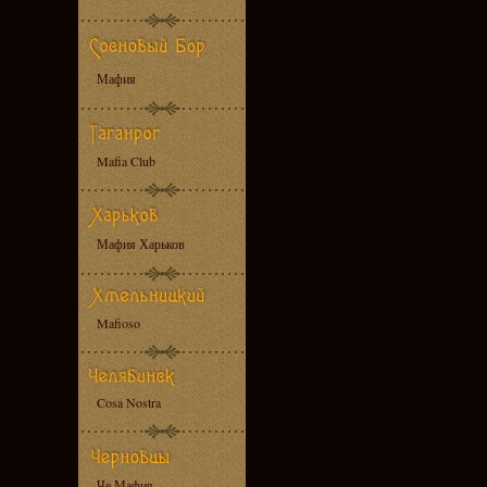
Мафия
Mafia Club
Мафия Харьков
Mafioso
Cosa Nostra
Че Мафия