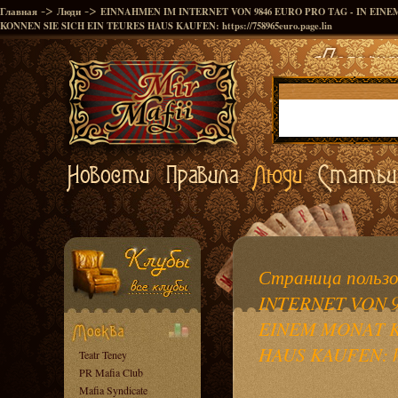
->
->
Главная
Люди
EINNAHMEN IM INTERNET VON 9846 EURO PRO TAG - IN EIN
KONNEN SIE SICH EIN TEURES HAUS KAUFEN: https://758965euro.page.lin
Страница польз
INTERNET VON 9
EINEM MONAT K
HAUS KAUFEN: htt
Teatr Teney
PR Mafia Club
Mafia Syndicate