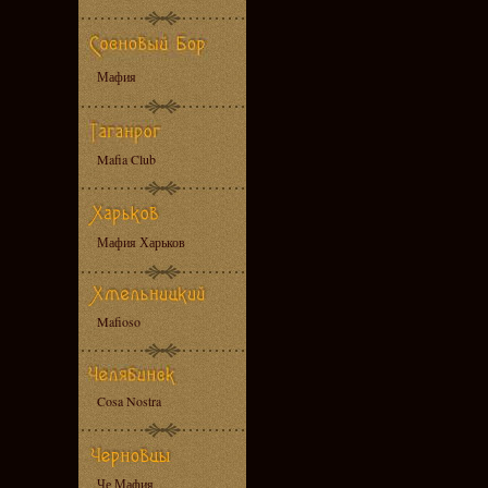
Мафия
Mafia Club
Мафия Харьков
Mafioso
Cosa Nostra
Че Мафия