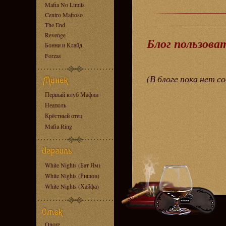
Mafia No Limits
Centro Mafioso
The End
Revenge
Блог пользова
Бонни и Клайд
Forzas
(В блоге пока нет с
Первый клуб Мафии
Неаполь
Крёстный отец
Mafia Ring
White Nights (Бат Ям)
White Nights (Ришон)
White Nights (Хайфа)
Onore