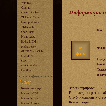
Val&Jee
Спич-ки
Информация о
Empire of Liber
TT-Радио Сити
Бункер Мафии
TT-Unionbet
Ник:
Show Time
Меню-кафе
Вобла МДМ
нет
Mafia DozoR
ФИО:
GURU Mafia Club
фото
MafiaTUT
Город:
Stars
E-mail
Bigwig Mafia
Телеф
Ред Дор
В клуб
Зарегистрирован: 28 с
Вторая навигация
В последний раз на са
Мафия в СПб
Опубликованных ста
Мафия Infinity
Комментариев:
Мафия Ктулху