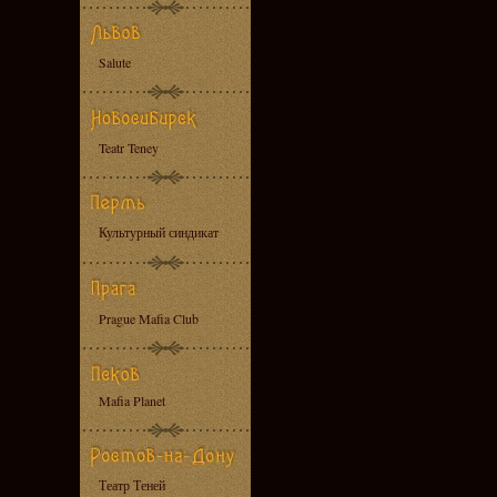
Salute
Teatr Teney
Культурный синдикат
Prague Mafia Club
Mafia Planet
Театр Теней