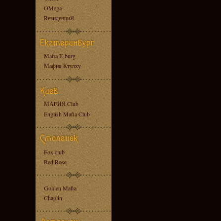
OMega
RезиденциЯ
Mafia E-burg
Мафия Ктулху
МАFИЯ Club
English Mafia Club
Fox club
Red Rose
Golden Mafia
Chaplin