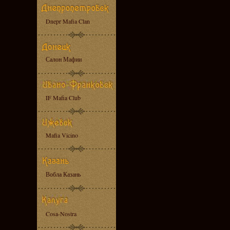
Dnepr Mafia Clan
Салон Мафии
IF Mafia Club
Mafia Vicino
Вобла Казань
Cosa-Nostra