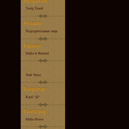
Театр Теней
Подозрительные лица
Mafia in Barnaul
Teatr Teney
Клуб "Ы"
Mafia House