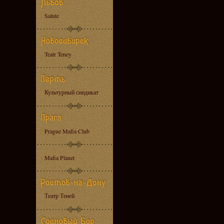
Salute
Teatr Teney
Культурный синдикат
Prague Mafia Club
Mafia Planet
Театр Теней