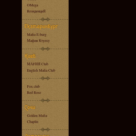
OMega
RезиденциЯ
Mafia E-burg
Мафия Ктулху
МАFИЯ Club
English Mafia Club
Fox club
Red Rose
Golden Mafia
Chaplin