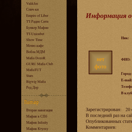
Val&Jee
Спич-ки
Информация о
Empire of Liber
TT-Радио Сити
Бункер Мафии
TT-Unionbet
Ник:
Show Time
Меню-кафе
Вобла МДМ
нет
Mafia DozoR
ФИО:
GURU Mafia Club
фото
MafiaTUT
Город:
Stars
E-mail
Bigwig Mafia
Телеф
Ред Дор
В клуб
Зарегистрирован: 20 о
Вторая навигация
В последний раз на са
Мафия в СПб
Опубликованных ста
Мафия Infinity
Комментариев:
Мафия Ктулху