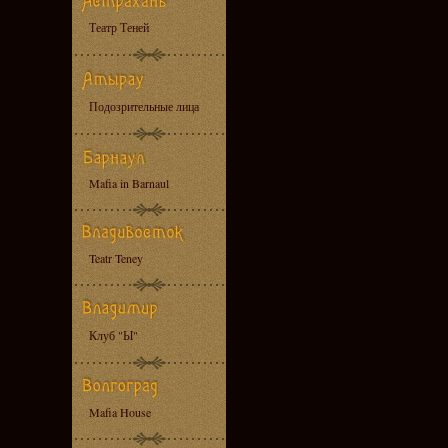
Театр Теней
Подозрительные лица
Mafia in Barnaul
Teatr Teney
Клуб "Ы"
Mafia House