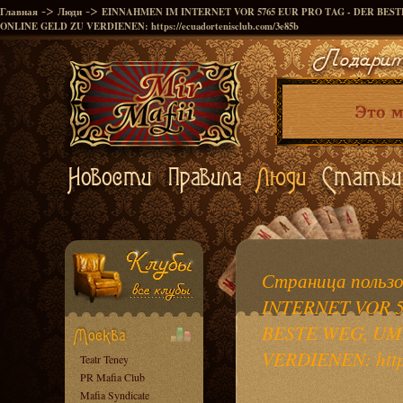
->
->
Главная
Люди
EINNAHMEN IM INTERNET VOR 5765 EUR PRO TAG - DER BES
ONLINE GELD ZU VERDIENEN: https://ecuadortenisclub.com/3e85b
Страница польз
INTERNET VOR 5
BESTE WEG, UM
VERDIENEN: https
Teatr Teney
PR Mafia Club
Mafia Syndicate