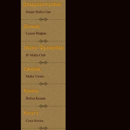
Dnepr Mafia Clan
Салон Мафии
IF Mafia Club
Mafia Vicino
Вобла Казань
Cosa-Nostra