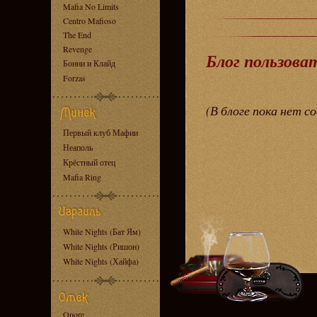
Mafia No Limits
Centro Mafioso
The End
Revenge
Блог пользова
Бонни и Клайд
Forzas
(В блоге пока нет с
Первый клуб Мафии
Неаполь
Крёстный отец
Mafia Ring
White Nights (Бат Ям)
White Nights (Ришон)
White Nights (Хайфа)
Onore