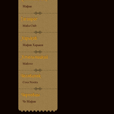
Мафия
Mafia Club
Мафия Харьков
Mafioso
Cosa Nostra
Че Мафия