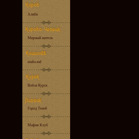
Алиби
Мирный житель
mafia.md
Вобла Курск
Город Теней
Мафия Клуб