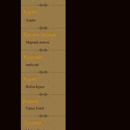
Алиби
Мирный житель
mafia.md
Вобла Курск
Город Теней