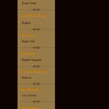
Театр Теней
Мафия
Mafia Club
Мафия Харьков
Mafioso
Cosa Nostra