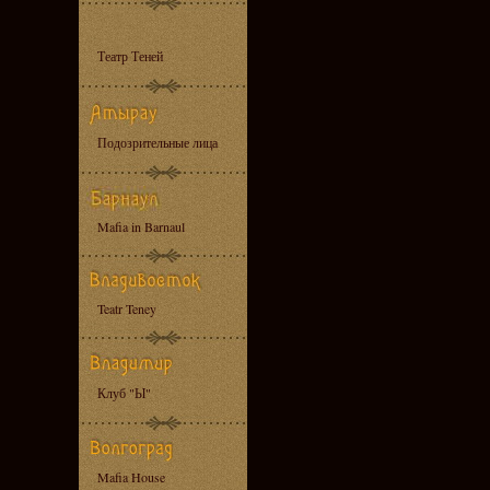
Театр Теней
Подозрительные лица
Mafia in Barnaul
Teatr Teney
Клуб "Ы"
Mafia House