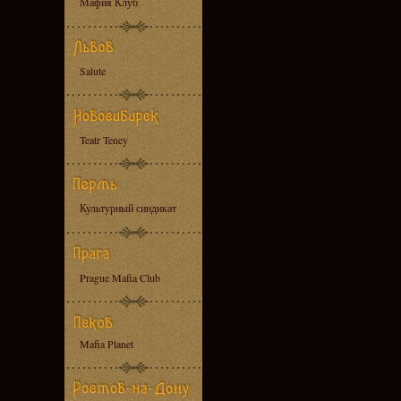
Мафия Клуб
Salute
Teatr Teney
Культурный синдикат
Prague Mafia Club
Mafia Planet