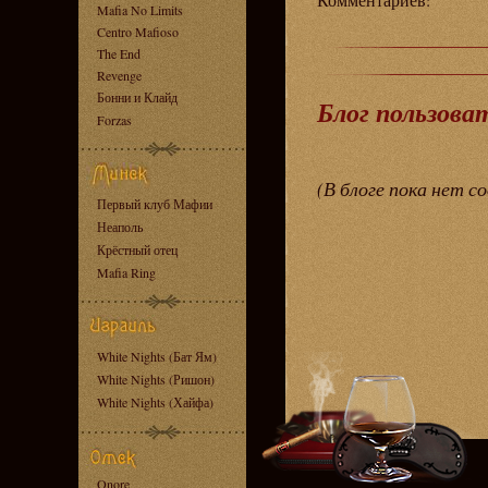
Комментариев:
Mafia No Limits
Centro Mafioso
The End
Revenge
Бонни и Клайд
Блог пользова
Forzas
(В блоге пока нет с
Первый клуб Мафии
Неаполь
Крёстный отец
Mafia Ring
White Nights (Бат Ям)
White Nights (Ришон)
White Nights (Хайфа)
Onore