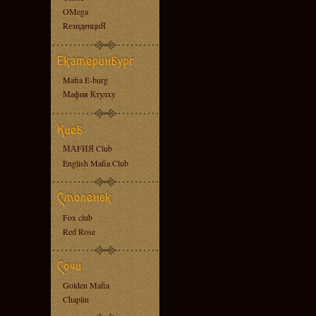
OMega
RезиденциЯ
Mafia E-burg
Мафия Ктулху
МАFИЯ Club
English Mafia Club
Fox club
Red Rose
Golden Mafia
Chaplin