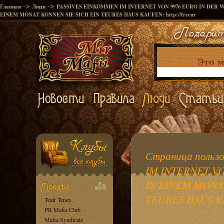
->
->
Главная
Люди
PASSIVES EINKOMMEN IM INTERNET VON 9976 EURO IN DER W
EINEM MONAT KONNEN SIE SICH EIN TEURES HAUS KAUFEN: http://freeur
Страница польз
IM INTERNET VO
IN EINEM MONA
TEURES HAUS KAU
Teatr Teney
PR Mafia Club
Mafia Syndicate