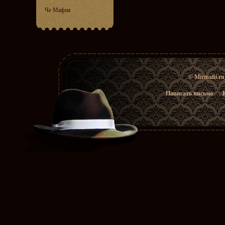
Че Мафия
© Mirmafii.r
Написать письмо