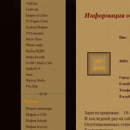
Val&Jee
Спич-ки
Информация о
Empire of Liber
TT-Радио Сити
Бункер Мафии
TT-Unionbet
Ник:
Show Time
Меню-кафе
Вобла МДМ
Mafia DozoR
нет
ФИО:
GURU Mafia Club
фото
MafiaTUT
Stars
Город:
Bigwig Mafia
E-mail
Ред Дор
Телеф
В клуб
Вторая навигация
Зарегистрирован: 19 н
Мафия в СПб
В последний раз на са
Мафия Infinity
Опубликованных ста
Мафия Ктулху