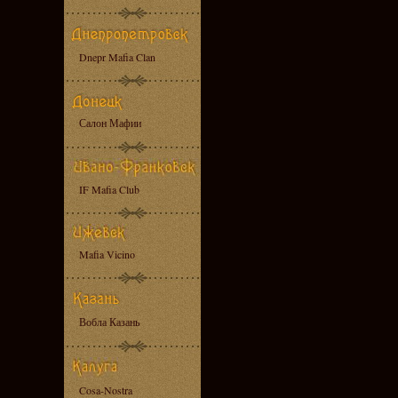
Dnepr Mafia Clan
Салон Мафии
IF Mafia Club
Mafia Vicino
Вобла Казань
Cosa-Nostra