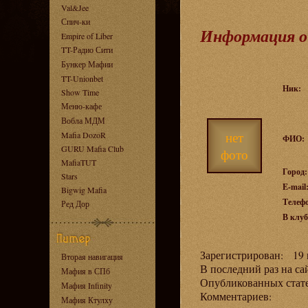
Val&Jee
Спич-ки
Информация о
Empire of Liber
TT-Радио Сити
Бункер Мафии
TT-Unionbet
Ник:
Show Time
Меню-кафе
Вобла МДМ
нет
Mafia DozoR
ФИО:
GURU Mafia Club
фото
MafiaTUT
Город:
Stars
E-mail
Bigwig Mafia
Телеф
Ред Дор
В клуб
Зарегистрирован: 19 н
Вторая навигация
В последний раз на са
Мафия в СПб
Опубликованных ста
Мафия Infinity
Комментариев:
Мафия Ктулху