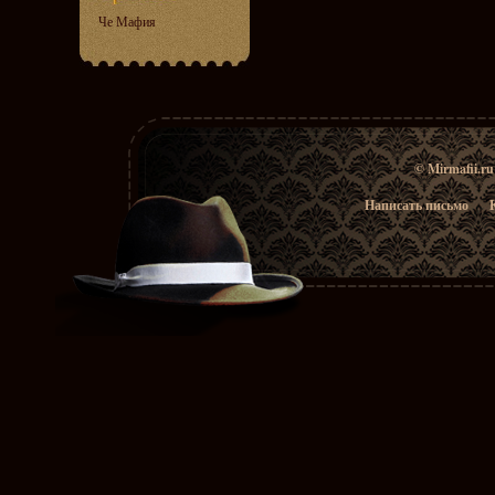
Че Мафия
© Mirmafii.r
Написать письмо