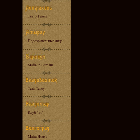
Театр Теней
Подозрительные лица
Mafia in Barnaul
Teatr Teney
Клуб "Ы"
Mafia House