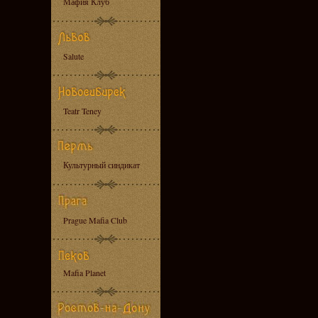
Мафия Клуб
Salute
Teatr Teney
Культурный синдикат
Prague Mafia Club
Mafia Planet