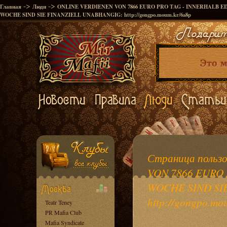
->
->
Главная
Люди
ONLINE VERDIENEN VON 7866 EURO PRO TAG - INNERHALB E
WOCHE SIND SIE FINANZIELL UNABHANGIG: http://gongpo.moum.kr/6a8p
Страница польз
VON 7866 EURO 
WOCHE SIND SI
http://gongpo.mo
Teatr Teney
PR Mafia Club
Mafia Syndicate