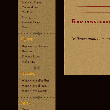
Mafia No Limits
Centro Mafioso
The End
Revenge
Блог пользова
Бонни и Клайд
Forzas
(В блоге пока нет с
Первый клуб Мафии
Неаполь
Крёстный отец
Mafia Ring
White Nights (Бат Ям)
White Nights (Ришон)
White Nights (Хайфа)
Onore