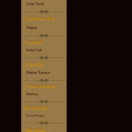
Театр Теней
Мафия
Mafia Club
Мафия Харьков
Mafioso
Cosa Nostra