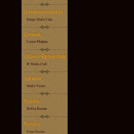
Dnepr Mafia Clan
Салон Мафии
IF Mafia Club
Mafia Vicino
Вобла Казань
Cosa-Nostra