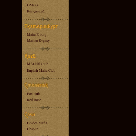
OMega
RезиденциЯ
Mafia E-burg
Мафия Ктулху
МАFИЯ Club
English Mafia Club
Fox club
Red Rose
Golden Mafia
Chaplin