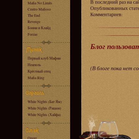
В последний раз на са
Mafia No Limits
Опубликованных ста
Centro Mafioso
Комментариев:
The End
Revenge
Бонни и Клайд
Forzas
Блог пользова
Первый клуб Мафии
Неаполь
(В блоге пока нет с
Крёстный отец
Mafia Ring
White Nights (Бат Ям)
White Nights (Ришон)
White Nights (Хайфа)
Onore