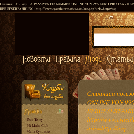
->
->
Главная
Люди
PASSIVES EINKOMMEN ONLINE VON 9965 EURO PRO TAG - KEI
BERUFSERFAHRUNG: http://www.eyaculatormovies.com/out.php?urls=http://asq
Страница польз
ONLINE VON 996
BERUFSERFAHR
http://www.eyacu
Teatr Teney
PR Mafia Club
urls=http://asq
Mafia Syndicate