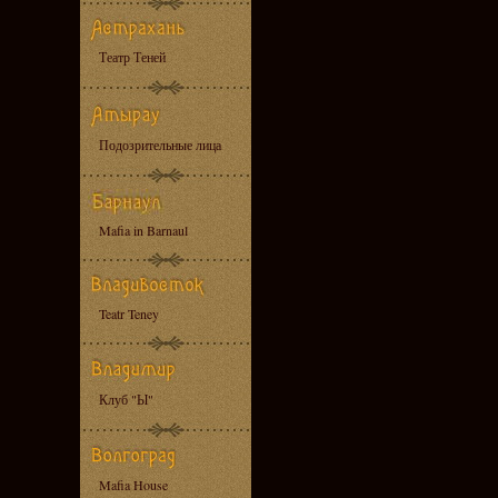
Театр Теней
Подозрительные лица
Mafia in Barnaul
Teatr Teney
Клуб "Ы"
Mafia House