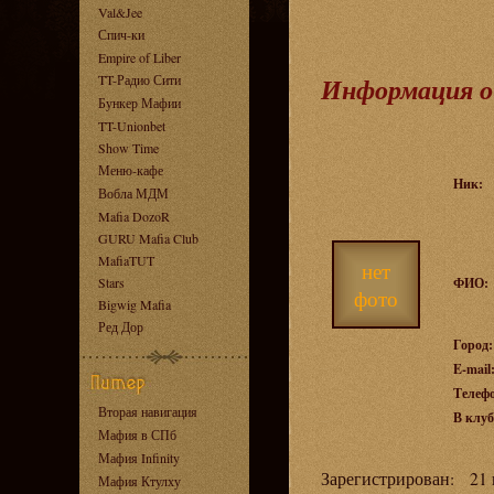
Val&Jee
Спич-ки
Empire of Liber
TT-Радио Сити
Информация о
Бункер Мафии
TT-Unionbet
Show Time
Меню-кафе
Ник:
Вобла МДМ
Mafia DozoR
GURU Mafia Club
MafiaTUT
нет
Stars
ФИО:
фото
Bigwig Mafia
Ред Дор
Город:
E-mail
Телеф
Вторая навигация
В клуб
Мафия в СПб
Мафия Infinity
Зарегистрирован: 21 н
Мафия Ктулху