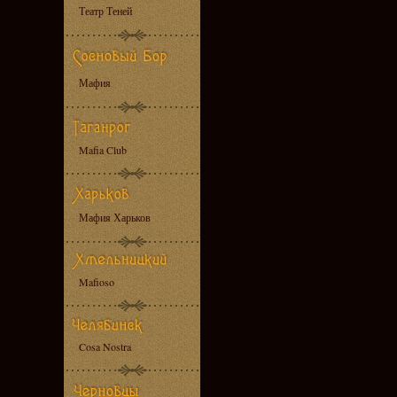
Театр Теней
Мафия
Mafia Club
Мафия Харьков
Mafioso
Cosa Nostra