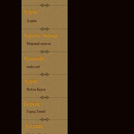
Алиби
Мирный житель
mafia.md
Вобла Курск
Город Теней