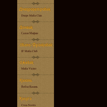
Dnepr Mafia Clan
Салон Мафии
IF Mafia Club
Mafia Vicino
Вобла Казань
Cosa-Nostra