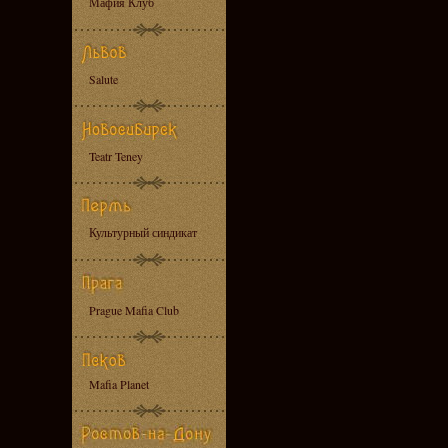
Мафия Клуб
Salute
Teatr Teney
Культурный синдикат
Prague Mafia Club
Mafia Planet