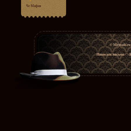
Че Мафия
© Mirmafii.r
Написать письмо