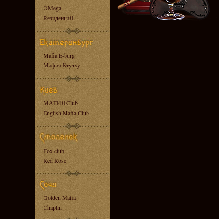
OMega
RезиденциЯ
Mafia E-burg
Мафия Ктулху
МАFИЯ Club
English Mafia Club
Fox club
Red Rose
Golden Mafia
Chaplin