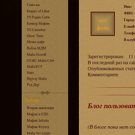
Спич-ки
Ник:
Empire of Liber
ФИО:
TT-Радио Сити
нет
Город:
Бункер Мафии
фото
E-mail
TT-Unionbet
Телеф
Show Time
В клуб
Меню-кафе
Вобла МДМ
Mafia DozoR
Зарегистрирован: 11 н
GURU Mafia Club
В последний раз на са
MafiaTUT
Опубликованных ста
Stars
Комментариев:
Bigwig Mafia
Ред Дор
Блог пользова
Вторая навигация
Мафия в СПб
Мафия Infinity
(В блоге пока нет с
Мафия Ктулху
Mafia No Limits