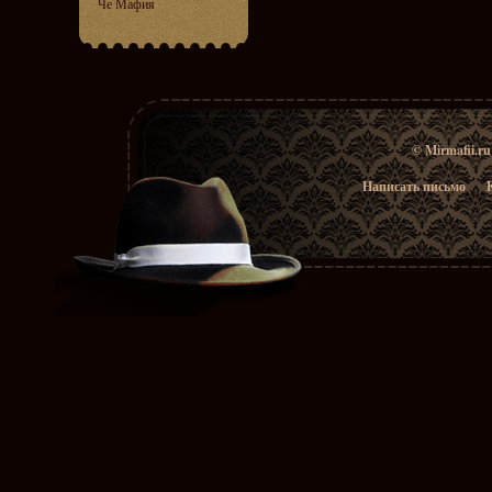
Че Мафия
© Mirmafii.r
Написать письмо