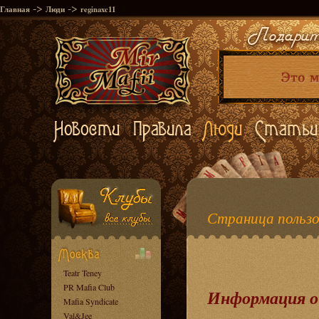
->
->
Главная
Люди
reginaxc11
Страница пользо
Teatr Teney
PR Mafia Club
Информация о
Mafia Syndicate
Val&Jee