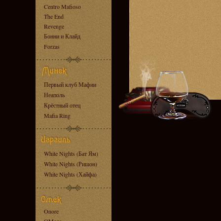
Centro Mafioso
The End
Revenge
Бонни и Клайд
Forzas
Первый клуб Мафии
Неаполь
Крёстный отец
Mafia Ring
White Nights (Бат Ям)
White Nights (Ришон)
White Nights (Хайфа)
Onore