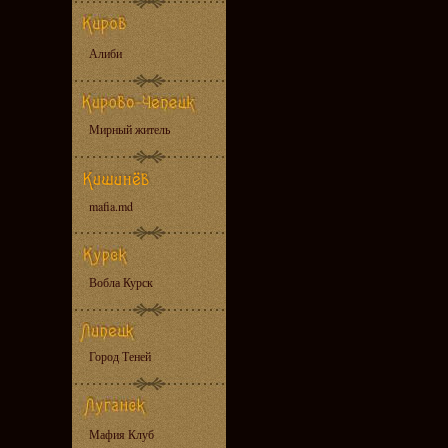
Алиби
Мирный житель
mafia.md
Вобла Курск
Город Теней
Мафия Клуб