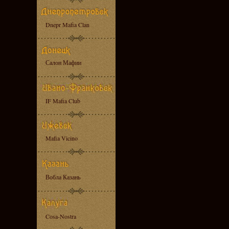
Dnepr Mafia Clan
Салон Мафии
IF Mafia Club
Mafia Vicino
Вобла Казань
Cosa-Nostra