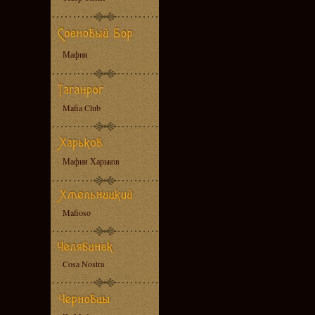
Мафия
Mafia Club
Мафия Харьков
Mafioso
Cosa Nostra