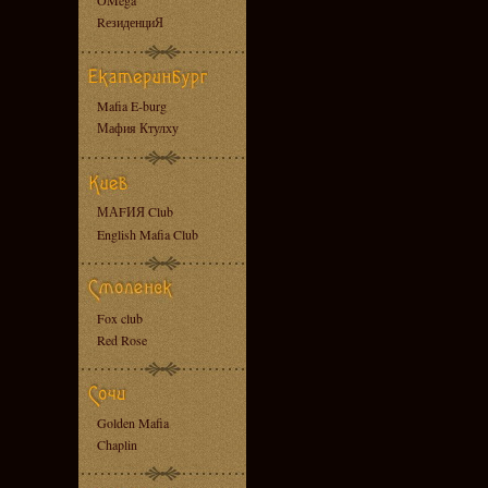
OMega
RезиденциЯ
Mafia E-burg
Мафия Ктулху
МАFИЯ Club
English Mafia Club
Fox club
Red Rose
Golden Mafia
Chaplin