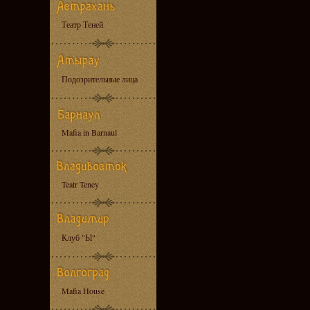
Театр Теней
Подозрительные лица
Mafia in Barnaul
Teatr Teney
Клуб "Ы"
Mafia House