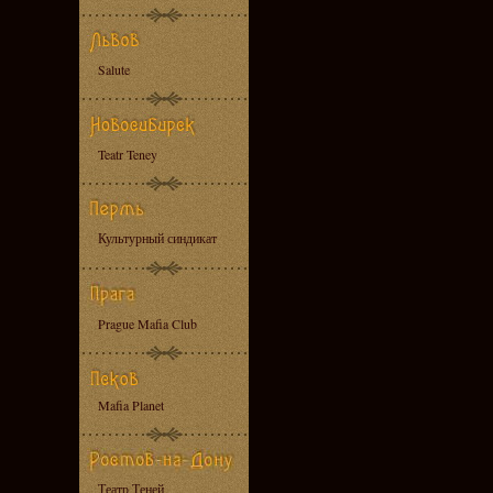
Salute
Teatr Teney
Культурный синдикат
Prague Mafia Club
Mafia Planet
Театр Теней