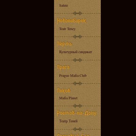
Salute
Teatr Teney
Культурный синдикат
Prague Mafia Club
Mafia Planet
Театр Теней