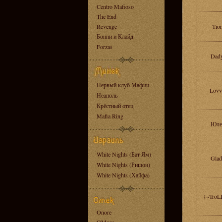
Centro Mafioso
The End
Revenge
Tio
Бонни и Клайд
Forzas
Dad
Первый клуб Мафии
Lovv
Неаполь
Крёстный отец
Mafia Ring
Юле
White Nights (Бат Ям)
Gla
White Nights (Ришон)
White Nights (Хайфа)
†~TroL
Onore