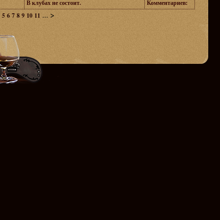
В клубах не состоит.
Комментариев:
...
>
5
6
7
8
9
10
11