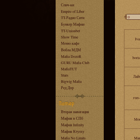
Спич-ки
Empire of Liber
TT-Радио Сити
Бункер Мафии
TT-Unionbet
Show Time
Iva
Меню-кафе
Вобла МДМ
Mafia DozoR
bori
GURU Mafia Club
MafiaTUT
Stars
Лай
Bigwig Mafia
Ред Дор
гоп-
Вторая навигация
Мафия в СПб
Mon
Мафия Infinity
Мафия Ктулху
Mafia No Limits
Mar