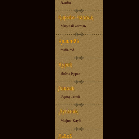
Алиби
Мирный житель
mafia.md
Вобла Курск
Город Теней
Мафия Клуб