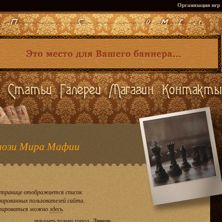
Организация игр
ози Мира Мафии
странице отображается список
рированных пользователей сайта.
рироваться можно
здесь
.
показать только город
Липецк