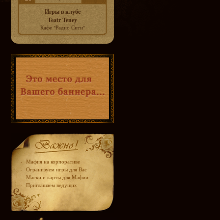
Игры в клубе
Teatr Teney
Кафе "Радио Сити"
-
Мафия на корпоративе
-
Огранизуем игры для Вас
-
Маски и карты для Мафии
-
Приглашаем ведущих