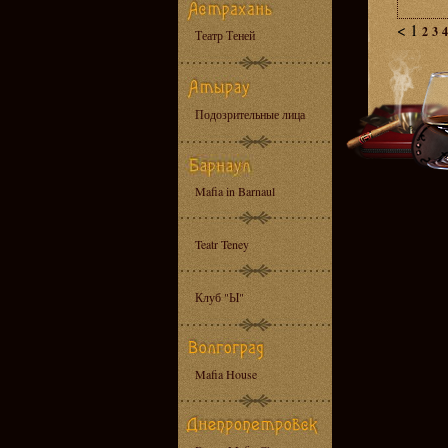
<
1
2
3
4
Театр Теней
Подозрительные лица
Mafia in Barnaul
Teatr Teney
Клуб "Ы"
Mafia House