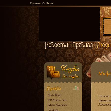
->
Главная
Люди
Мафи
Teatr Teney
На этой 
PR Mafia Club
зарегист
Зарегист
Mafia Syndicate
Val&Jee