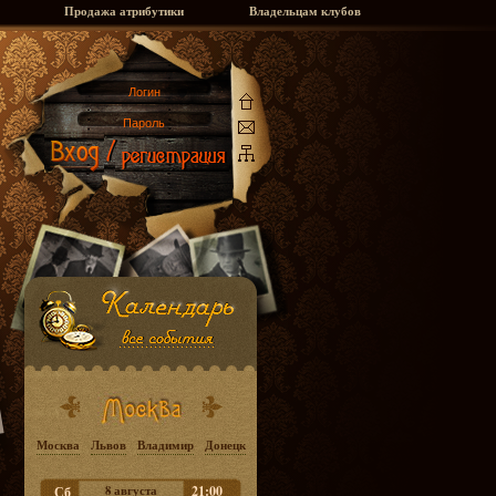
Продажа атрибутики
Владельцам клубов
Москва
Львов
Владимир
Донецк
8 августа
21:00
Сб