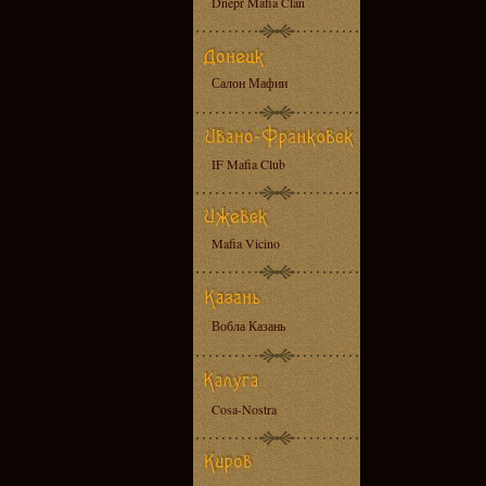
Dnepr Mafia Clan
Салон Мафии
IF Mafia Club
Mafia Vicino
Вобла Казань
Cosa-Nostra