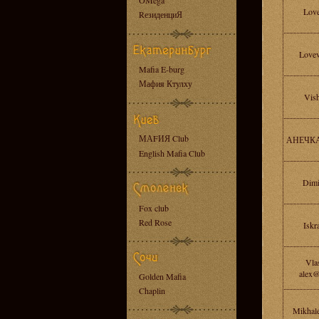
OMega
Love
RезиденциЯ
Lovev
Mafia E-burg
Мафия Ктулху
Vish
МАFИЯ Club
АНЕЧКА
English Mafia Club
Dimi
Fox club
Red Rose
Iskra
Vla
alex@
Golden Mafia
Chaplin
Mikhal