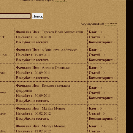
сортировать по
статьям
Фамилия Имя:
Терехов Иван Анатольевич
Блог:
: 0
n T
На сайте с:
20.10.2010
Статей:
0
В клубах не состоит.
Комментариев:
0
Фамилия Имя:
Nikitin Pavel Andreevich
Блог:
: 2
s1990
На сайте с:
19.09.2011
Статей:
0
В клубах не состоит.
Комментариев:
0
Фамилия Имя:
Алешин Станислав
Блог:
: 0
тман
На сайте с:
20.09.2011
Статей:
0
В клубах не состоит.
Комментариев:
0
Фамилия Имя:
Кононова светлана
Блог:
: 0
федоровна
стоп
Статей:
0
На сайте с:
30.09.2011
Комментариев:
0
В клубах не состоит.
Фамилия Имя:
Marilyn Monroe
Блог:
: 0
roe
На сайте с:
06.02.2012
Статей:
0
В клубах не состоит.
Комментариев:
0
Фамилия Имя:
Marilyn Monroe
Блог:
: 0
ilyn
На сайте с:
12.02.2012
Статей:
0