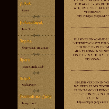
ONLINE VON 9878 EURO 
DER WOCHE - DER BEST
WEG, UM ONLINE GELD 
Salute
VERDIENEN:
https://images.google.lt/url?
Teatr Teney
PASSIVES EINKOMMEN 
INTERNET VON 8777 EURO
DER WOCHE - IN EINEM
Культурный синдикат
MONAT KONNEN SIE SI
EIN TEURES AUTO KAUFE
https://www.i
Prague Mafia Club
ONLINE VERDIENEN VO
Mafia Planet
7955 EURO IN DER WOCHE
IN EINEM MONAT KONN
SIE SICH EIN TEURES AU
KAUFEN:
https://images.google.nu/ur
Театр Теней