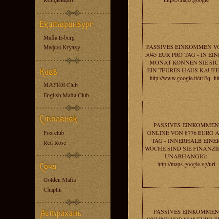
Mafia E-burg
PASSIVES EINKOMMEN V
Мафия Ктулху
5045 EUR PRO TAG - IN EI
MONAT KONNEN SIE SI
EIN TEURES HAUS KAUFE
http://www.google.tt/url?q=ht
МАFИЯ Club
English Mafia Club
PASSIVES EINKOMMEN
Fox club
ONLINE VON 8776 EURO 
TAG - INNERHALB EINE
Red Rose
WOCHE SIND SIE FINANZI
UNABHANGIG:
http://maps.google.vg/url
Golden Mafia
Chaplin
PASSIVES EINKOMMEN