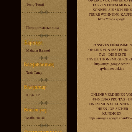
ONLINE VOR 8948 EURO P
Театр Теней
TAG - IN EINEM MONAT
KONNEN SIE SICH EINE
TEURE WOHNUNG KAUFE
https://maps.google.
Подозрительные лица
PASSIVES EINKOMMEN
ONLINE VON 4857 EURO P
Mafia in Barnaul
TAG - DIE BESTE
INVESTITIONSMOGLICHKE
http://maps.google.ee/url?
q=http://wunkit.c
Teatr Teney
ONLINE VERDIENEN VO
Клуб "Ы"
4846 EURO PRO TAG - IN
EINEM MONAT KONNEN S
IHREN JOB SICHER
KUNDIGEN:
Mafia House
https://images.google.sn/url?q=