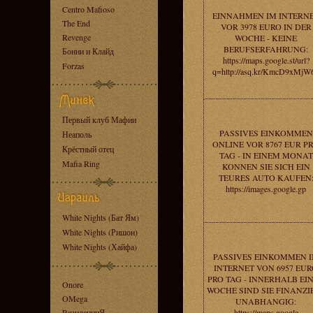
Centro Mafioso
EINNAHMEN IM INTERN
The End
VOR 3978 EURO IN DER
Revenge
WOCHE - KEINE
BERUFSERFAHRUNG:
Бонни и Клайд
https://maps.google.st/url?
Forzas
q=http://asq.kr/KmcD9xMjW
Первый клуб Мафии
PASSIVES EINKOMMEN
Неаполь
ONLINE VOR 8767 EUR P
Крёстный отец
TAG - IN EINEM MONAT
Mafia Ring
KONNEN SIE SICH EIN
TEURES AUTO KAUFEN
https://images.google.gp
White Nights (Бат Ям)
White Nights (Ришон)
White Nights (Хайфа)
PASSIVES EINKOMMEN 
INTERNET VON 6957 EU
PRO TAG - INNERHALB EI
Onore
WOCHE SIND SIE FINANZI
OMega
UNABHANGIG:
RезиденциЯ
https://maps.google