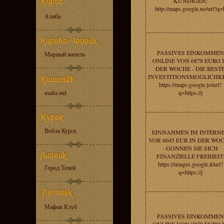
KUNDIGEN:
http://maps.google.no/url?q=
Алиби
PASSIVES EINKOMMEN
Мирный житель
ONLINE VON 6878 EURO 
DER WOCHE - DIE BEST
INVESTITIONSMOGLICHKE
https://maps.google.jo/url?
mafia.md
q=https://j
Вобла Курск
EINNAHMEN IM INTERN
VOR 6045 EUR IN DER WO
- GONNEN SIE SICH
FINANZIELLE FREIHEIT:
https://images.google.it/url?
Город Теней
q=https://j
Мафия Клуб
PASSIVES EINKOMMEN