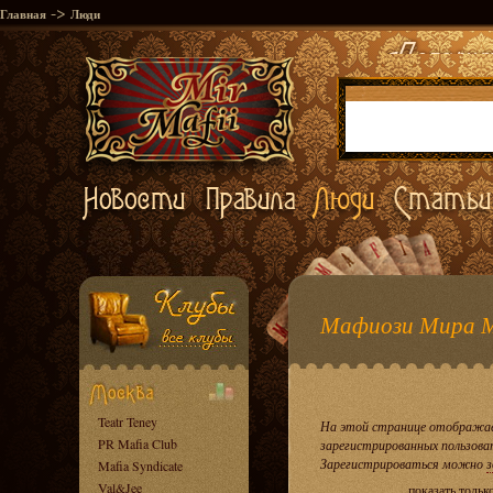
->
Главная
Люди
Мафиози Мира 
Teatr Teney
На этой странице отображае
PR Mafia Club
зарегистрированных пользова
Зарегистрироваться можно
з
Mafia Syndicate
Val&Jee
показать тольк