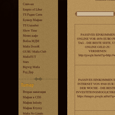
Спич-ки
Empire of Liber
TT-Радио Сити
Бункер Мафии
TT-Unionbet
Show Time
PASSIVES EINKOMMEN
Меню-кафе
ONLINE VOR 4856 EURO P
Вобла МДМ
TAG - DIE BESTE SEITE, 
Mafia DozoR
ONLINE GELD ZU
VERDIENEN:
GURU Mafia Club
http://google.hu/url?q=http://
MafiaTUT
Stars
Bigwig Mafia
Ред Дор
PASSIVES EINKOMMEN 
INTERNET VON 8948 EUR 
DER WOCHE - DIE BEST
Вторая навигация
INVESTITIONSMOGLICHKE
https://images.google.ad/url?q=
Мафия в СПб
Мафия Infinity
Мафия Ктулху
Mafia No Limits