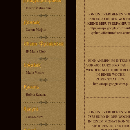
Dnepr Mafia Clan
ONLINE VERDIENEN VO
3858 EURO IN DER WOCHE
KEINE BERUFSERFAHRUN
https://maps.google.co.zm/url
Салон Мафии
q=http://freeurlredirect.com/
IF Mafia Club
EINNAHMEN IM INTERN
VOR 6076 EURO PRO TAG - 
WERDEN ALLE IHRE KRED
Mafia Vicino
IN EINER WOCHE
ZURUCKZAHLEN:
http://maps.google.com.p
Вобла Казань
ONLINE VERDIENEN VO
7875 EURO IN DER WOCHE
Cosa-Nostra
IN EINEM MONAT KONN
SIE IHREN JOB SICHER