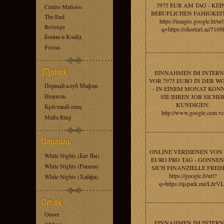
5975 EUR AM TAG - KEI
Centro Mafioso
BERUFLICHEN FAHIGKEI
The End
https://images.google.ht/url
Revenge
q=https://shorturl.ac/7109l
Бонни и Клайд
Forzas
EINNAHMEN IM INTERN
VOR 7975 EURO IN DER W
Первый клуб Мафии
- IN EINEM MONAT KON
Неаполь
SIE IHREN JOB SICHE
KUNDIGEN:
Крёстный отец
http://www.google.com.vc
Mafia Ring
ONLINE VERDIENEN VON 
White Nights (Бат Ям)
EURO PRO TAG - GONNEN
White Nights (Ришон)
SICH FINANZIELLE FREIH
https://google.fi/url?
White Nights (Хайфа)
q=https://qspark.me/L8rV
Onore
EINNAHMEN IM INTERN