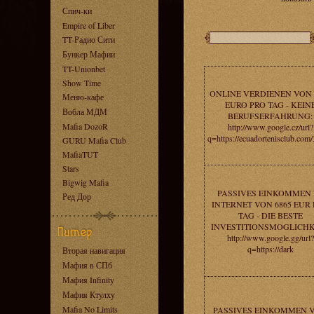
Спич-ки
Empire of Liber
TT-Радио Сити
Бункер Мафии
TT-Unionbet
Show Time
ONLINE VERDIENEN VON 
Меню-кафе
EURO PRO TAG - KEIN
Вобла МДМ
BERUFSERFAHRUNG:
Mafia DozoR
http://www.google.cz/url?
q=https://ecuadortenisclub.com
GURU Mafia Club
MafiaTUT
Stars
Bigwig Mafia
PASSIVES EINKOMMEN 
Ред Дор
INTERNET VON 6865 EUR
TAG - DIE BESTE
INVESTITIONSMOGLICHK
http://www.google.gg/url?
q=https://dark
Вторая навигация
Мафия в СПб
Мафия Infinity
Мафия Ктулху
Mafia No Limits
PASSIVES EINKOMMEN 