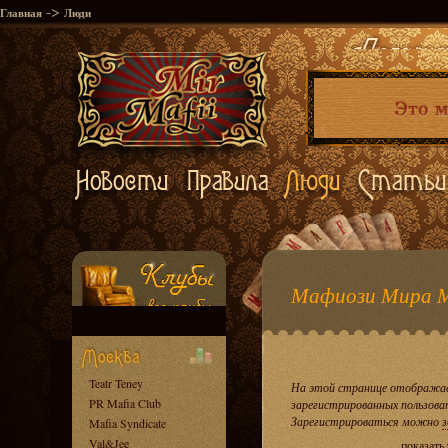
->
Главная
Люди
Мафиози Мира 
Teatr Teney
На этой странице отображае
PR Mafia Club
зарегистрированных пользова
Зарегистрироваться можно
з
Mafia Syndicate
Val&Jee
показать