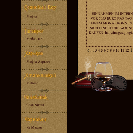
EINNAHMEN IM INTERN
Мафия
VOR 7055 EURO PRO TAG -
EINEM MONAT KONNEN 
SICH EINE TEURE WOHN
KAUFEN: http://images.googl
Mafia Club
<
...
1
3
4
5
6
7
8
9
10
11
12
Мафия Харьков
Mafioso
Cosa Nostra
Че Мафия