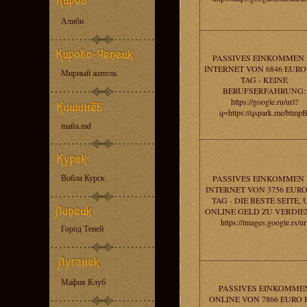
Алиби
PASSIVES EINKOMMEN 
INTERNET VON 6846 EURO
Мирный житель
TAG - KEINE
BERUFSERFAHRUNG:
https://google.ru/url?
q=https://qspark.me/btmpB
mafia.md
Вобла Курск
PASSIVES EINKOMMEN 
INTERNET VON 3756 EUR
TAG - DIE BESTE SEITE,
ONLINE GELD ZU VERDIE
https://images.google.rs/ur
Город Теней
Мафия Клуб
PASSIVES EINKOMME
ONLINE VON 7866 EURO 