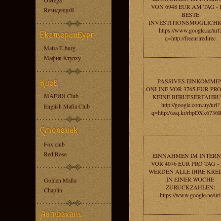
OMega
VON 6948 EUR AM TAG - 
RезиденциЯ
BESTE
INVESTITIONSMOGLICHK
https://www.google.ac/url
q=http://freeurlredirec
Mafia E-burg
Мафия Ктулху
PASSIVES EINKOMME
ONLINE VOR 3765 EUR PR
МАFИЯ Club
- KEINE BERUFSERFAHR
http://google.com.uy/url?
English Mafia Club
q=http://asq.kr/rbpDXk673
Fox club
Red Rose
EINNAHMEN IM INTERN
VOR 4076 EUR PRO TAG - 
WERDEN ALLE IHRE KRE
IN EINER WOCHE
Golden Mafia
ZURUCKZAHLEN:
Chaplin
https://www.google.ne/url