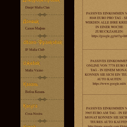
Dnepr Mafia Clan
PASSIVES EINKOMMEN 
8048 EURO PRO TAG - S
WERDEN ALLE IHRE KRE
IN EINER WOCHE
Салон Мафии
ZURUCKZAHLEN:
https://google.gg/url?q=htt
IF Mafia Club
PASSIVES EINKOMME
ONLINE VON 7778 EURO 
TAG - IN EINEM MONA
Mafia Vicino
KONNEN SIE SICH EIN TE
AUTO KAUFEN:
https://www.google.ml/u
Вобла Казань
PASSIVES EINKOMMEN 
3965 EURO AM TAG - IN E
Cosa-Nostra
MONAT KONNEN SIE SICH
TEURES AUTO KAUFEN
http://maps.google.com.kh/ur