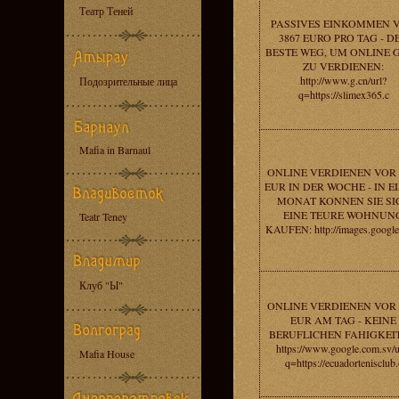
Театр Теней
PASSIVES EINKOMMEN 
3867 EURO PRO TAG - D
BESTE WEG, UM ONLINE 
ZU VERDIENEN:
http://www.g.cn/url?
Подозрительные лица
q=https://slimex365.c
Mafia in Barnaul
ONLINE VERDIENEN VOR 
EUR IN DER WOCHE - IN E
MONAT KONNEN SIE SI
EINE TEURE WOHNUN
Teatr Teney
KAUFEN: http://images.google
Клуб "Ы"
ONLINE VERDIENEN VOR 
EUR AM TAG - KEINE
BERUFLICHEN FAHIGKEI
https://www.google.com.sv/u
Mafia House
q=https://ecuadortenisclub.