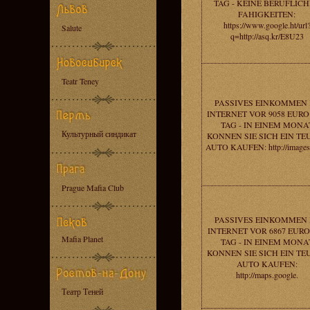
TAG - KEINE BERUFLIC
FAHIGKEITEN:
https://www.google.ht/url
Salute
q=http://asq.kr/E8U23
Teatr Teney
PASSIVES EINKOMMEN 
INTERNET VOR 9058 EURO
TAG - IN EINEM MONA
Культурный синдикат
KONNEN SIE SICH EIN TE
AUTO KAUFEN: http://images
Prague Mafia Club
PASSIVES EINKOMMEN 
INTERNET VOR 6867 EUR
Mafia Planet
TAG - IN EINEM MONA
KONNEN SIE SICH EIN TE
AUTO KAUFEN:
http://maps.google.
Театр Теней