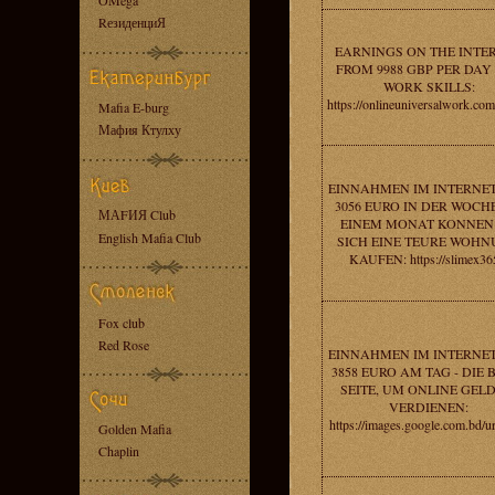
OMega
RезиденциЯ
EARNINGS ON THE INTE
FROM 9988 GBP PER DAY 
WORK SKILLS:
https://onlineuniversalwork.co
Mafia E-burg
Мафия Ктулху
EINNAHMEN IM INTERNE
3056 EURO IN DER WOCHE
МАFИЯ Club
EINEM MONAT KONNEN 
English Mafia Club
SICH EINE TEURE WOH
KAUFEN: https://slimex36
Fox club
Red Rose
EINNAHMEN IM INTERNE
3858 EURO AM TAG - DIE 
SEITE, UM ONLINE GELD
VERDIENEN:
https://images.google.com.bd/u
Golden Mafia
Chaplin