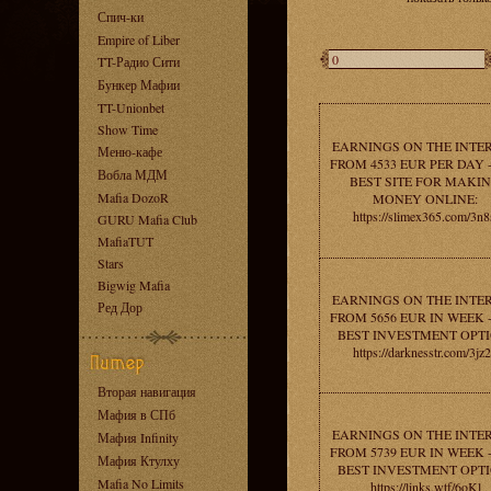
Спич-ки
Empire of Liber
TT-Радио Сити
Бункер Мафии
TT-Unionbet
Show Time
EARNINGS ON THE INTE
Меню-кафе
FROM 4533 EUR PER DAY 
Вобла МДМ
BEST SITE FOR MAKI
Mafia DozoR
MONEY ONLINE:
https://slimex365.com/3n8
GURU Mafia Club
MafiaTUT
Stars
Bigwig Mafia
EARNINGS ON THE INTE
Ред Дор
FROM 5656 EUR IN WEEK 
BEST INVESTMENT OPTI
https://darknesstr.com/3jz
Вторая навигация
Мафия в СПб
EARNINGS ON THE INTE
Мафия Infinity
FROM 5739 EUR IN WEEK 
Мафия Ктулху
BEST INVESTMENT OPTI
Mafia No Limits
https://links.wtf/6oKl