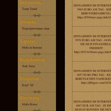
EINNAHMEN IM INTERNE
Театр Теней
3965 EURO AM TAG - KE
BERUFSERFAHRUNG
https://8569euro.page.link/
Подозрительные лица
EINNAHMEN IM INTERNE
3976 EURO AM TAG - GO
SIE SICH FINANZIELL
Mafia in Barnaul
FREIHEIT:
https://8523658euro.page.lin
Teatr Teney
EINNAHMEN IM INTERNE
4057 EURO PRO TAG - KE
BERUFLICHEN FAHIGKEI
https://jtbtigers.com/3rf2
Клуб "Ы"
EINNAHMEN IM INTERNE
Mafia House
4067 EUR AM TAG - IN E
MONAT KONNEN SIE SICH