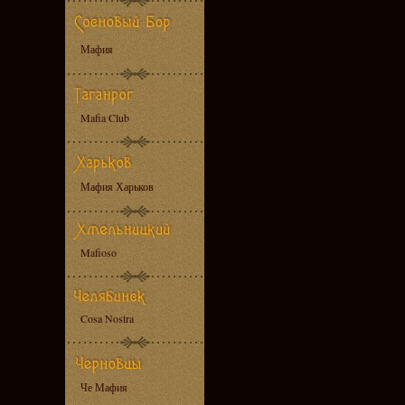
Мафия
Mafia Club
Мафия Харьков
Mafioso
Cosa Nostra
Че Мафия