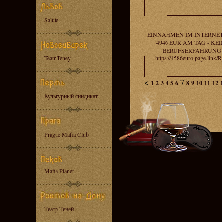
Salute
EINNAHMEN IM INTERNE
4946 EUR AM TAG - KE
BERUFSERFAHRUNG
Teatr Teney
https://4586euro.page.link/
<
7
1
2
3
4
5
6
8
9
10
11
12
Культурный синдикат
Prague Mafia Club
Mafia Planet
Театр Теней