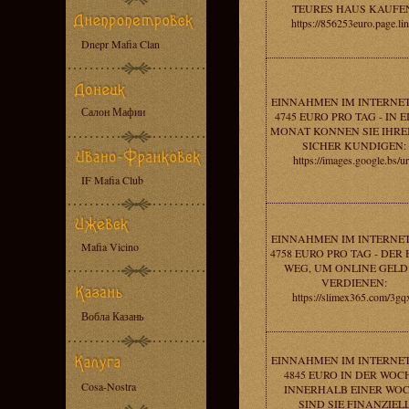
TEURES HAUS KAUFE
https://856253euro.page.lin
Dnepr Mafia Clan
EINNAHMEN IM INTERNE
Салон Мафии
4745 EURO PRO TAG - IN 
MONAT KONNEN SIE IHRE
SICHER KUNDIGEN:
https://images.google.bs/ur
IF Mafia Club
EINNAHMEN IM INTERNE
Mafia Vicino
4758 EURO PRO TAG - DER
WEG, UM ONLINE GELD
VERDIENEN:
https://slimex365.com/3gq
Вобла Казань
EINNAHMEN IM INTERNE
4845 EURO IN DER WOCH
Cosa-Nostra
INNERHALB EINER WO
SIND SIE FINANZIEL