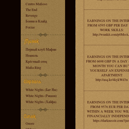
Centro Mafioso
The End
Revenge
EARNINGS ON THE INTE
Бонни и Клайд
FROM 6595 GBP PER DAY 
Forzas
WORK SKILLS:
http://wunkit.com/p0Mo
Первый клуб Мафии
Неаполь
EARNINGS ON THE INTE
FROM 6698 GBP IN A DAY -
Крёстный отец
MONTH YOU CAN BU
Mafia Ring
YOURSELF AN EXPENS
APARTMENT:
http://asq.kr/4kykWd3n
White Nights (Бат Ям)
White Nights (Ришон)
White Nights (Хайфа)
EARNINGS ON THE INTE
FROM 9576 EUR PER DA
WITHIN A WEEK YOU WIL
FINANCIALLY INDEPEND
https://darknesstr.com/3ju
Onore