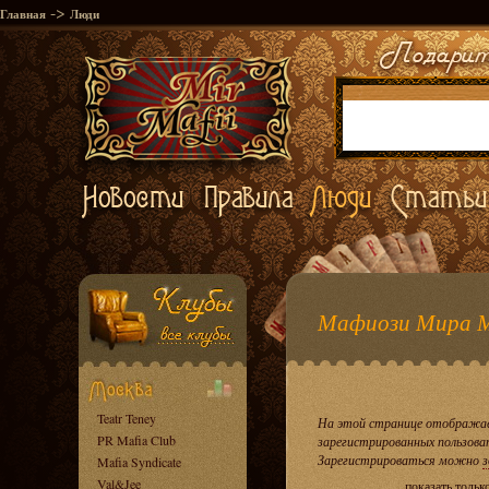
->
Главная
Люди
Мафиози Мира 
Teatr Teney
На этой странице отображае
PR Mafia Club
зарегистрированных пользова
Зарегистрироваться можно
з
Mafia Syndicate
Val&Jee
показать тольк