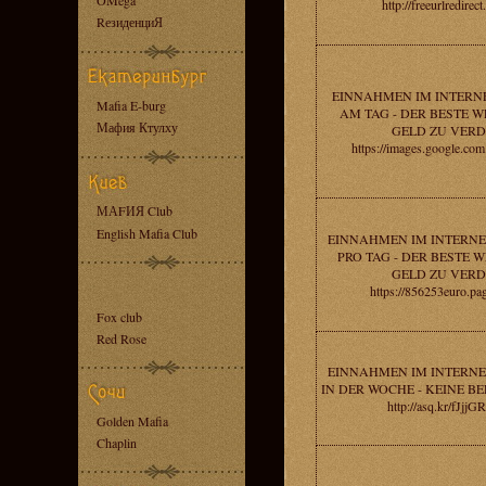
OMega
http://freeurlredirec
RезиденциЯ
EINNAHMEN IM INTERNE
Mafia E-burg
AM TAG - DER BESTE W
Мафия Ктулху
GELD ZU VERD
https://images.google.co
МАFИЯ Club
English Mafia Club
EINNAHMEN IM INTERNE
PRO TAG - DER BESTE 
GELD ZU VERD
https://856253euro.pa
Fox club
Red Rose
EINNAHMEN IM INTERNE
IN DER WOCHE - KEINE 
http://asq.kr/fJj
Golden Mafia
Chaplin