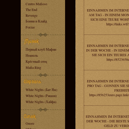
Centro Mafioso
The End
EINNAHMEN IM INTERNE
AM TAG - IN EINEM MO
Revenge
SICH EINE TEURE WO
Бонни и Клайд
https://links.w
Forzas
EINNAHMEN IM INTERNE
Первый клуб Мафии
IN DER WOCHE - IN EIN
SIE SICH EIN TEURES
Неаполь
https://8523658
Крёстный отец
Mafia Ring
EINNAHMEN IM INTERNE
PRO TAG - GONNEN SIE S
White Nights (Бат Ям)
FREIHEIT
https://856253euro.page.li
White Nights (Ришон)
White Nights (Хайфа)
EINNAHMEN IM INTERNET 
DER WOCHE - DIE BESTE 
Onore
GELD ZU VERD