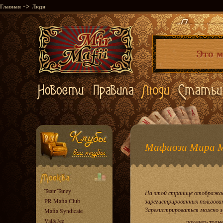
->
Главная
Люди
Мафиози Мира 
Teatr Teney
На этой странице отображае
PR Mafia Club
зарегистрированных пользова
Зарегистрироваться можно
з
Mafia Syndicate
Val&Jee
показать толь