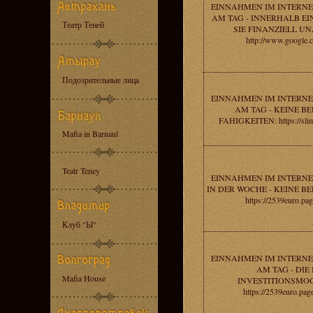
EINNAHMEN IM INTERNE
AM TAG - INNERHALB E
Театр Теней
SIE FINANZIELL U
http://www.google.c
Подозрительные лица
EINNAHMEN IM INTERNE
AM TAG - KEINE B
FAHIGKEITEN: https://sli
Mafia in Barnaul
Teatr Teney
EINNAHMEN IM INTERNE
IN DER WOCHE - KEINE 
https://2539euro.pag
Клуб "Ы"
EINNAHMEN IM INTERNE
AM TAG - DIE
Mafia House
INVESTITIONSMOG
https://2539euro.pag