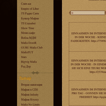
Спич-ки
Empire of Liber
TT-Радио Сити
Бункер Мафии
TT-Unionbet
Show Time
Меню-кафе
EINNAHMEN IM INTERNE
IN DER WOCHE - KEIN
Вобла МДМ
FAHIGKEITEN: https://758965
Mafia DozoR
GURU Mafia Club
MafiaTUT
Stars
EINNAHMEN IM INTERNE
Bigwig Mafia
IN DER WOCHE - IN EIN
Ред Дор
SIE SICH EINE TEURE 
https://2539eu
Вторая навигация
EINNAHMEN IM INTERNE
Мафия в СПб
PRO TAG - GONNEN SIE S
Мафия Infinity
FREIHEIT: https://qsp
Мафия Ктулху
Mafia No Limits