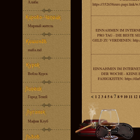
Алиби
https://352658euro.page.lin
Мирный житель
EINNAHMEN IM INTERNE
PRO TAG - DIE BESTE S
GELD ZU VERDIENEN: http:/
mafia.md
EINNAHMEN IM INTERNET 
Вобла Курск
DER WOCHE - KEINE
FAHIGKEITEN: https://dar
<
7
Город Теней
1
2
3
4
5
6
8
9
10
11
12
Мафия Клуб