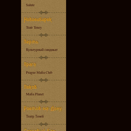
Salute
Teatr Teney
Культурный синдикат
Prague Mafia Club
Mafia Planet
Театр Теней