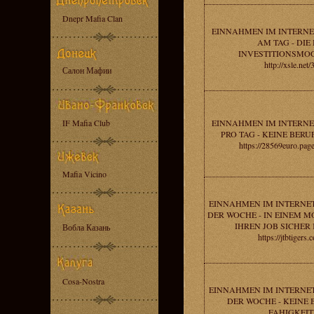
Dnepr Mafia Clan
EINNAHMEN IM INTERNE
AM TAG - DIE
INVESTITIONSMOG
http://xsle.net
Салон Мафии
IF Mafia Club
EINNAHMEN IM INTERNE
PRO TAG - KEINE BER
https://28569euro.pa
Mafia Vicino
EINNAHMEN IM INTERNET 
DER WOCHE - IN EINEM 
IHREN JOB SICHER
Вобла Казань
https://jtbtigers
Cosa-Nostra
EINNAHMEN IM INTERNET 
DER WOCHE - KEINE
FAHIGKEIT