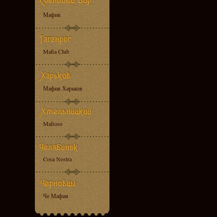
Мафия
Mafia Club
Мафия Харьков
Mafioso
Cosa Nostra
Че Мафия