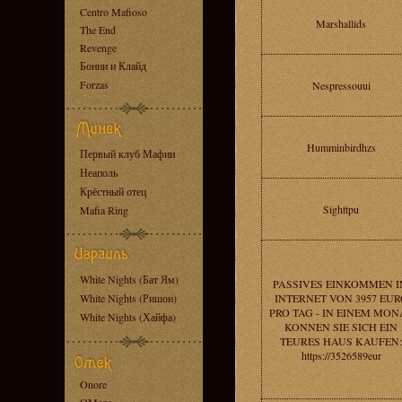
Centro Mafioso
Marshallids
The End
Revenge
Бонни и Клайд
Forzas
Nespressouui
Humminbirdhzs
Первый клуб Мафии
Неаполь
Крёстный отец
Sighttpu
Mafia Ring
White Nights (Бат Ям)
PASSIVES EINKOMMEN 
White Nights (Ришон)
INTERNET VON 3957 EUR
PRO TAG - IN EINEM MON
White Nights (Хайфа)
KONNEN SIE SICH EIN
TEURES HAUS KAUFEN:
https://3526589eur
Onore