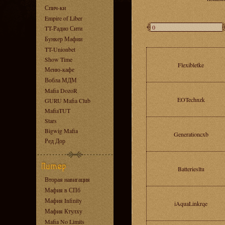
Спич-ки
Empire of Liber
TT-Радио Сити
Бункер Мафии
TT-Unionbet
Show Time
Flexibletke
Меню-кафе
Вобла МДМ
Mafia DozoR
EOTechnzk
GURU Mafia Club
MafiaTUT
Stars
Bigwig Mafia
Generationcxb
Ред Дор
Batteriesltu
Вторая навигация
Мафия в СПб
Мафия Infinity
iAquaLinkrqe
Мафия Ктулху
Mafia No Limits