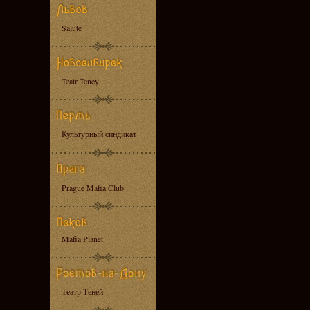
Salute
Teatr Teney
Культурный синдикат
Prague Mafia Club
Mafia Planet
Театр Теней