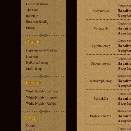
Centro Mafioso
Фамили
The End
Speakeroqa
На сайте
Revenge
В клубах
Бонни и Клайд
Фамили
Forzas
Vortexysb
На сайте
В клубах
Фамили
Epiphonemtr
На сайте
Первый клуб Мафии
В клубах
Неаполь
Фамили
Крёстный отец
Superchipsexj
На сайте
В клубах
Mafia Ring
Фамили
Holographicrog
На сайте
В клубах
White Nights (Бат Ям)
Фамили
White Nights (Ришон)
SashakOa
На сайте
White Nights (Хайфа)
В клубах
Фамили
Professionaltxz
На сайте
В клубах
Onore
Фамили