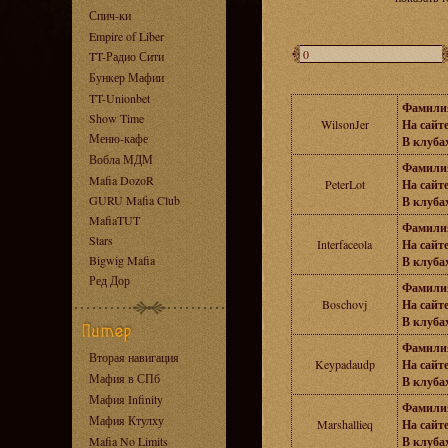
Спич-ки
Empire of Liber
TT-Радио Сити
Бункер Мафии
TT-Unionbet
Фамили
Show Time
WilsonJer
На сайте
Меню-кафе
В клубах
Вобла МДМ
Фамили
Mafia DozoR
PeterLot
На сайте
GURU Mafia Club
В клубах
MafiaTUT
Фамили
Stars
Interfaceola
На сайте
Bigwig Mafia
В клубах
Ред Дор
Фамили
Boschovj
На сайте
В клубах
Фамили
Вторая навигация
Keypadaudp
На сайте
Мафия в СПб
В клубах
Мафия Infinity
Фамили
Мафия Ктулху
Marshallieq
На сайте
Mafia No Limits
В клубах