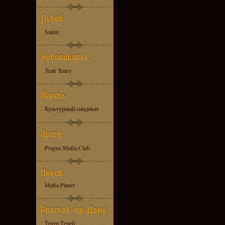
Salute
Teatr Teney
Культурный синдикат
Prague Mafia Club
Mafia Planet
Театр Теней