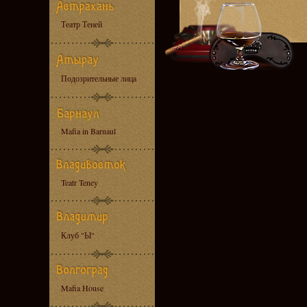
Театр Теней
Подозрительные лица
Mafia in Barnaul
Teatr Teney
Клуб "Ы"
Mafia House