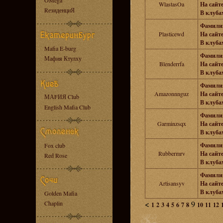
OMega
WlastasOa
На сайте
RезиденциЯ
В клубах
Фамили
Plasticewd
На сайте
В клубах
Mafia E-burg
Фамили
Мафия Ктулху
Blenderrfa
На сайте
В клубах
Фамили
Amazonnnguz
На сайте
МАFИЯ Club
В клубах
English Mafia Club
Фамили
Garminzsqx
На сайте
В клубах
Фамили
Fox club
Rubbermrv
На сайте
Red Rose
В клубах
Фамили
Artisansyv
На сайте
В клубах
Golden Mafia
<
9
Chaplin
1
2
3
4
5
6
7
8
10
11
12