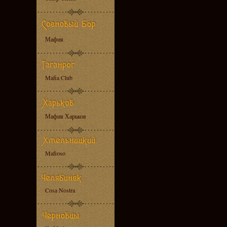
Мафия
Mafia Club
Мафия Харьков
Mafioso
Cosa Nostra