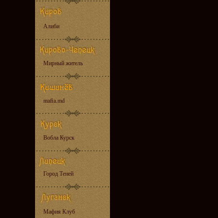
Алиби
Мирный житель
mafia.md
Вобла Курск
Город Теней
Мафия Клуб