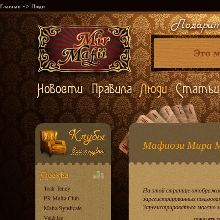
->
Главная
Люди
Мафиози Мира 
Teatr Teney
На этой странице отображае
PR Mafia Club
зарегистрированных пользова
Зарегистрироваться можно
з
Mafia Syndicate
Val&Jee
показать 