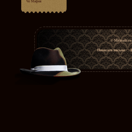
Че Мафия
© Mirmafii.r
Написать письмо