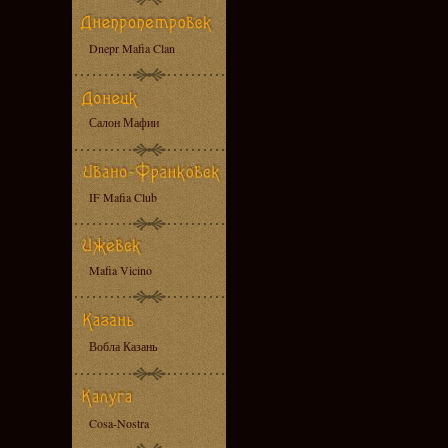
Dnepr Mafia Clan
Салон Мафии
IF Mafia Club
Mafia Vicino
Вобла Казань
Cosa-Nostra