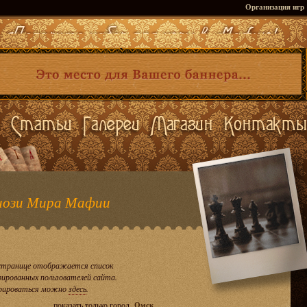
Организация игр
ози Мира Мафии
странице отображается список
рированных пользователей сайта.
рироваться можно
здесь
.
показать только город
Омск