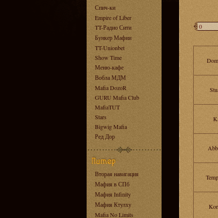
Спич-ки
Empire of Liber
TT-Радио Сити
Бункер Мафии
TT-Unionbet
Show Time
Dom
Меню-кафе
Вобла МДМ
Mafia DozoR
Stu
GURU Mafia Club
MafiaTUT
Stars
K
Bigwig Mafia
Ред Дор
Abb
Вторая навигация
Temp
Мафия в СПб
Мафия Infinity
Мафия Ктулху
Kor
Mafia No Limits