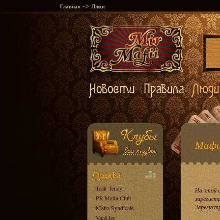
->
Главная
Люди
Мафи
Teatr Teney
На этой 
PR Mafia Club
зарегист
Зарегист
Mafia Syndicate
Val&Jee