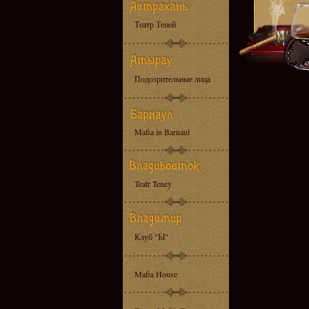
Театр Теней
Подозрительные лица
Mafia in Barnaul
Teatr Teney
Клуб "Ы"
Mafia House