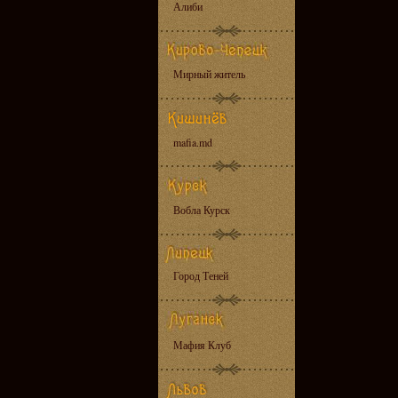
Алиби
Мирный житель
mafia.md
Вобла Курск
Город Теней
Мафия Клуб