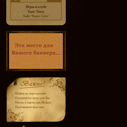
Игры в клубе
Teatr Teney
Кафе "Радио Сити"
-
Мафия на корпоративе
-
Огранизуем игры для Вас
-
Маски и карты для Мафии
-
Приглашаем ведущих