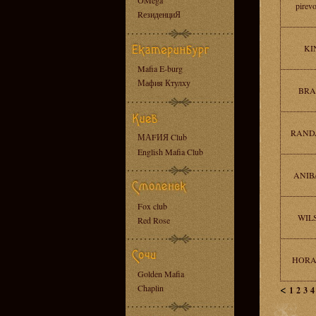
OMega
pirev
RезиденциЯ
KI
Mafia E-burg
Мафия Ктулху
BRA
RANDA
МАFИЯ Club
English Mafia Club
ANIB
Fox club
WIL
Red Rose
HORAC
Golden Mafia
<
Chaplin
1
2
3
4