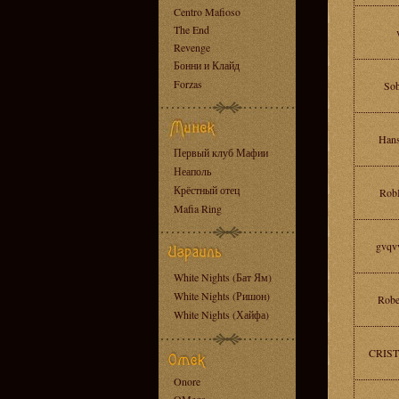
Centro Mafioso
The End
Revenge
Бонни и Клайд
Forzas
Sob
Han
Первый клуб Мафии
Неаполь
Крёстный отец
Rob
Mafia Ring
gvqv
White Nights (Бат Ям)
White Nights (Ришон)
Robe
White Nights (Хайфа)
CRIST
Onore