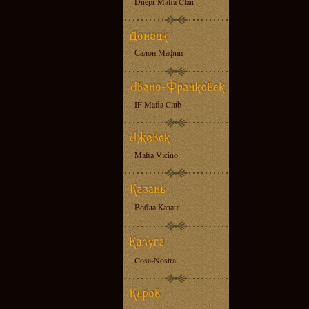
Dnepr Mafia Clan
Салон Мафии
IF Mafia Club
Mafia Vicino
Вобла Казань
Cosa-Nostra