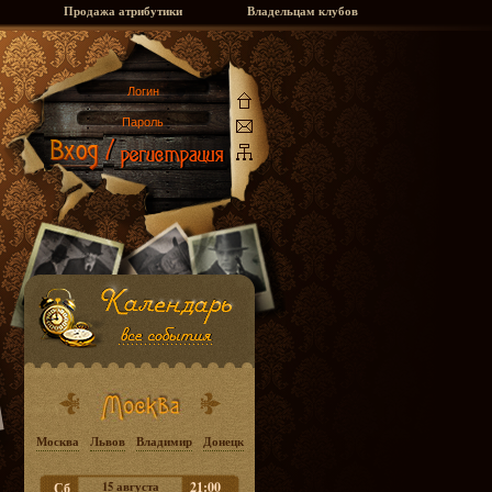
Продажа атрибутики
Владельцам клубов
Москва
Львов
Владимир
Донецк
15 августа
21:00
Сб