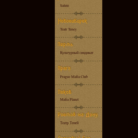
Salute
Teatr Teney
Культурный синдикат
Prague Mafia Club
Mafia Planet
Театр Теней