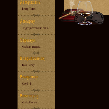
Театр Теней
Подозрительные лица
Mafia in Barnaul
Teatr Teney
Клуб "Ы"
Mafia House