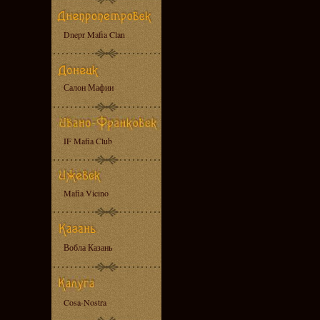
Dnepr Mafia Clan
Салон Мафии
IF Mafia Club
Mafia Vicino
Вобла Казань
Cosa-Nostra