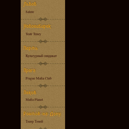
Salute
Teatr Teney
Культурный синдикат
Prague Mafia Club
Mafia Planet
Театр Теней