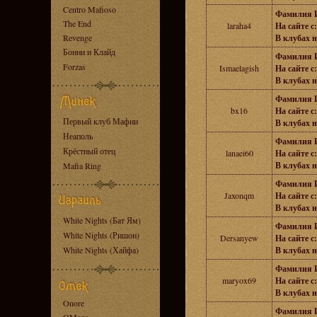
Centro Mafioso
Фамилия 
The End
laraha4
На сайте с:
Revenge
В клубах н
Бонни и Клайд
Фамилия 
Forzas
Ismaelagish
На сайте с:
В клубах н
Фамилия 
bx16
На сайте с:
Первый клуб Мафии
В клубах н
Неаполь
Фамилия 
Крёстный отец
lanaei60
На сайте с:
В клубах н
Mafia Ring
Фамилия 
Jaxonqm
На сайте с:
В клубах н
White Nights (Бат Ям)
Фамилия 
White Nights (Ришон)
Dersanyew
На сайте с:
White Nights (Хайфа)
В клубах н
Фамилия 
maryox69
На сайте с:
В клубах н
Onore
Фамилия 