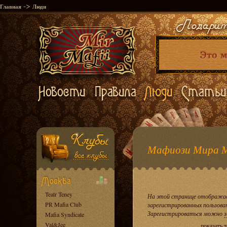
->
Главная
Люди
Мафиози Мира 
Teatr Teney
На этой странице отображае
PR Mafia Club
зарегистрированных пользова
Зарегистрироваться можно
з
Mafia Syndicate
Val&Jee
показать 