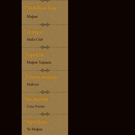
Мафия
Mafia Club
Мафия Харьков
Mafioso
Cosa Nostra
Че Мафия