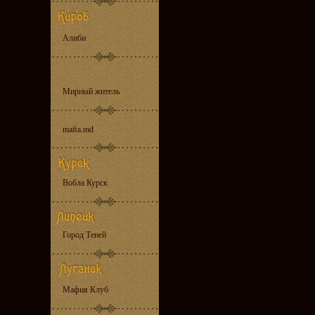
Алиби
Мирный житель
mafia.md
Вобла Курск
Город Теней
Мафия Клуб