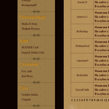
OMega
traciir18
На сайте с:
RезиденциЯ
В клубах н
Фамилия 
erinwx11
На сайте с:
В клубах н
Mafia E-burg
Фамилия 
Мафия Ктулху
Robertlap
На сайте с:
В клубах н
Фамилия 
WilliamNed
На сайте с:
МАFИЯ Club
В клубах н
English Mafia Club
Фамилия 
valeriamt3
На сайте с:
В клубах н
Фамилия 
Fox club
Robertlek
На сайте с:
Red Rose
В клубах н
Фамилия 
DavidChilk
На сайте с:
В клубах н
Golden Mafia
<
6
Chaplin
1
2
3
4
5
7
8
9
10
11
12