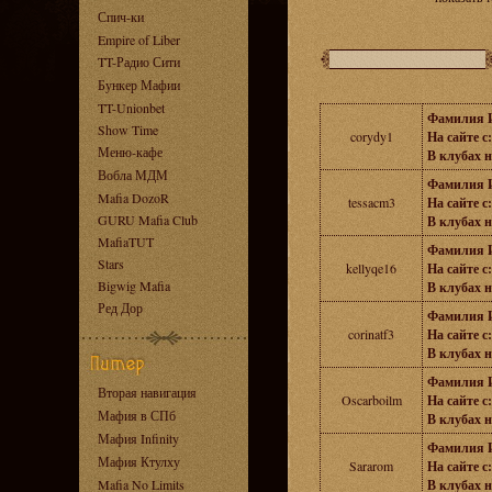
Спич-ки
Empire of Liber
TT-Радио Сити
Бункер Мафии
TT-Unionbet
Фамилия 
Show Time
corydy1
На сайте с:
Меню-кафе
В клубах н
Вобла МДМ
Фамилия 
Mafia DozoR
tessacm3
На сайте с:
GURU Mafia Club
В клубах н
MafiaTUT
Фамилия 
Stars
kellyqe16
На сайте с:
Bigwig Mafia
В клубах н
Ред Дор
Фамилия 
corinatf3
На сайте с:
В клубах н
Фамилия 
Вторая навигация
Oscarboilm
На сайте с:
Мафия в СПб
В клубах н
Мафия Infinity
Фамилия 
Мафия Ктулху
Sararom
На сайте с:
Mafia No Limits
В клубах н