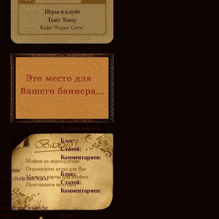
Игры в клубе
Teatr Teney
Кафе "Радио Сити"
Блог:
:
Статей:
Комментариев:
Блог:
:
Статей:
Комментариев:
Блог:
:
Статей:
Комментариев:
Блог:
:
Статей:
Комментариев:
-
Мафия на корпоративе
-
Огранизуем игры для Вас
nd deine
Блог:
:
-
Маски и карты для Мафии
?http://xsle.net/3ukxi
Статей:
-
Приглашаем ведущих
Комментариев:
ner Stadt und wunsche
Блог:
:
ct.php?