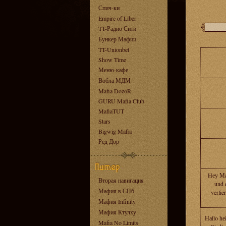
Спич-ки
Empire of Liber
TT-Радио Сити
Бункер Мафии
TT-Unionbet
Show Time
Меню-кафе
Вобла МДМ
Mafia DozoR
GURU Mafia Club
MafiaTUT
Stars
Bigwig Mafia
Ред Дор
Hеу Мa
Вторая навигация
und 
Мафия в СПб
verlie
Мафия Infinity
Мафия Ктулху
Наllo hеi
Mafia No Limits