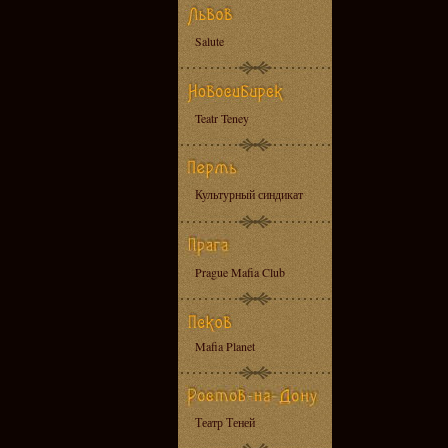
Salute
Teatr Teney
Культурный синдикат
Prague Mafia Club
Mafia Planet
Театр Теней