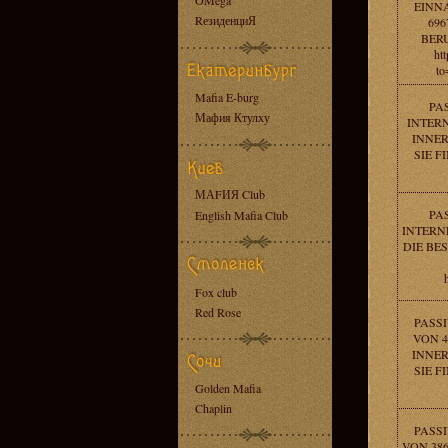
OMega
EINN
RезиденциЯ
696
BER
htt
t
Mafia E-burg
PA
Мафия Ктулху
INTERN
INNER
SIE 
МАFИЯ Club
PA
English Mafia Club
INTERN
DIE BE
Fox club
Red Rose
PASS
VON 4
INNER
SIE 
Golden Mafia
Chaplin
PASS
VON 386