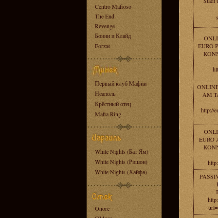
Stadt 
Centro Mafioso
The End
Revenge
Бонни и Клайд
ONLI
Forzas
EURO P
KONN
ht
Первый клуб Мафии
ONLINE
Неаполь
AM T
Крёстный отец
http://
Mafia Ring
ONLI
EURO 
KONN
White Nights (Бат Ям)
White Nights (Ришон)
http
White Nights (Хайфа)
PASSI
http
url
Onore