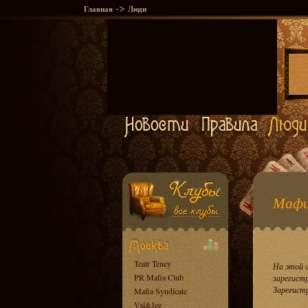
->
Главная
Люди
Мафи
Teatr Teney
На этой 
PR Mafia Club
зарегист
Зарегист
Mafia Syndicate
Val&Jee