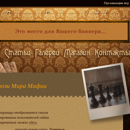
Организация игр
ози Мира Мафии
странице отображается список
рированных пользователей сайта.
рироваться можно
здесь
.
показать только город
Тернополь