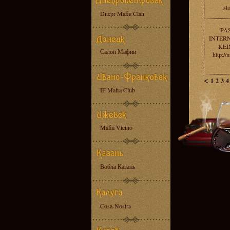
st
Dnepr Mafia Clan
PA
INTERN
KEI
Салон Мафии
http://
<
1
2
3
4
IF Mafia Club
Mafia Vicino
Вобла Казань
Cosa-Nostra