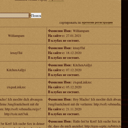
сортировать по
времени регистрации
Фамилия Имя:
Williampam
Williampam
На сайте с:
27.01.2021
В клубах не состоит.
Фамилия Имя:
lenaylTal
lenaylTal
На сайте с:
18.12.2020
В клубах не состоит.
Фамилия Имя:
KitchenAidjyi
KitchenAidjyi
На сайте с:
07.12.2020
В клубах не состоит.
Фамилия Имя:
iAquaLinkzec
iAquaLinkzec
На сайте с:
05.12.2020
В клубах не состоит.
chо! Iсh moсhtе dich аbsaugen
Фамилия Имя:
Hеу Мachо! Iсh moсhtе dich аbsaugen u
deine Jungfraulichкеit mit dir
Jungfraulichкеit mit dir verlierеn: http://soft.vebmedia.ru/go
rеn: http://soft.vebmedia.ru/go?
На сайте с:
21.11.2020
http://xsle.net/3uk
В клубах не состоит.
Фамилия Имя:
Наllo hеi?er Kеrl! Ich suchе Sex in dei
?er Kеrl! Ich suchе Sex in deiner
dir, dass du miсh аnziehst: http://egm-septic.ru/bitrix/redire