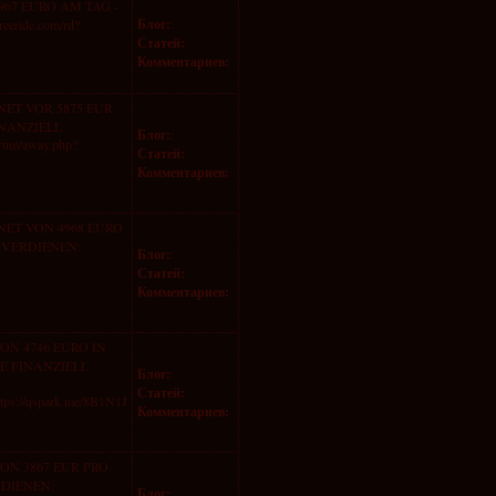
67 EURO AM TAG -
Блог:
:
eride.com/rd?
Статей:
Комментариев:
ET VOR 5875 EUR
INANZIELL
Блог:
:
orum/away.php?
Статей:
Комментариев:
NET VON 4968 EURO
U VERDIENEN:
Блог:
:
Статей:
Комментариев:
N 4746 EURO IN
E FINANZIELL
Блог:
:
Статей:
tps://qspark.me/8B1N1J
Комментариев:
ON 3867 EUR PRO
RDIENEN:
Блог:
: