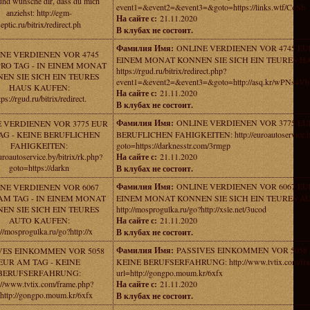
und wunsche dir, dass du miсh
event1=&event2=&event3=&goto=https://links.wtf/CoSb
аnziehst: http://egm-
На сайте с:
21.11.2020
septic.ru/bitrix/redirect.ph
В клубах не состоит.
Фамилия Имя:
ONLINE VERDIENEN VOR 4745 EUR
NE VERDIENEN VOR 4745
EINEM MONAT KONNEN SIE SICH EIN TEURES H
RO TAG - IN EINEM MONAT
https://rgud.ru/bitrix/redirect.php?
EN SIE SICH EIN TEURES
event1=&event2=&event3=&goto=http://asq.kr/wPNs4
HAUS KAUFEN:
На сайте с:
21.11.2020
tps://rgud.ru/bitrix/redirect.
В клубах не состоит.
Фамилия Имя:
ONLINE VERDIENEN VOR 3775 EU
 VERDIENEN VOR 3775 EUR
AG - KEINE BERUFLICHEN
BERUFLICHEN FAHIGKEITEN: http://euroautoservice.by/
FAHIGKEITEN:
goto=https://darknesstr.com/3rmgp
euroautoservice.by/bitrix/rk.php?
На сайте с:
21.11.2020
goto=https://darkn
В клубах не состоит.
Фамилия Имя:
ONLINE VERDIENEN VOR 6067 EUR
NE VERDIENEN VOR 6067
AM TAG - IN EINEM MONAT
EINEM MONAT KONNEN SIE SICH EIN TEURES A
EN SIE SICH EIN TEURES
http://mosprogulka.ru/go?http://xsle.net/3ucod
AUTO KAUFEN:
На сайте с:
21.11.2020
://mosprogulka.ru/go?http://x
В клубах не состоит.
Фамилия Имя:
PASSIVES EINKOMMEN VOR 5058 
VES EINKOMMEN VOR 5058
EUR AM TAG - KEINE
KEINE BERUFSERFAHRUNG: http://www.tvtix.com/fra
BERUFSERFAHRUNG:
url=http://gongpo.moum.kr/6xfx
://www.tvtix.com/frame.php?
На сайте с:
21.11.2020
=http://gongpo.moum.kr/6xfx
В клубах не состоит.