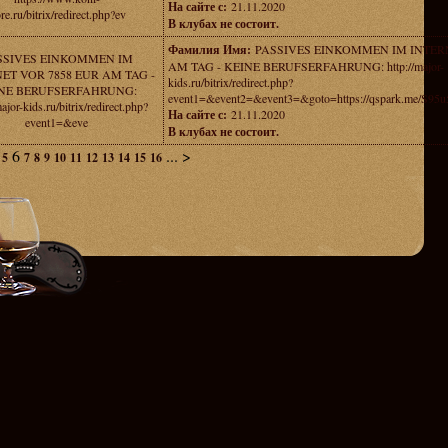
На сайте с:
21.11.2020
ore.ru/bitrix/redirect.php?ev
В клубах не состоит.
Фамилия Имя:
PASSIVES EINKOMMEN IM INTERN
SSIVES EINKOMMEN IM
AM TAG - KEINE BERUFSERFAHRUNG: http://major-
ET VOR 7858 EUR AM TAG -
kids.ru/bitrix/redirect.php?
NE BERUFSERFAHRUNG:
event1=&event2=&event3=&goto=https://qspark.me/S95u
major-kids.ru/bitrix/redirect.php?
На сайте с:
21.11.2020
event1=&eve
В клубах не состоит.
6
...
>
5
7
8
9
10
11
12
13
14
15
16