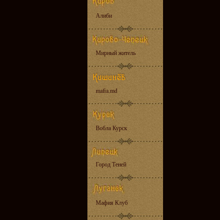
Алиби
Мирный житель
mafia.md
Вобла Курск
Город Теней
Мафия Клуб