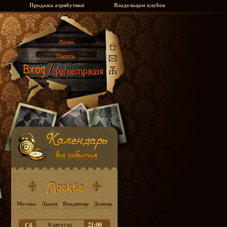
Продажа атрибутики
Владельцам клубов
Москва
Львов
Владимир
Донецк
8 августа
21:00
Сб