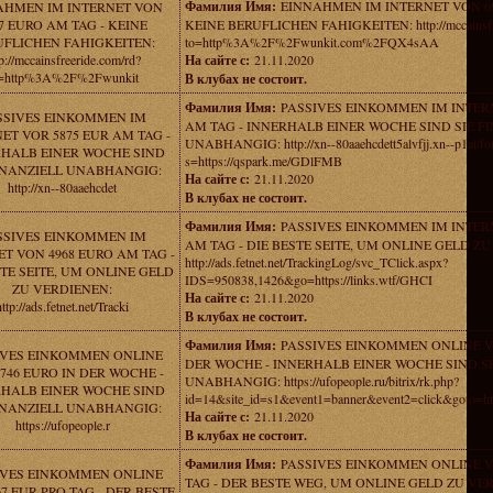
Фамилия Имя:
EINNAHMEN IM INTERNET VON 69
AHMEN IM INTERNET VON
7 EURO AM TAG - KEINE
KEINE BERUFLICHEN FAHIGKEITEN: http://mccainsfre
UFLICHEN FAHIGKEITEN:
to=http%3A%2F%2Fwunkit.com%2FQX4sAA
p://mccainsfreeride.com/rd?
На сайте с:
21.11.2020
o=http%3A%2F%2Fwunkit
В клубах не состоит.
Фамилия Имя:
PASSIVES EINKOMMEN IM INTERN
SSIVES EINKOMMEN IM
AM TAG - INNERHALB EINER WOCHE SIND SIE F
ET VOR 5875 EUR AM TAG -
UNABHANGIG: http://xn--80aaehcdett5alvfjj.xn--p1ai/f
HALB EINER WOCHE SIND
s=https://qspark.me/GDlFMB
FINANZIELL UNABHANGIG:
На сайте с:
21.11.2020
http://xn--80aaehcdet
В клубах не состоит.
Фамилия Имя:
PASSIVES EINKOMMEN IM INTER
SSIVES EINKOMMEN IM
AM TAG - DIE BESTE SEITE, UM ONLINE GELD Z
ET VON 4968 EURO AM TAG -
http://ads.fetnet.net/TrackingLog/svc_TClick.aspx?
STE SEITE, UM ONLINE GELD
IDS=950838,1426&go=https://links.wtf/GHCI
ZU VERDIENEN:
На сайте с:
21.11.2020
http://ads.fetnet.net/Tracki
В клубах не состоит.
Фамилия Имя:
PASSIVES EINKOMMEN ONLINE VO
IVES EINKOMMEN ONLINE
DER WOCHE - INNERHALB EINER WOCHE SIND SI
746 EURO IN DER WOCHE -
UNABHANGIG: https://ufopeople.ru/bitrix/rk.php?
HALB EINER WOCHE SIND
id=14&site_id=s1&event1=banner&event2=click&goto=ht
FINANZIELL UNABHANGIG:
На сайте с:
21.11.2020
https://ufopeople.r
В клубах не состоит.
Фамилия Имя:
PASSIVES EINKOMMEN ONLINE V
IVES EINKOMMEN ONLINE
TAG - DER BESTE WEG, UM ONLINE GELD ZU VE
7 EUR PRO TAG - DER BESTE