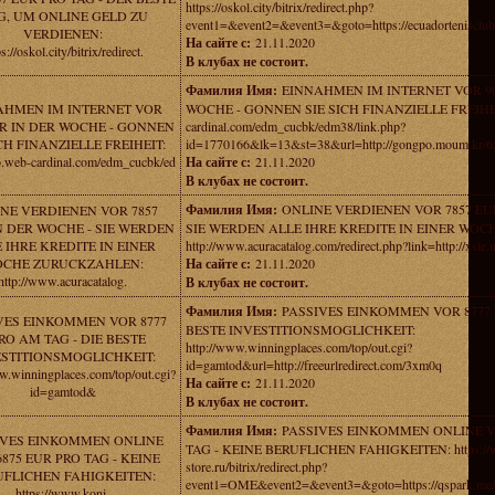
https://oskol.city/bitrix/redirect.php?
G, UM ONLINE GELD ZU
event1=&event2=&event3=&goto=https://ecuadortenisclub
VERDIENEN:
На сайте с:
21.11.2020
s://oskol.city/bitrix/redirect.
В клубах не состоит.
Фамилия Имя:
EINNAHMEN IM INTERNET VOR 90
AHMEN IM INTERNET VOR
WOCHE - GONNEN SIE SICH FINANZIELLE FREIHEIT:
UR IN DER WOCHE - GONNEN
cardinal.com/edm_cucbk/edm38/link.php?
ICH FINANZIELLE FREIHEIT:
id=1770166&lk=13&st=38&url=http://gongpo.moum.kr/6
eb.web-cardinal.com/edm_cucbk/ed
На сайте с:
21.11.2020
В клубах не состоит.
Фамилия Имя:
ONLINE VERDIENEN VOR 7857 EU
NE VERDIENEN VOR 7857
N DER WOCHE - SIE WERDEN
SIE WERDEN ALLE IHRE KREDITE IN EINER WO
 IHRE KREDITE IN EINER
http://www.acuracatalog.com/redirect.php?link=http://xsle
CHE ZURUCKZAHLEN:
На сайте с:
21.11.2020
http://www.acuracatalog.
В клубах не состоит.
Фамилия Имя:
PASSIVES EINKOMMEN VOR 8777 
VES EINKOMMEN VOR 8777
BESTE INVESTITIONSMOGLICHKEIT:
RO AM TAG - DIE BESTE
http://www.winningplaces.com/top/out.cgi?
ESTITIONSMOGLICHKEIT:
id=gamtod&url=http://freeurlredirect.com/3xm0q
w.winningplaces.com/top/out.cgi?
На сайте с:
21.11.2020
id=gamtod&
В клубах не состоит.
Фамилия Имя:
PASSIVES EINKOMMEN ONLINE V
IVES EINKOMMEN ONLINE
TAG - KEINE BERUFLICHEN FAHIGKEITEN: https://
875 EUR PRO TAG - KEINE
store.ru/bitrix/redirect.php?
UFLICHEN FAHIGKEITEN:
event1=OME&event2=&event3=&goto=https://qspark.me
https://www.koni-