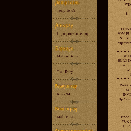
WE
Театр Теней
http
EINN
Подозрительные лица
9056 E
SIE S
http://w
ONLI
Mafia in Barnaul
EURO I
ALLE
WO
Teatr Teney
PASSI
EU
Клуб "Ы"
INV
http://ww
Mafia House
PASS
VOR 6
BER