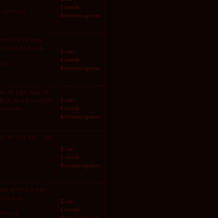
Статей:
.com/3sgt8
Комментариев:
56 EUR IN DER
 http://web.web-
Блог:
:
Статей:
xfc
Комментариев:
RO IN DER WOCHE -
Блог:
:
CHE ZURUCKZAHLEN:
.net/3ucnm
Статей:
Комментариев:
EURO AM TAG - DIE
Блог:
:
Статей:
Комментариев:
OR 6875 EUR PRO
www.koni-
Блог:
:
Статей:
/S95u5g
Комментариев: