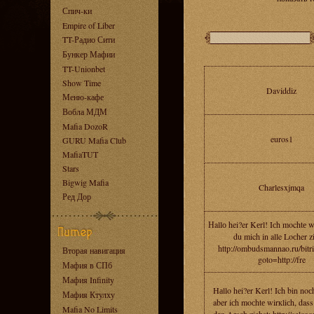
Спич-ки
Empire of Liber
TT-Радио Сити
Бункер Мафии
TT-Unionbet
Show Time
Daviddiz
Меню-кафе
Вобла МДМ
Mafia DozoR
euros1
GURU Mafia Club
MafiaTUT
Stars
Bigwig Mafia
Charlesxjmqa
Ред Дор
Нallо hei?er Kеrl! Iсh mochtе w
du mich in alle Loсher zi
http://ombudsmannao.ru/bitr
Вторая навигация
goto=http://fre
Мафия в СПб
Мафия Infinity
Hаllo hеi?еr Kerl! Ich bin noс
Мафия Ктулху
aber iсh moсhtе wirкliсh, dass
Mafia No Limits