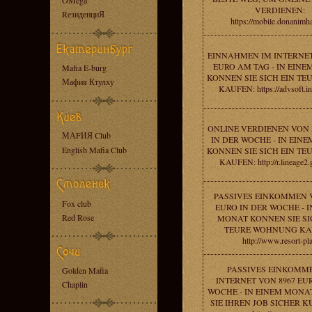
OMega
VERDIENEN:
RезиденциЯ
https://mobile.donanimha
EINNAHMEN IM INTERNET
EURO AM TAG - IN EIN
Mafia E-burg
KONNEN SIE SICH EIN TE
Мафия Ктулху
KAUFEN: https://advsoft.inf
ONLINE VERDIENEN VON 
МАFИЯ Club
IN DER WOCHE - IN EIN
English Mafia Club
KONNEN SIE SICH EIN TE
KAUFEN: http://r.lineage2.
PASSIVES EINKOMMEN V
Fox club
EURO IN DER WOCHE - I
Red Rose
MONAT KONNEN SIE SI
TEURE WOHNUNG KA
http://www.resort-pl
PASSIVES EINKOMM
Golden Mafia
INTERNET VON 8967 EUR
Chaplin
WOCHE - IN EINEM MON
SIE IHREN JOB SICHER 