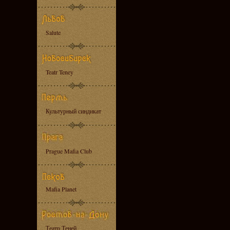
Salute
Teatr Teney
Культурный синдикат
Prague Mafia Club
Mafia Planet
Театр Теней