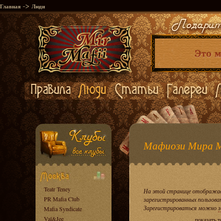
->
Главная
Люди
Мафиози Мира 
Teatr Teney
На этой странице отображае
PR Mafia Club
зарегистрированных пользова
Зарегистрироваться можно
з
Mafia Syndicate
Val&Jee
показать 