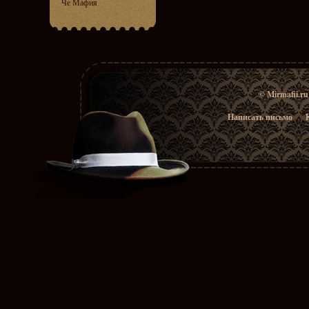
Че Мафия
© Mirmafii.r
Написать письмо