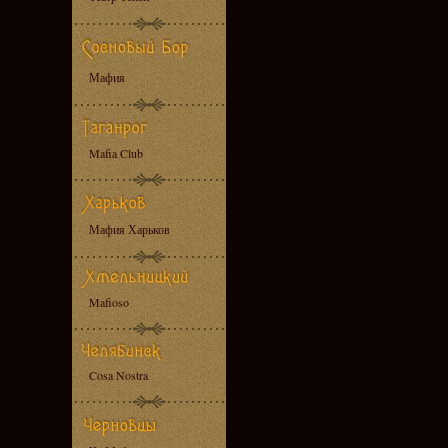
Мафия
Mafia Club
Мафия Харьков
Mafioso
Cosa Nostra