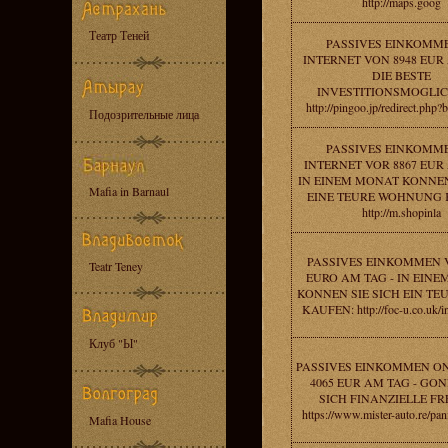
http://maps.goog
Театр Теней
PASSIVES EINKOMM
INTERNET VON 8948 EUR 
DIE BESTE
INVESTITIONSMOGLIC
http://pingoo.jp/redirect.php
Подозрительные лица
PASSIVES EINKOMM
INTERNET VOR 8867 EUR 
IN EINEM MONAT KONNEN
Mafia in Barnaul
EINE TEURE WOHNUNG 
http://m.shopinla
PASSIVES EINKOMMEN V
Teatr Teney
EURO AM TAG - IN EIN
KONNEN SIE SICH EIN TE
KAUFEN: http://foc-u.co.uk/i
Клуб "Ы"
PASSIVES EINKOMMEN O
4065 EUR AM TAG - GON
SICH FINANZIELLE FRE
https://www.mister-auto.re/pan
Mafia House