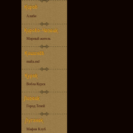
Алиби
Мирный житель
mafia.md
Вобла Курск
Город Теней
Мафия Клуб