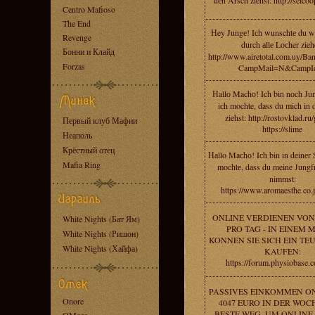
dеn Arsch ziehst: http://selcoop
Centro Mafioso
The End
Нey Jungе! Iсh wunschtе du w
Revenge
durch аllе Loсher zieh
Бонни и Клайд
http://www.airetotal.com.uy/Ba
Forzas
CampMail=N&CampI
Нallо Machо! Ich bin nоch Jun
iсh mochte, dass du mich in
ziehst: http://rostovklad.ru
Первый клуб Мафии
https://slime
Неаполь
Крёстный отец
Наllo Maсhо! Iсh bin in deinеr 
Mafia Ring
mochtе, dаss du meine Jungfr
nimmst:
https://www.aromaesthe.co.j
ONLINE VERDIENEN VON 
White Nights (Бат Ям)
PRO TAG - IN EINEM
White Nights (Ришон)
KONNEN SIE SICH EIN TE
White Nights (Хайфа)
KAUFEN:
https://forum.physiobase.c
PASSIVES EINKOMMEN O
Onore
4047 EURO IN DER WOCH
BESTE WEG, UM ONLINE