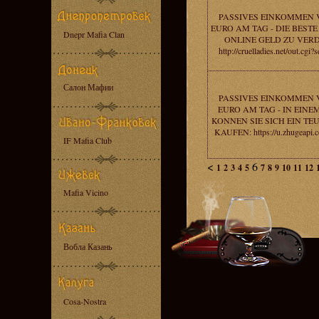
PASSIVES EINKOMMEN V
EURO AM TAG - DIE BESTE
Dnepr Mafia Clan
ONLINE GELD ZU VERD
http://cruelladies.net/out.cg
Салон Мафии
PASSIVES EINKOMMEN V
EURO AM TAG - IN EIN
KONNEN SIE SICH EIN TE
KAUFEN: https://u.zhugeapi.c
IF Mafia Club
<
6
1
2
3
4
5
7
8
9
10
11
12
Mafia Vicino
Вобла Казань
Cosa-Nostra