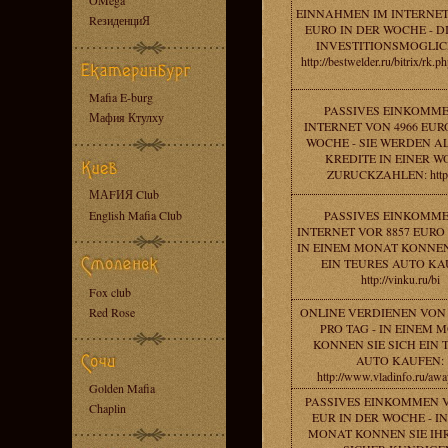
OMega
EINNAHMEN IM INTERNET
RезиденциЯ
EURO IN DER WOCHE - D
INVESTITIONSMOGLIC
http://bestwelder.ru/bitrix/rk.
Mafia E-burg
PASSIVES EINKOMME
Мафия Ктулху
INTERNET VON 4966 EUR
WOCHE - SIE WERDEN AL
KREDITE IN EINER 
ZURUCKZAHLEN: http:
МАFИЯ Club
English Mafia Club
PASSIVES EINKOMME
INTERNET VOR 8857 EURO 
IN EINEM MONAT KONNEN
EIN TEURES AUTO KA
http://vinku.ru/bi
Fox club
Red Rose
ONLINE VERDIENEN VON 
PRO TAG - IN EINEM 
KONNEN SIE SICH EIN 
AUTO KAUFEN:
http://www.vladinfo.ru/aw
Golden Mafia
PASSIVES EINKOMMEN V
Chaplin
EUR IN DER WOCHE - I
MONAT KONNEN SIE IH