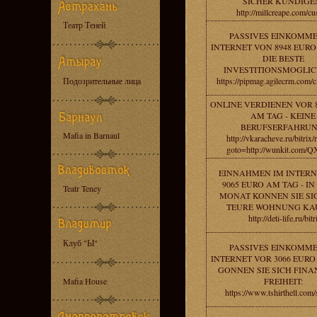
SICHER KUNDIGE
http://millcreape.com/cu
Театр Теней
PASSIVES EINKOMME
INTERNET VON 8948 EURO
DIE BESTE
INVESTITIONSMOGLIC
Подозрительные лица
https://pipmag.agilecrm.com/c
ONLINE VERDIENEN VOR 
AM TAG - KEINE
BERUFSERFAHRUN
Mafia in Barnaul
http://vkaracheve.ru/bitrix/
goto=http://wunkit.com/
EINNAHMEN IM INTERN
9065 EURO AM TAG - IN
Teatr Teney
MONAT KONNEN SIE SI
TEURE WOHNUNG KA
http://deti-life.ru/bitr
Клуб "Ы"
PASSIVES EINKOMME
INTERNET VOR 3066 EURO
GONNEN SIE SICH FINA
Mafia House
FREIHEIT:
https://www.tshirthell.com/s