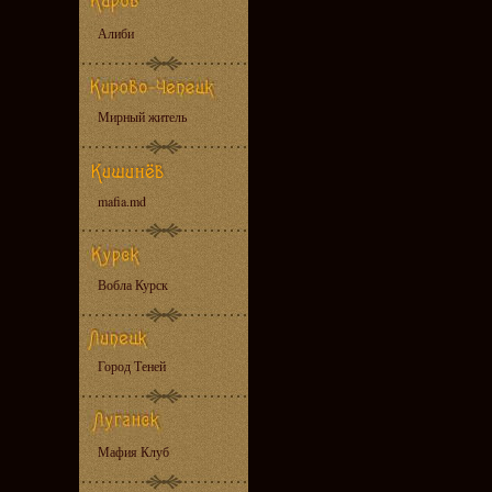
Алиби
Мирный житель
mafia.md
Вобла Курск
Город Теней
Мафия Клуб