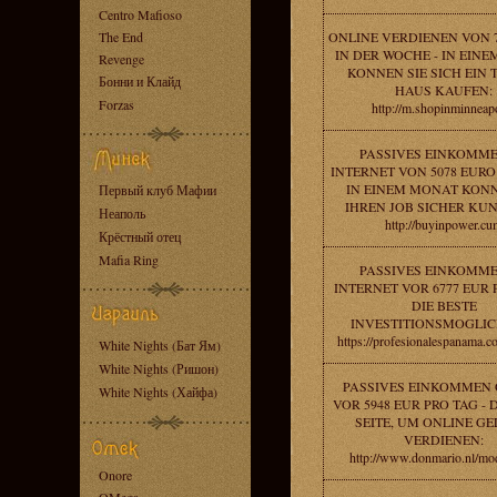
Centro Mafioso
The End
ONLINE VERDIENEN VON 
IN DER WOCHE - IN EIN
Revenge
KONNEN SIE SICH EIN 
Бонни и Клайд
HAUS KAUFEN:
Forzas
http://m.shopinminneapo
PASSIVES EINKOMME
INTERNET VON 5078 EURO
IN EINEM MONAT KONN
Первый клуб Мафии
IHREN JOB SICHER KU
Неаполь
http://buyinpower.cu
Крёстный отец
Mafia Ring
PASSIVES EINKOMME
INTERNET VOR 6777 EUR 
DIE BESTE
INVESTITIONSMOGLIC
https://profesionalespanama.c
White Nights (Бат Ям)
White Nights (Ришон)
PASSIVES EINKOMMEN 
White Nights (Хайфа)
VOR 5948 EUR PRO TAG - 
SEITE, UM ONLINE GE
VERDIENEN:
http://www.donmario.nl/mo
Onore