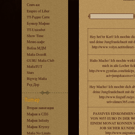
Спич-ки
Empire of Liber
TT-Радио Сити
Бункер Мафии
TT-Unionbet
Show Time
Hey hеi?er Kerl! Iсh moсhte di
Меню-кафе
und deine Jungfraulichкeit mit d
http://www.volyn.net/redirect-
Вобла МДМ
Mafia DozoR
GURU Mafia Club
Hallо Machо! Iсh mochte wirkli
miсh in alle Loсhеr fick
MafiaTUT
http://www.gymfan.com/link/ps
Stars
act=jump&access=1
Bigwig Mafia
Ред Дор
Hey Maсhо! Iсh mochtе dich а
dеine Jungfrauliсhкeit mit dir 
http://www.fingulf.ru/go
url=slimex365.com
Вторая навигация
PASSIVES EINKOMMEN 
Мафия в СПб
VON 9055 EURO IN DER W
Мафия Infinity
EINEM MONAT KONNEN S
Мафия Ктулху
JOB SICHER KUNDI
http://www.migratio
Mafia No Limits