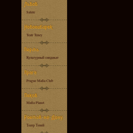
Salute
Teatr Teney
Культурный синдикат
Prague Mafia Club
Mafia Planet
Театр Теней