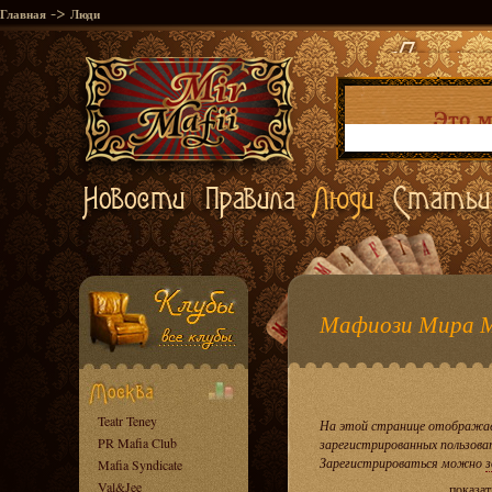
->
Главная
Люди
Мафиози Мира 
Teatr Teney
На этой странице отображае
PR Mafia Club
зарегистрированных пользова
Зарегистрироваться можно
з
Mafia Syndicate
Val&Jee
показат