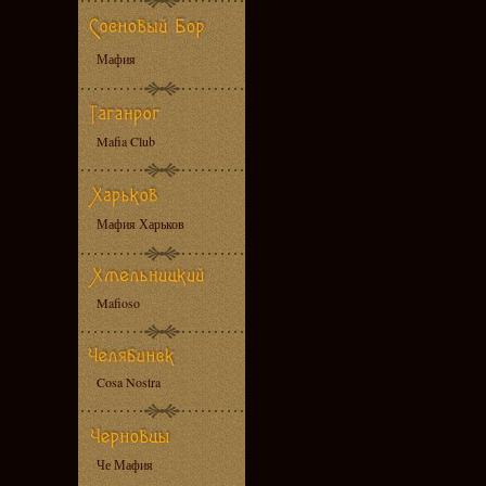
Мафия
Mafia Club
Мафия Харьков
Mafioso
Cosa Nostra
Че Мафия