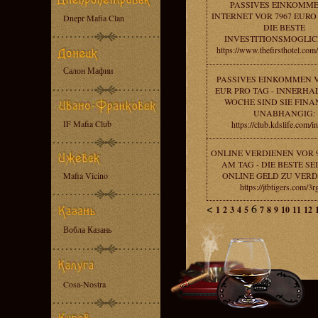
PASSIVES EINKOMME
INTERNET VOR 7967 EURO
Dnepr Mafia Clan
DIE BESTE
INVESTITIONSMOGLIC
https://www.thefirsthotel.com
Салон Мафии
PASSIVES EINKOMMEN V
EUR PRO TAG - INNERHA
WOCHE SIND SIE FINA
UNABHANGIG:
IF Mafia Club
https://club.kdslife.com/i
ONLINE VERDIENEN VOR 
AM TAG - DIE BESTE SE
Mafia Vicino
ONLINE GELD ZU VERD
https://jtbtigers.com/3
<
6
1
2
3
4
5
7
8
9
10
11
12
Вобла Казань
Cosa-Nostra